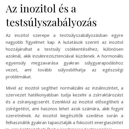
Az inozitol és a
testsúlyszabályozás
Az inozitol szerepe a testsúlyszabályozásban egyre
nagyobb figyelmet kap. A kutatások szerint az inozitol
hozzájárulhat a testsúly csökkentéséhez, különösen
azoknál, akik inzulinrezisztenciával küzdenek. A hormonális
egyensúly megzavarása gyakran súlygyarapodáshoz
vezet, ami tovább súlyosbíthatja az egészségi
problémákat.
Mivel az inozitol segíthet normalizálni az inzulinszintet, a
szervezet hatékonyabban tudja kezelni a zsírraktározást
és a zsíranyagcserét. Ezenkívül az inozitol elősegítheti a
zsírégetést, ami hasznos lehet azok számára, akik fogyni
szeretnének. Az inozitol kiegészítők szedése során a
felhasználók gyakran tapasztalják a fokozott energiaszintet