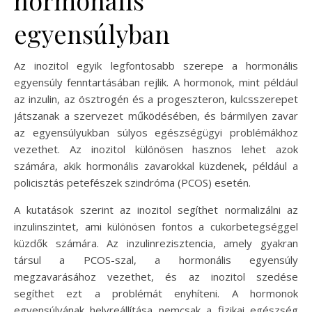
egyensúlyban
Az inozitol egyik legfontosabb szerepe a hormonális
egyensúly fenntartásában rejlik. A hormonok, mint például
az inzulin, az ösztrogén és a progeszteron, kulcsszerepet
játszanak a szervezet működésében, és bármilyen zavar
az egyensúlyukban súlyos egészségügyi problémákhoz
vezethet. Az inozitol különösen hasznos lehet azok
számára, akik hormonális zavarokkal küzdenek, például a
policisztás petefészek szindróma (PCOS) esetén.
A kutatások szerint az inozitol segíthet normalizálni az
inzulinszintet, ami különösen fontos a cukorbetegséggel
küzdők számára. Az inzulinrezisztencia, amely gyakran
társul a PCOS-szal, a hormonális egyensúly
megzavarásához vezethet, és az inozitol szedése
segíthet ezt a problémát enyhíteni. A hormonok
egyensúlyának helyreállítása nemcsak a fizikai egészség