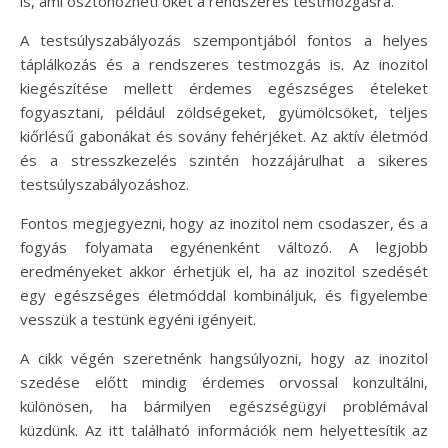
is, ami ösztönözheti őket a rendszeres testmozgásra.
A testsúlyszabályozás szempontjából fontos a helyes
táplálkozás és a rendszeres testmozgás is. Az inozitol
kiegészítése mellett érdemes egészséges ételeket
fogyasztani, például zöldségeket, gyümölcsöket, teljes
kiőrlésű gabonákat és sovány fehérjéket. Az aktív életmód
és a stresszkezelés szintén hozzájárulhat a sikeres
testsúlyszabályozáshoz.
Fontos megjegyezni, hogy az inozitol nem csodaszer, és a
fogyás folyamata egyénenként változó. A legjobb
eredményeket akkor érhetjük el, ha az inozitol szedését
egy egészséges életmóddal kombináljuk, és figyelembe
vesszük a testünk egyéni igényeit.
A cikk végén szeretnénk hangsúlyozni, hogy az inozitol
szedése előtt mindig érdemes orvossal konzultálni,
különösen, ha bármilyen egészségügyi problémával
küzdünk. Az itt található információk nem helyettesítik az