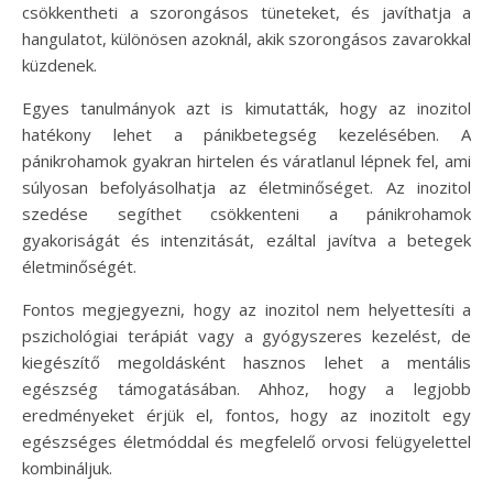
csökkentheti a szorongásos tüneteket, és javíthatja a
hangulatot, különösen azoknál, akik szorongásos zavarokkal
küzdenek.
Egyes tanulmányok azt is kimutatták, hogy az inozitol
hatékony lehet a pánikbetegség kezelésében. A
pánikrohamok gyakran hirtelen és váratlanul lépnek fel, ami
súlyosan befolyásolhatja az életminőséget. Az inozitol
szedése segíthet csökkenteni a pánikrohamok
gyakoriságát és intenzitását, ezáltal javítva a betegek
életminőségét.
Fontos megjegyezni, hogy az inozitol nem helyettesíti a
pszichológiai terápiát vagy a gyógyszeres kezelést, de
kiegészítő megoldásként hasznos lehet a mentális
egészség támogatásában. Ahhoz, hogy a legjobb
eredményeket érjük el, fontos, hogy az inozitolt egy
egészséges életmóddal és megfelelő orvosi felügyelettel
kombináljuk.