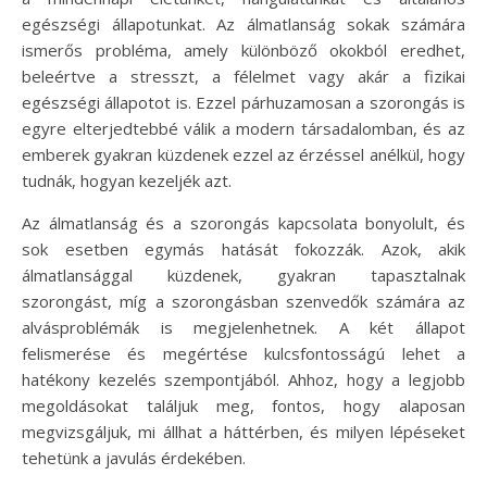
egészségi állapotunkat. Az álmatlanság sokak számára
ismerős probléma, amely különböző okokból eredhet,
beleértve a stresszt, a félelmet vagy akár a fizikai
egészségi állapotot is. Ezzel párhuzamosan a szorongás is
egyre elterjedtebbé válik a modern társadalomban, és az
emberek gyakran küzdenek ezzel az érzéssel anélkül, hogy
tudnák, hogyan kezeljék azt.
Az álmatlanság és a szorongás kapcsolata bonyolult, és
sok esetben egymás hatását fokozzák. Azok, akik
álmatlansággal küzdenek, gyakran tapasztalnak
szorongást, míg a szorongásban szenvedők számára az
alvásproblémák is megjelenhetnek. A két állapot
felismerése és megértése kulcsfontosságú lehet a
hatékony kezelés szempontjából. Ahhoz, hogy a legjobb
megoldásokat találjuk meg, fontos, hogy alaposan
megvizsgáljuk, mi állhat a háttérben, és milyen lépéseket
tehetünk a javulás érdekében.