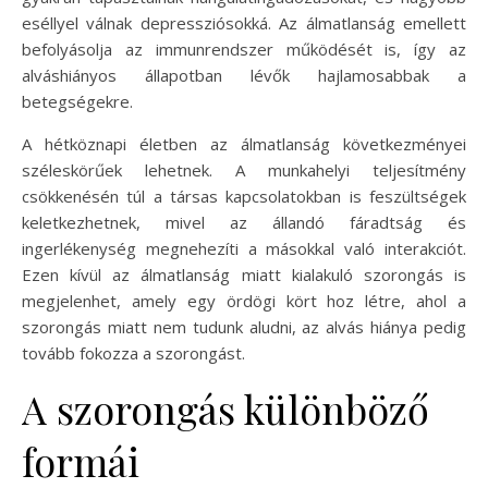
eséllyel válnak depressziósokká. Az álmatlanság emellett
befolyásolja az immunrendszer működését is, így az
alváshiányos állapotban lévők hajlamosabbak a
betegségekre.
A hétköznapi életben az álmatlanság következményei
széleskörűek lehetnek. A munkahelyi teljesítmény
csökkenésén túl a társas kapcsolatokban is feszültségek
keletkezhetnek, mivel az állandó fáradtság és
ingerlékenység megnehezíti a másokkal való interakciót.
Ezen kívül az álmatlanság miatt kialakuló szorongás is
megjelenhet, amely egy ördögi kört hoz létre, ahol a
szorongás miatt nem tudunk aludni, az alvás hiánya pedig
tovább fokozza a szorongást.
A szorongás különböző
formái