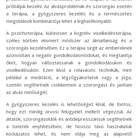
próbáljuk kezelni. Az alvásproblémák és szorongás esetén
a terápia, a gyógyszeres kezelés és a természetes
megoldások kombinációja lehet a leghatékonyabb.
A pszichoterápia, különösen a kognitív viselkedésterápia,
széles körben elismert módszer az álmatlanság és a
szorongás kezelésében. Ez a terápia segít az embereknek
azonosítani a negatív gondolkodásmódokat, és megtanítja
őket, hogyan változtassanak a gondolkodásukon és
viselkedésükön. Ezen kívül a relaxációs technikák, mint
például a meditáció, a légzőgyakorlatok vagy a jóga,
szintén segíthetnek csökkenteni a szorongást és javítani
az alvás minőségét.
A gyógyszeres kezelés is lehetőséget kínál, de fontos,
hogy ezt mindig orvosi felügyelet mellett végezzük. Az
altatók, szorongásoldók és antidepresszánsok segíthetnek
a tünetek enyhítésében, de hosszú távú használatuk
kockázatos lehet, és nem oldja meg az alapvető