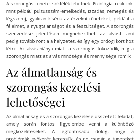
A szorongás tünetei sokfélék lehetnek. Fiziológiai reakciók,
mint például pulzusszám-emelkedés, izzadás, remegés és
légszomj, gyakran kísérik az érzelmi tüneteket, például a
félelmet, a nyugtalanságot és a feszültséget. A szorongás
szenvedése jelentősen megnehezítheti az alvást, ami
pedig tovább rontja a helyzetet, és így egy ördögi kört hoz
létre. Az alvás hiánya miatt a szorongás fokozódik, míg a
szorongás miatt az alvás minősége és mennyisége romlik.
Az álmatlanság és
szorongás kezelési
lehetőségei
Az álmatlanság és a szorongás kezelése összetett feladat,
amely során fontos figyelembe venni a különböző
megközelítéseket. A legfontosabb dolog, hogy a
problémák gyökerét keressük, és ne csupán a tüneteket