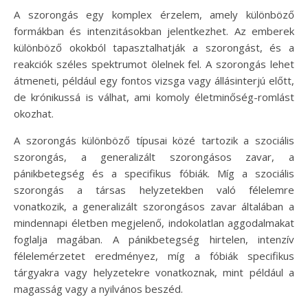
A szorongás egy komplex érzelem, amely különböző
formákban és intenzitásokban jelentkezhet. Az emberek
különböző okokból tapasztalhatják a szorongást, és a
reakciók széles spektrumot ölelnek fel. A szorongás lehet
átmeneti, például egy fontos vizsga vagy állásinterjú előtt,
de krónikussá is válhat, ami komoly életminőség-romlást
okozhat.
A szorongás különböző típusai közé tartozik a szociális
szorongás, a generalizált szorongásos zavar, a
pánikbetegség és a specifikus fóbiák. Míg a szociális
szorongás a társas helyzetekben való félelemre
vonatkozik, a generalizált szorongásos zavar általában a
mindennapi életben megjelenő, indokolatlan aggodalmakat
foglalja magában. A pánikbetegség hirtelen, intenzív
félelemérzetet eredményez, míg a fóbiák specifikus
tárgyakra vagy helyzetekre vonatkoznak, mint például a
magasság vagy a nyilvános beszéd.