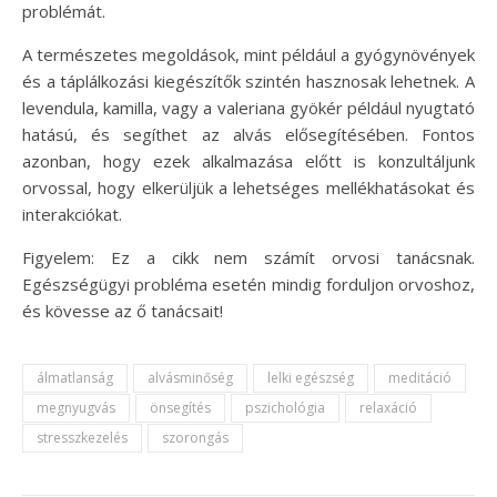
problémát.
A természetes megoldások, mint például a gyógynövények
és a táplálkozási kiegészítők szintén hasznosak lehetnek. A
levendula, kamilla, vagy a valeriana gyökér például nyugtató
hatású, és segíthet az alvás elősegítésében. Fontos
azonban, hogy ezek alkalmazása előtt is konzultáljunk
orvossal, hogy elkerüljük a lehetséges mellékhatásokat és
interakciókat.
Figyelem: Ez a cikk nem számít orvosi tanácsnak.
Egészségügyi probléma esetén mindig forduljon orvoshoz,
és kövesse az ő tanácsait!
álmatlanság
alvásminőség
lelki egészség
meditáció
megnyugvás
önsegítés
pszichológia
relaxáció
stresszkezelés
szorongás