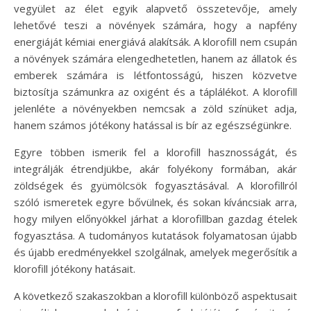
vegyület az élet egyik alapvető összetevője, amely
lehetővé teszi a növények számára, hogy a napfény
energiáját kémiai energiává alakítsák. A klorofill nem csupán
a növények számára elengedhetetlen, hanem az állatok és
emberek számára is létfontosságú, hiszen közvetve
biztosítja számunkra az oxigént és a táplálékot. A klorofill
jelenléte a növényekben nemcsak a zöld színüket adja,
hanem számos jótékony hatással is bír az egészségünkre.
Egyre többen ismerik fel a klorofill hasznosságát, és
integrálják étrendjükbe, akár folyékony formában, akár
zöldségek és gyümölcsök fogyasztásával. A klorofillról
szóló ismeretek egyre bővülnek, és sokan kíváncsiak arra,
hogy milyen előnyökkel járhat a klorofillban gazdag ételek
fogyasztása. A tudományos kutatások folyamatosan újabb
és újabb eredményekkel szolgálnak, amelyek megerősítik a
klorofill jótékony hatásait.
A következő szakaszokban a klorofill különböző aspektusait