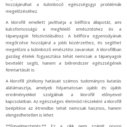
hozzájárulhat a különböző egészségügyi problémák
megelőzéséhez.
A klorofill emellett javíthatja a bélflóra állapotát, ami
kulcsfontosságú a megfelelő emésztéshez és a
tápanyagok felszívódásához. A bélflóra egyensúlyának
megőrzése hozzájárul a jobb közérzethez, és segíthet
megelőzni a különböző emésztési zavarokat. A klorofillban
gazdag ételek fogyasztása tehát nemcsak a tápanyagok
bevitelét segíti, hanem a bélrendszer egészségének
fenntartását is.
A klorofill jótékony hatásait számos tudományos kutatás
alátámasztja, amelyek folyamatosan újabb és újabb
eredményekkel szolgálnak a klorofill előnyeivel
kapcsolatban. Az egészséges életmód részeként a klorofill
beépítése az étrendbe tehát nemcsak hasznos, hanem
elengedhetetlen is lehet.
**Figyelmeztetés:** Ez a cikk nem számít orvosi