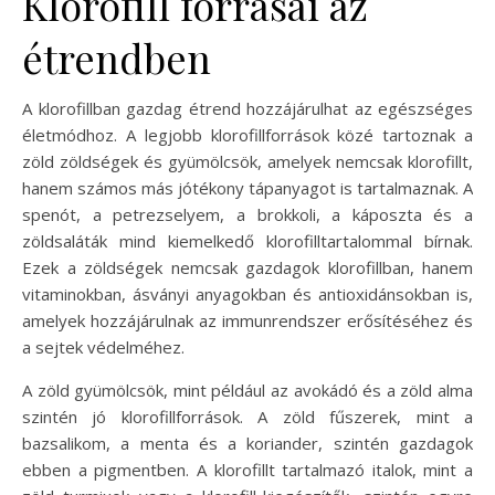
Klorofill forrásai az
étrendben
A klorofillban gazdag étrend hozzájárulhat az egészséges
életmódhoz. A legjobb klorofillforrások közé tartoznak a
zöld zöldségek és gyümölcsök, amelyek nemcsak klorofillt,
hanem számos más jótékony tápanyagot is tartalmaznak. A
spenót, a petrezselyem, a brokkoli, a káposzta és a
zöldsaláták mind kiemelkedő klorofilltartalommal bírnak.
Ezek a zöldségek nemcsak gazdagok klorofillban, hanem
vitaminokban, ásványi anyagokban és antioxidánsokban is,
amelyek hozzájárulnak az immunrendszer erősítéséhez és
a sejtek védelméhez.
A zöld gyümölcsök, mint például az avokádó és a zöld alma
szintén jó klorofillforrások. A zöld fűszerek, mint a
bazsalikom, a menta és a koriander, szintén gazdagok
ebben a pigmentben. A klorofillt tartalmazó italok, mint a