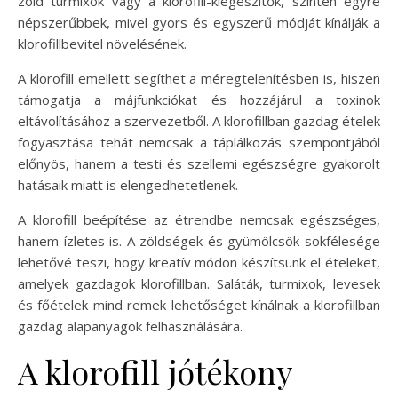
zöld turmixok vagy a klorofill-kiegészítők, szintén egyre
népszerűbbek, mivel gyors és egyszerű módját kínálják a
klorofillbevitel növelésének.
A klorofill emellett segíthet a méregtelenítésben is, hiszen
támogatja a májfunkciókat és hozzájárul a toxinok
eltávolításához a szervezetből. A klorofillban gazdag ételek
fogyasztása tehát nemcsak a táplálkozás szempontjából
előnyös, hanem a testi és szellemi egészségre gyakorolt
hatásaik miatt is elengedhetetlenek.
A klorofill beépítése az étrendbe nemcsak egészséges,
hanem ízletes is. A zöldségek és gyümölcsök sokfélesége
lehetővé teszi, hogy kreatív módon készítsünk el ételeket,
amelyek gazdagok klorofillban. Saláták, turmixok, levesek
és főételek mind remek lehetőséget kínálnak a klorofillban
gazdag alapanyagok felhasználására.
A klorofill jótékony