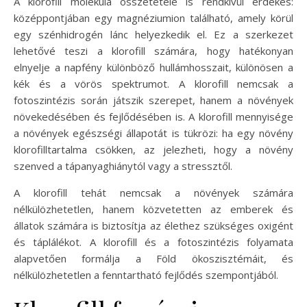
A klorofill molekula összetétele is rendkívül érdekes:
középpontjában egy magnéziumion található, amely körül
egy szénhidrogén lánc helyezkedik el. Ez a szerkezet
lehetővé teszi a klorofill számára, hogy hatékonyan
elnyelje a napfény különböző hullámhosszait, különösen a
kék és a vörös spektrumot. A klorofill nemcsak a
fotoszintézis során játszik szerepet, hanem a növények
növekedésében és fejlődésében is. A klorofill mennyisége
a növények egészségi állapotát is tükrözi: ha egy növény
klorofilltartalma csökken, az jelezheti, hogy a növény
szenved a tápanyaghiánytól vagy a stressztől.
A klorofill tehát nemcsak a növények számára
nélkülözhetetlen, hanem közvetetten az emberek és
állatok számára is biztosítja az élethez szükséges oxigént
és táplálékot. A klorofill és a fotoszintézis folyamata
alapvetően formálja a Föld ökoszisztémáit, és
nélkülözhetetlen a fenntartható fejlődés szempontjából.