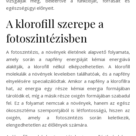
vizsgáljuk meg, beleértve a funkcióját, forrásait és
egészségügyi előnyeit.
A klorofill szerepe a
fotoszintézisben
A fotoszintézis, a növények életének alapvető folyamata,
amely során a napfény energiáját kémiai energiává
alakítják, a klorofill nélkül elképzelhetetlen. A klorofill
molekulák a növények leveleiben találhatóak, és a napfény
elnyelésére specializálódtak. Amikor a napfény a klorofillra
hat, az energia egy része kémiai energia formájában
tárolódik el, míg a másik része oxigén formájában szabadul
fel. Ez a folyamat nemcsak a növények, hanem az egész
ökoszisztéma szempontjából is létfontosságú, hiszen az
oxigén, amely a fotoszintézis során keletkezik,
elengedhetetlen az élőlények számára.