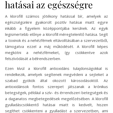
hatásai az egészségre
A klorofill számos jótékony hatással bír, amelyek az
egészségünkre gyakorolt pozitív hatásai miatt egyre
inkább a figyelem középpontjába kerülnek. Az egyik
legismertebb előnye a klorofill méregtelenítő hatása. Segít
a toxinok és a nehézfémek eltávolításában a szervezetből,
támogatva ezzel a máj működését. A klorofill képes
megkötni a nehézfémeket, így csökkentve azok
felszívódását a bélrendszerben.
Ezen kívül a klorofill antioxidáns tulajdonságokkal is
rendelkezik, amelyek segítenek megvédeni a sejteket a
szabad gyökök által okozott károsodásoktól. Az
antioxidánsok fontos szerepet játszanak a krónikus
betegségek, például a szív- és érrendszeri betegségek és
a daganatos megbetegedések megelőzésében. A klorofill
gyulladáscsökkentő hatásai miatt is kedvelt, hiszen
segíthet csökkenteni a gyulladást a szervezetben, ami