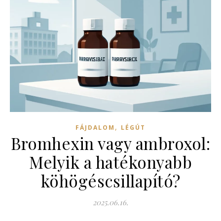
,
FÁJDALOM
LÉGÚT
Bromhexin vagy ambroxol:
Melyik a hatékonyabb
köhögéscsillapító?
2025.06.16.