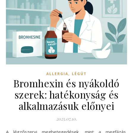
,
ALLERGIA
LÉGÚT
Bromhexin és nyákoldó
szerek: hatékonyság és
alkalmazásuk előnyei
2025.07.10.
A légzőszervi megbetegedések, mint a megfázás,