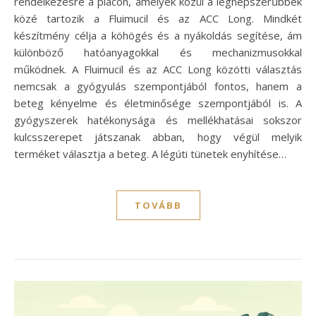
rendelkezésre a piacon, amelyek közül a legnépszerűbbek
közé tartozik a Fluimucil és az ACC Long. Mindkét
készítmény célja a köhögés és a nyákoldás segítése, ám
különböző hatóanyagokkal és mechanizmusokkal
működnek. A Fluimucil és az ACC Long közötti választás
nemcsak a gyógyulás szempontjából fontos, hanem a
beteg kényelme és életminősége szempontjából is. A
gyógyszerek hatékonysága és mellékhatásai sokszor
kulcsszerepet játszanak abban, hogy végül melyik
terméket választja a beteg. A légúti tünetek enyhítése…
TOVÁBB