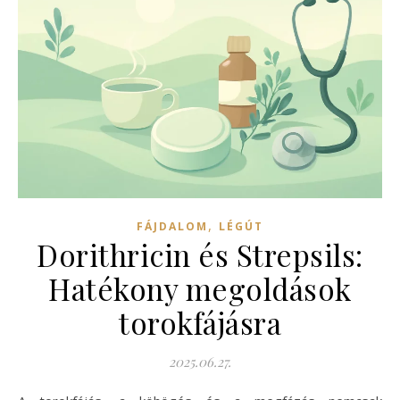
,
FÁJDALOM
LÉGÚT
Dorithricin és Strepsils:
Hatékony megoldások
torokfájásra
2025.06.27.