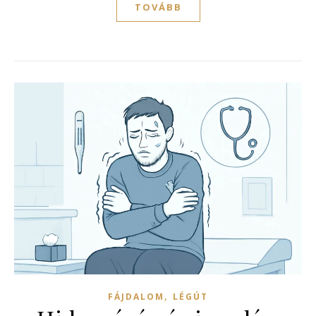
TOVÁBB
,
FÁJDALOM
LÉGÚT