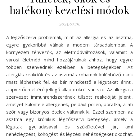
hatékony kezelési módok
2025.07.19.
A légzőszervi problémák, mint az allergia és az asztma,
egyre gyakoribbá válnak a modern társadalomban. A
környezeti tényezők, az életmódváltozások, valamint a
városi életmód mind hozzájárulnak ahhoz, hogy egyre
többen szenvednek ezekben a betegségekben. Az
allergiás reakciók és az asztmás rohamok különböző okok
miatt léphetnek fel, és bár mindkettő a légutakat érinti,
alapvetően eltérő jellegű állapotokról van szó. Az allergia a
szervezet immunrendszerének túlzott reakcióját jelenti,
amelyet különféle allergének, például pollen, poratka, állati
szőr vagy bizonyos ételek váltanak ki. Ezzel szemben az
asztma egy krónikus légzőszervi betegség, amely a
légutak gyulladásával és szűkületével jár, ami
nehézlégzést, köhögést és légzési nehézségeket okozhat.