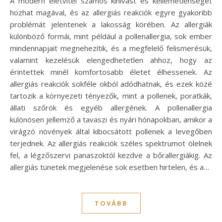
A modern életvitel számos kihívást és kellemetlenséget
hozhat magával, és az allergiás reakciók egyre gyakoribb
problémát jelentenek a lakosság körében. Az allergiák
különböző formái, mint például a pollenallergia, sok ember
mindennapjait megnehezítik, és a megfelelő felismerésük,
valamint kezelésük elengedhetetlen ahhoz, hogy az
érintettek minél komfortosabb életet élhessenek. Az
allergiás reakciók sokféle okból adódhatnak, és ezek közé
tartozik a környezeti tényezők, mint a pollenek, poratkák,
állati szőrök és egyéb allergének. A pollenallergia
különösen jellemző a tavaszi és nyári hónapokban, amikor a
virágzó növények által kibocsátott pollenek a levegőben
terjednek. Az allergiás reakciók széles spektrumot ölelnek
fel, a légzőszervi panaszoktól kezdve a bőrallergiákig. Az
allergiás tünetek megjelenése sok esetben hirtelen, és a…
TOVÁBB