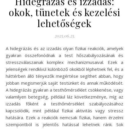
Hidegrázás és izzadás:
okok, tünetek és kezelési
lehetőségek
2025.06.25.
A hidegrázás és az izzadás olyan fizikai reakciók, amelyek
gyakran összefonódnak a test hőszabályozásának és
stresszválaszainak komplex mechanizmusaival. Ezek a
jelenségek rendkívül különböző okokból léphetnek fel, és a
háttérben álló tényezők megértése segíthet abban, hogy
jobban megismerjük saját testünket és annak működését.
A hidegrázás gyakran a testhőmérséklet csökkenése, vagy
valamilyen betegség, például láz következménye, míg az
izzadás főként a testhőmérséklet szabályozásához
kapcsolódik, mint például fizikai aktivitás vagy stressz
hatására. Ezek a reakciók nemcsak fizikai, hanem érzelmi
szempontból is jelentős hatással lehetnek ránk. Sok