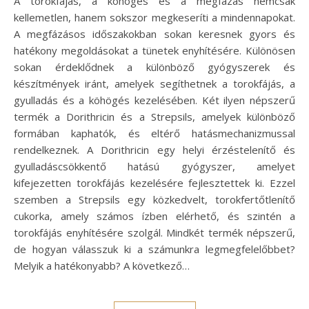
A torokfájás, a köhögés és a megfázás nemcsak
kellemetlen, hanem sokszor megkeseríti a mindennapokat.
A megfázásos időszakokban sokan keresnek gyors és
hatékony megoldásokat a tünetek enyhítésére. Különösen
sokan érdeklődnek a különböző gyógyszerek és
készítmények iránt, amelyek segíthetnek a torokfájás, a
gyulladás és a köhögés kezelésében. Két ilyen népszerű
termék a Dorithricin és a Strepsils, amelyek különböző
formában kaphatók, és eltérő hatásmechanizmussal
rendelkeznek. A Dorithricin egy helyi érzéstelenítő és
gyulladáscsökkentő hatású gyógyszer, amelyet
kifejezetten torokfájás kezelésére fejlesztettek ki. Ezzel
szemben a Strepsils egy közkedvelt, torokfertőtlenítő
cukorka, amely számos ízben elérhető, és szintén a
torokfájás enyhítésére szolgál. Mindkét termék népszerű,
de hogyan válasszuk ki a számunkra legmegfelelőbbet?
Melyik a hatékonyabb? A következő…