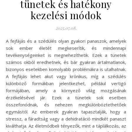
tünetek és hatékony
kezelési módok
2025.07.08.
A fejfájás és a szédülés olyan gyakori panaszok, amelyek
sok ember életét megkeserítik, és mindennapi
tevékenységeinket is megnehezíthetik. Ezek a tünetek
számos okból eredhetnek, és bár gyakran ártalmatlanok,
bizonyos esetekben komolyabb problémákra is utalhatnak.
A fejfájás lehet akut vagy krónikus, míg a szédülés
különböző formákban jelentkezhet, például vertigó
formájában, amely a környező világ mozgásának
érzékelésével jár. Ezek a tünetek sok esetben
összefonódnak, és nehezen megkülönböztethetőek
egymástól. Az emberek gyakran tapasztalják, hogy a
stressz, a fáradtság vagy a dehidratáció mindkét panaszt
kiválthatja. Az életmódbeli tényezők, mint a táplálkozás, az