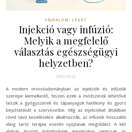
,
FÁJDALOM
LÉGÚT
Injekció vagy infúzió:
Melyik a megfelelő
választás egészségügyi
helyzetben?
2025.07.12.
A modern orvostudományban az injekciók és infúziók
szerepe kiemelkedő, hiszen ezek a módszerek lehetővé
teszik a gyógyszerek és tápanyagok hatékony és gyors
bejuttatását a szervezetbe. Míg az injekciókat általában
rövid távú kezelésekre alkalmazzák, az infúziók hosszabb
ideig tartó terápia esetén nyújtanak megoldást. A két
eljárás közötti különbségek megértése nemcsak az