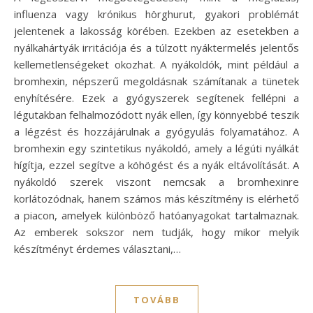
influenza vagy krónikus hörghurut, gyakori problémát
jelentenek a lakosság körében. Ezekben az esetekben a
nyálkahártyák irritációja és a túlzott nyáktermelés jelentős
kellemetlenségeket okozhat. A nyákoldók, mint például a
bromhexin, népszerű megoldásnak számítanak a tünetek
enyhítésére. Ezek a gyógyszerek segítenek fellépni a
légutakban felhalmozódott nyák ellen, így könnyebbé teszik
a légzést és hozzájárulnak a gyógyulás folyamatához. A
bromhexin egy szintetikus nyákoldó, amely a légúti nyálkát
hígítja, ezzel segítve a köhögést és a nyák eltávolítását. A
nyákoldó szerek viszont nemcsak a bromhexinre
korlátozódnak, hanem számos más készítmény is elérhető
a piacon, amelyek különböző hatóanyagokat tartalmaznak.
Az emberek sokszor nem tudják, hogy mikor melyik
készítményt érdemes választani,…
TOVÁBB