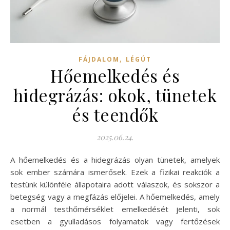
,
FÁJDALOM
LÉGÚT
Hőemelkedés és
hidegrázás: okok, tünetek
és teendők
2025.06.24.
A hőemelkedés és a hidegrázás olyan tünetek, amelyek
sok ember számára ismerősek. Ezek a fizikai reakciók a
testünk különféle állapotaira adott válaszok, és sokszor a
betegség vagy a megfázás előjelei. A hőemelkedés, amely
a normál testhőmérséklet emelkedését jelenti, sok
esetben a gyulladásos folyamatok vagy fertőzések