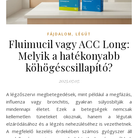
,
FÁJDALOM
LÉGÚT
Fluimucil vagy ACC Long:
Melyik a hatékonyabb
köhögéscsillapító?
2025.07.07.
A légzőszervi megbetegedések, mint például a megfázás,
influenza vagy bronchitis, gyakran súlyosbítják a
mindennapi életet. Ezek a betegségek nemcsak
kellemetlen tüneteket okoznak, hanem a légutak
elzáródásához és a légzés nehezüléséhez is vezethetnek.
A megfelelő kezelés érdekében számos gyógyszer áll