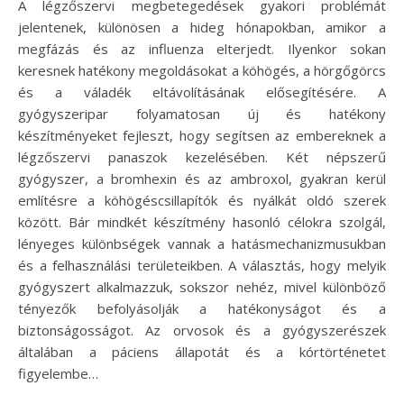
A légzőszervi megbetegedések gyakori problémát
jelentenek, különösen a hideg hónapokban, amikor a
megfázás és az influenza elterjedt. Ilyenkor sokan
keresnek hatékony megoldásokat a köhögés, a hörgőgörcs
és a váladék eltávolításának elősegítésére. A
gyógyszeripar folyamatosan új és hatékony
készítményeket fejleszt, hogy segítsen az embereknek a
légzőszervi panaszok kezelésében. Két népszerű
gyógyszer, a bromhexin és az ambroxol, gyakran kerül
említésre a köhögéscsillapítók és nyálkát oldó szerek
között. Bár mindkét készítmény hasonló célokra szolgál,
lényeges különbségek vannak a hatásmechanizmusukban
és a felhasználási területeikben. A választás, hogy melyik
gyógyszert alkalmazzuk, sokszor nehéz, mivel különböző
tényezők befolyásolják a hatékonyságot és a
biztonságosságot. Az orvosok és a gyógyszerészek
általában a páciens állapotát és a kórtörténetet
figyelembe…