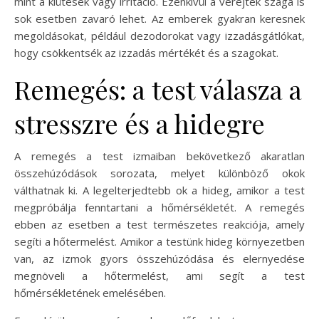
mint a kiütések vagy irritáció. Ezenkívül a verejték szaga is
sok esetben zavaró lehet. Az emberek gyakran keresnek
megoldásokat, például dezodorokat vagy izzadásgátlókat,
hogy csökkentsék az izzadás mértékét és a szagokat.
Remegés: a test válasza a
stresszre és a hidegre
A remegés a test izmaiban bekövetkező akaratlan
összehúzódások sorozata, melyet különböző okok
válthatnak ki. A legelterjedtebb ok a hideg, amikor a test
megpróbálja fenntartani a hőmérsékletét. A remegés
ebben az esetben a test természetes reakciója, amely
segíti a hőtermelést. Amikor a testünk hideg környezetben
van, az izmok gyors összehúzódása és elernyedése
megnöveli a hőtermelést, ami segít a test
hőmérsékletének emelésében.