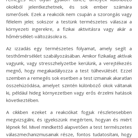
okokból jelentkezhetnek, és sok ember számára
ismerősek. Ezek a reakciók nem csupán a szorongás vagy
félelem jelei; sokszor a testünk természetes válaszai a
környezeti ingerekre, a fizikai aktivitásra vagy akár a
hőmérséklet-változásokra is.
Az izzadás egy természetes folyamat, amely segít a
testhőmérséklet szabályozásában. Amikor fizikailag aktívak
vagyunk, vagy stresszhelyzetbe kerülünk, a verejtékezés
megnő, hogy megakadályozza a test túlhevülését. Ezzel
szemben a remegés sok esetben a test izmainak akaratlan
összehúzódása, amelyet szintén különböző okok váltanak
ki, például hideg környezetben vagy erős érzelmi hatások
következtében.
A cikkben ezeket a reakciókat fogjuk részletesebben
megvizsgálni, és igyekszünk megérteni, hogyan és miért
lépnek fel. Mivel mindkettő alapvetően a test természetes
válaszmechanizmusainak része, fontos tudatosítani, hogy