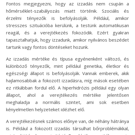
Fontos megjegyezni, hogy az izzadás nem csupán a
hőmérséklet-szabályozás miatt történik. Szociális és
érzelmi tényezők is befolyásolják. Például, amikor
stresszes szituációba kerülünk, a testünk automatikusan
reagál, és a verejtékezés fokozódik. Ezért gyakran
tapasztalhatjuk, hogy izzadunk, amikor nyilvános beszédet
tartunk vagy fontos döntéseket hozunk.
Az izzadás mértéke és típusa egyénenként változó, és
különböző tényezők, mint például genetika, életkor és
egészségi állapot is befolyásolják. Vannak emberek, akik
hajlamosabbak a fokozott izzadásra, míg mások esetében
ez ritkábban fordul elő. A hiperhidrózis például egy olyan
állapot, ahol a verejtékezés mértéke jelentősen
meghaladja a normális szintet, ami sok esetben
kényelmetlen helyzeteket idézhet elő.
A verejtékezésnek számos előnye van, de néhány hátránya
is. Például a fokozott izzadás társulhat bőrproblémákkal,