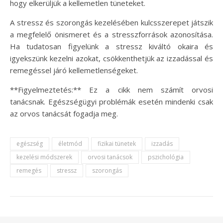
hogy elkerüljük a kellemetlen tüneteket.
A stressz és szorongás kezelésében kulcsszerepet játszik
a megfelelő önismeret és a stresszforrások azonosítása.
Ha tudatosan figyelünk a stressz kiváltó okaira és
igyekszünk kezelni azokat, csökkenthetjük az izzadással és
remegéssel járó kellemetlenségeket.
**Figyelmeztetés:** Ez a cikk nem számít orvosi
tanácsnak. Egészségügyi problémák esetén mindenki csak
az orvos tanácsát fogadja meg.
egészség
életmód
fizikai tünetek
izzadás
kezelési módszerek
orvosi tanácsok
pszichológia
remegés
stressz
szorongás