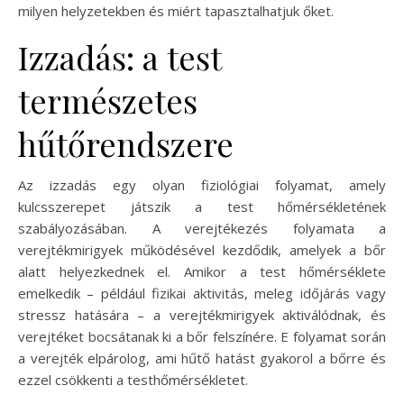
milyen helyzetekben és miért tapasztalhatjuk őket.
Izzadás: a test
természetes
hűtőrendszere
Az izzadás egy olyan fiziológiai folyamat, amely
kulcsszerepet játszik a test hőmérsékletének
szabályozásában. A verejtékezés folyamata a
verejtékmirigyek működésével kezdődik, amelyek a bőr
alatt helyezkednek el. Amikor a test hőmérséklete
emelkedik – például fizikai aktivitás, meleg időjárás vagy
stressz hatására – a verejtékmirigyek aktiválódnak, és
verejtéket bocsátanak ki a bőr felszínére. E folyamat során
a verejték elpárolog, ami hűtő hatást gyakorol a bőrre és
ezzel csökkenti a testhőmérsékletet.