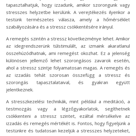
tapasztalhatjuk, hogy izzadunk, amikor szorongunk vagy
stresszes helyzetbe kerülünk. A verejtékezés ilyenkor a
testünk természetes válasza, amely a hőmérséklet
szabályozására és a stressz csökkentésére irányul.
A remegés szintén a stressz következménye lehet. Amikor
az idegrendszerünk túlstimulált, az izmaink akaratlanul
összehúzódhatnak, ami remegést okozhat. Ez a jelenség
különösen jellemző lehet szorongásos zavarok esetén,
ahol a stressz szintje folyamatosan magas. A remegés és
az izzadás tehát szorosan összefügg a stressz és
szorongás tapasztalataival, és gyakran együtt
jelentkeznek.
A stresszkezelési technikák, mint például a meditáció, a
testmozgás vagy a légzőgyakorlatok, segíthetnek
csökkenteni a stressz szintet, ezáltal mérsékelve az
izzadás és remegés mértékét is. Fontos, hogy figyeljünk a
testünkre és tudatosan kezeljük a stresszes helyzeteket,