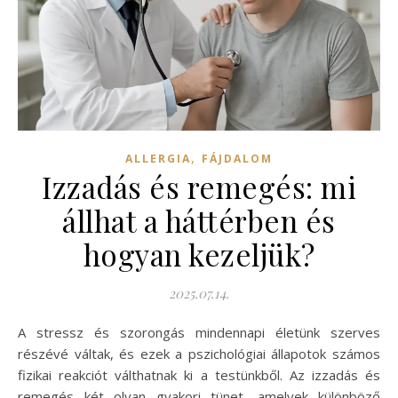
,
ALLERGIA
FÁJDALOM
Izzadás és remegés: mi
állhat a háttérben és
hogyan kezeljük?
2025.07.14.
A stressz és szorongás mindennapi életünk szerves
részévé váltak, és ezek a pszichológiai állapotok számos
fizikai reakciót válthatnak ki a testünkből. Az izzadás és
remegés két olyan gyakori tünet, amelyek különböző