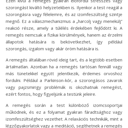
Ezen kívül a remegés gyakran előfordul stresszes vagy
szorongást kiváltó helyzetekben is. Ilyenkor a test reagál a
szorongásra vagy félelemre, és az izomfeszültség szintje
megnő. Ez a válaszmechanizmus a „harcolj vagy menekülj”
reakció része, amely a túlélés érdekében fejlődött ki. A
remegés nemcsak a fizikai körülmények, hanem az érzelmi
állapotok hatására is bekövetkezhet, így például
szorongás, izgalom vagy akár öröm hatására is.
A remegés általában rövid ideig tart, és a legtöbb esetben
ártalmatlan. Azonban ha a remegés tartósan fennáll vagy
más tünetekkel együtt jelentkezik, érdemes orvoshoz
fordulni. Például a Parkinson-kór, a szorongásos zavarok
vagy pajzsmirigy problémák is okozhatnak remegést,
ezért fontos, hogy figyeljünk a testünk jeleire.
A remegés során a test különböző izomcsoportjai
működnek, és ez a folyamat gyakran fáradtsághoz vagy
izomfeszültséghez vezethet. A relaxációs technikák, mint a
légzőgyakorlatok vagy a meditáció, segíthetnek a remegés