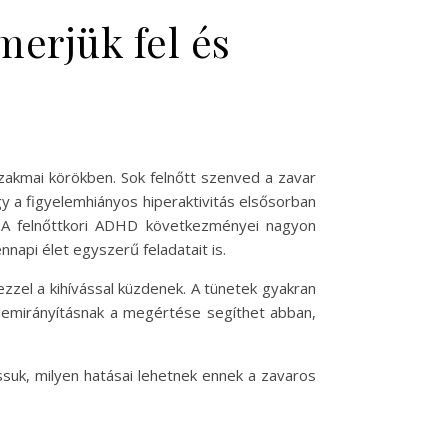
merjük fel és
zakmai körökben. Sok felnőtt szenved a zavar
y a figyelemhiányos hiperaktivitás elsősorban
. A felnőttkori ADHD következményei nagyon
napi élet egyszerű feladatait is.
zel a kihívással küzdenek. A tünetek gyakran
lemirányításnak a megértése segíthet abban,
suk, milyen hatásai lehetnek ennek a zavaros