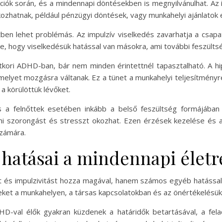
kciók során, és a mindennapi döntésekben is megnyilvánulhat. Az
zhatnak, például pénzügyi döntések, vagy munkahelyi ajánlatok 
ben lehet problémás. Az impulzív viselkedés zavarhatja a csapat
re, hogy viselkedésük hatással van másokra, ami további feszülts
őttkori ADHD-ban, bár nem minden érintettnél tapasztalható. A h
melyet mozgásra váltanak. Ez a tünet a munkahelyi teljesítményr
a körülöttük lévőket.
és a felnőttek esetében inkább a belső feszültség formájában
i szorongást és stresszt okozhat. Ezen érzések kezelése és a
számára.
 hatásai a mindennapi életr
 és impulzivitást hozza magával, hanem számos egyéb hatással is
eket a munkahelyen, a társas kapcsolatokban és az önértékelésü
D-val élők gyakran küzdenek a határidők betartásával, a fela