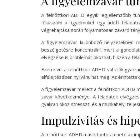
A figyelemzavar tü
A felnőttkori ADHD egyik legjellemzőbb tü
fókuszálni a figyelmüket egy adott feladatr
végrehajtása során folyamatosan zavaró ténye
A figyelemzavar különböző helyzetekben 
beszélgetésre koncentrálni, mert a gondolat
elvégzése is problémát okozhat, hiszen a fela
Ezen kívül a felnőttkori ADHD-val élők gyakra
elfelejtésében nyilvánulhat meg. Az érintettek
A figyelemzavar mellett a felnőttkori ADHD m
zavar következménye. A feladatok elvégzés
gyakran okoz stresszt, és a munkahelyi teljes
Impulzivitás és hip
A felnőttkori ADHD másik fontos tünete az im