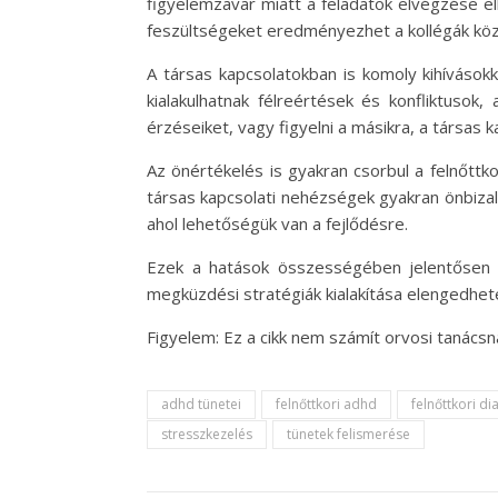
figyelemzavar miatt a feladatok elvégzése e
feszültségeket eredményezhet a kollégák közö
A társas kapcsolatokban is komoly kihívások
kialakulhatnak félreértések és konfliktusok
érzéseiket, vagy figyelni a másikra, a társas
Az önértékelés is gyakran csorbul a felnőttk
társas kapcsolati nehézségek gyakran önbiza
ahol lehetőségük van a fejlődésre.
Ezek a hatások összességében jelentősen b
megküzdési stratégiák kialakítása elengedhete
Figyelem: Ez a cikk nem számít orvosi tanács
adhd tünetei
felnőttkori adhd
felnőttkori di
stresszkezelés
tünetek felismerése