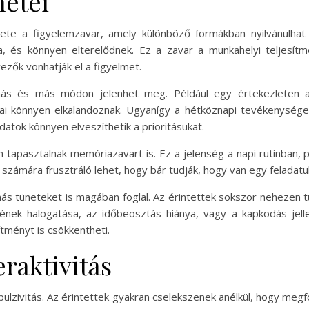
netei
nete a figyelemzavar, amely különböző formákban nyilvánulhat
a, és könnyen elterelődnek. Ez a zavar a munkahelyi teljesítmé
zők vonhatják el a figyelmet.
más és más módon jelenhet meg. Például egy értekezleten a
ai könnyen elkalandoznak. Ugyanígy a hétköznapi tevékenysége
datok könnyen elveszíthetik a prioritásukat.
n tapasztalnak memóriazavart is. Ez a jelenség a napi rutinban, 
 számára frusztráló lehet, hogy bár tudják, hogy van egy feladatu
ás tüneteket is magában foglal. Az érintettek sokszor nehezen t
ének halogatása, az időbeosztás hiánya, vagy a kapkodás je
ítményt is csökkentheti.
eraktivitás
pulzivitás. Az érintettek gyakran cselekszenek anélkül, hogy meg