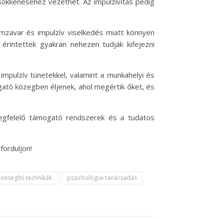
sökkenéséhez vezethet. Az impulzivitás pedig
emzavar és impulzív viselkedés miatt könnyen
 érintettek gyakran nehezen tudják kifejezni
impulzív tünetekkel, valamint a munkahelyi és
ató közegben éljenek, ahol megértik őket, és
megfelelő támogató rendszerek és a tudatos
forduljon!
önsegítő technikák
pszichológiai tanácsadás