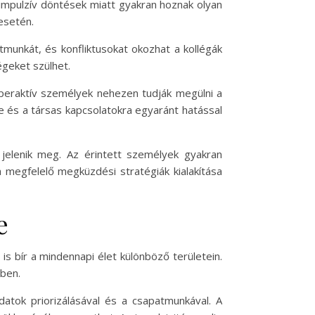
 impulzív döntések miatt gyakran hoznak olyan
esetén.
munkát, és konfliktusokat okozhat a kollégák
égeket szülhet.
iperaktív személyek nehezen tudják megülni a
e és a társas kapcsolatokra egyaránt hatással
 jelenik meg. Az érintett személyek gyakran
 megfelelő megküzdési stratégiák kialakítása
e
 bír a mindennapi élet különböző területein.
kben.
datok priorizálásával és a csapatmunkával. A