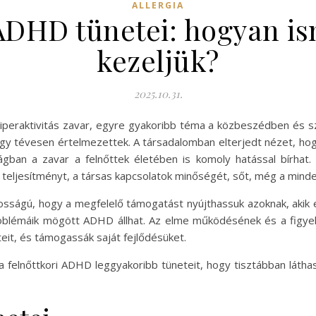
ALLERGIA
ADHD tünetei: hogyan is
kezeljük?
2025.10.31.
hiperaktivitás zavar, egyre gyakoribb téma a közbeszédben és s
gy tévesen értelmezettek. A társadalomban elterjedt nézet, hog
ágban a zavar a felnőttek életében is komoly hatással bírhat
i teljesítményt, a társas kapcsolatok minőségét, sőt, még a minden
sságú, hogy a megfelelő támogatást nyújthassuk azoknak, akik ez
problémáik mögött ADHD állhat. Az elme működésének és a figye
teit, és támogassák saját fejlődésüket.
 felnőttkori ADHD leggyakoribb tüneteit, hogy tisztábban láthas