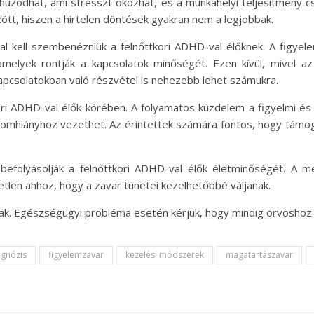
lhúzódhat, ami stresszt okozhat, és a munkahelyi teljesítmény c
tt, hiszen a hirtelen döntések gyakran nem a legjobbak.
kal kell szembenézniük a felnőttkori ADHD-val élőknek. A figyel
, amelyek rontják a kapcsolatok minőségét. Ezen kívül, mivel az
 kapcsolatokban való részvétel is nehezebb lehet számukra.
ori ADHD-val élők körében. A folyamatos küzdelem a figyelmi és 
lomhiányhoz vezethet. Az érintettek számára fontos, hogy támog
efolyásolják a felnőttkori ADHD-val élők életminőségét. A 
tlen ahhoz, hogy a zavar tünetei kezelhetőbbé váljanak.
nak. Egészségügyi probléma esetén kérjük, hogy mindig orvoshoz 
agnózis
figyelemzavar
kezelési módszerek
magatartászavar