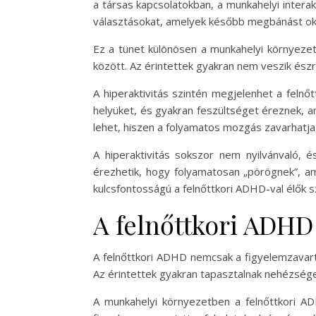
a társas kapcsolatokban, a munkahelyi intera
választásokat, amelyek később megbánást oko
Ez a tünet különösen a munkahelyi környezet
között. Az érintettek gyakran nem veszik ész
A hiperaktivitás szintén megjelenhet a feln
helyüket, és gyakran feszültséget éreznek, a
lehet, hiszen a folyamatos mozgás zavarhatja 
A hiperaktivitás sokszor nem nyilvánvaló, 
érezhetik, hogy folyamatosan „pörögnek”, am
kulcsfontosságú a felnőttkori ADHD-val élők 
A felnőttkori ADHD
A felnőttkori ADHD nemcsak a figyelemzavart
Az érintettek gyakran tapasztalnak nehézség
A munkahelyi környezetben a felnőttkori ADH