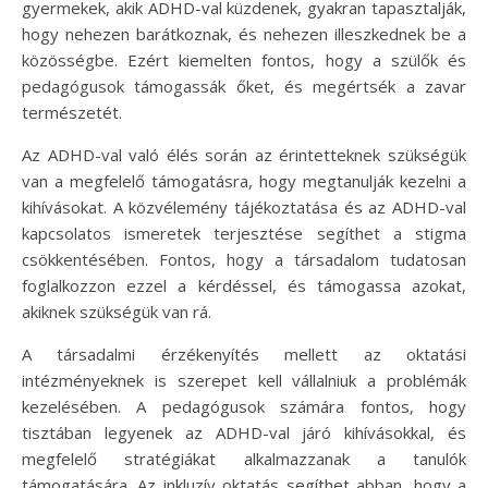
gyermekek, akik ADHD-val küzdenek, gyakran tapasztalják,
hogy nehezen barátkoznak, és nehezen illeszkednek be a
közösségbe. Ezért kiemelten fontos, hogy a szülők és
pedagógusok támogassák őket, és megértsék a zavar
természetét.
Az ADHD-val való élés során az érintetteknek szükségük
van a megfelelő támogatásra, hogy megtanulják kezelni a
kihívásokat. A közvélemény tájékoztatása és az ADHD-val
kapcsolatos ismeretek terjesztése segíthet a stigma
csökkentésében. Fontos, hogy a társadalom tudatosan
foglalkozzon ezzel a kérdéssel, és támogassa azokat,
akiknek szükségük van rá.
A társadalmi érzékenyítés mellett az oktatási
intézményeknek is szerepet kell vállalniuk a problémák
kezelésében. A pedagógusok számára fontos, hogy
tisztában legyenek az ADHD-val járó kihívásokkal, és
megfelelő stratégiákat alkalmazzanak a tanulók
támogatására. Az inkluzív oktatás segíthet abban, hogy a