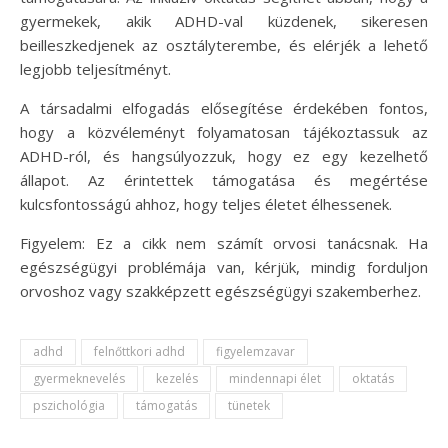
gyermekek, akik ADHD-val küzdenek, sikeresen
beilleszkedjenek az osztályterembe, és elérjék a lehető
legjobb teljesítményt.
A társadalmi elfogadás elősegítése érdekében fontos,
hogy a közvéleményt folyamatosan tájékoztassuk az
ADHD-ról, és hangsúlyozzuk, hogy ez egy kezelhető
állapot. Az érintettek támogatása és megértése
kulcsfontosságú ahhoz, hogy teljes életet élhessenek.
Figyelem: Ez a cikk nem számít orvosi tanácsnak. Ha
egészségügyi problémája van, kérjük, mindig forduljon
orvoshoz vagy szakképzett egészségügyi szakemberhez.
adhd
felnőttkori adhd
figyelemzavar
gyermeknevelés
kezelés
mindennapi élet
oktatás
pszichológia
támogatás
tünetek