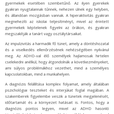
gyermekek esetében szembetűnő. Az ilyen gyerekek
gyakran nyugtalannak tűnnek, nehezen ülnek egy helyben,
és állandóan mozgásban vannak. A hiperaktivitás gyakran
megnehezíti az iskolai teljesítményt, mivel az érintett
gyermekek képtelenek figyelni az órákon, és gyakran
megszakítják a tanárt vagy osztálytársaikat.
Az impulzivitás a harmadik fő tünet, amely a döntéshozatal
és a viselkedés ellenőrzésének nehézségében nyilvánul
meg. Az ADHD-val élő személyek hajlamosak hirtelen
cselekedni anélkül, hogy átgondolnák a következményeket,
ami súlyos problémákhoz vezethet, mind a személyes
kapcsolatokban, mind a munkahelyen.
A diagnózis felállítása komplex folyamat, amely általában
pszichológiai teszteket és interjúkat foglal magában. A
szakemberek figyelembe veszik a tünetek megjelenését,
időtartamát és a környezet hatásait is. Fontos, hogy a
diagnózis pontos legyen, mivel az ADHD hasonló