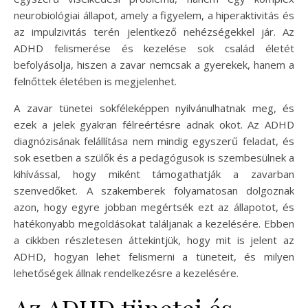
neurobiológiai állapot, amely a figyelem, a hiperaktivitás és
az impulzivitás terén jelentkező nehézségekkel jár. Az
ADHD felismerése és kezelése sok család életét
befolyásolja, hiszen a zavar nemcsak a gyerekek, hanem a
felnőttek életében is megjelenhet.
A zavar tünetei sokféleképpen nyilvánulhatnak meg, és
ezek a jelek gyakran félreértésre adnak okot. Az ADHD
diagnózisának felállítása nem mindig egyszerű feladat, és
sok esetben a szülők és a pedagógusok is szembesülnek a
kihívással, hogy miként támogathatják a zavarban
szenvedőket. A szakemberek folyamatosan dolgoznak
azon, hogy egyre jobban megértsék ezt az állapotot, és
hatékonyabb megoldásokat találjanak a kezelésére. Ebben
a cikkben részletesen áttekintjük, hogy mit is jelent az
ADHD, hogyan lehet felismerni a tüneteit, és milyen
lehetőségek állnak rendelkezésre a kezelésére.
Az ADHD tünetei és