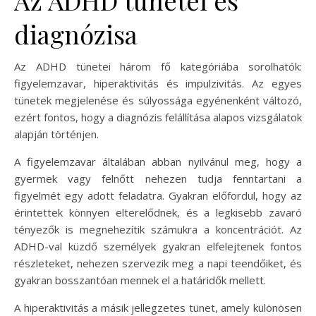
diagnózisa
Az ADHD tünetei három fő kategóriába sorolhatók:
figyelemzavar, hiperaktivitás és impulzivitás. Az egyes
tünetek megjelenése és súlyossága egyénenként változó,
ezért fontos, hogy a diagnózis felállítása alapos vizsgálatok
alapján történjen.
A figyelemzavar általában abban nyilvánul meg, hogy a
gyermek vagy felnőtt nehezen tudja fenntartani a
figyelmét egy adott feladatra. Gyakran előfordul, hogy az
érintettek könnyen elterelődnek, és a legkisebb zavaró
tényezők is megnehezítik számukra a koncentrációt. Az
ADHD-val küzdő személyek gyakran elfelejtenek fontos
részleteket, nehezen szervezik meg a napi teendőiket, és
gyakran bosszantóan mennek el a határidők mellett.
A hiperaktivitás a másik jellegzetes tünet, amely különösen