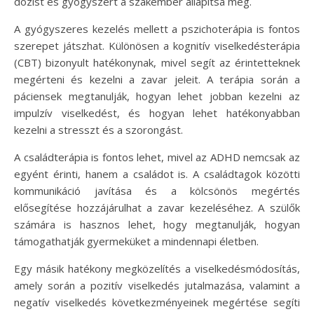
dózist és gyógyszert a szakember állapítsa meg.
A gyógyszeres kezelés mellett a pszichoterápia is fontos
szerepet játszhat. Különösen a kognitív viselkedésterápia
(CBT) bizonyult hatékonynak, mivel segít az érintetteknek
megérteni és kezelni a zavar jeleit. A terápia során a
páciensek megtanulják, hogyan lehet jobban kezelni az
impulzív viselkedést, és hogyan lehet hatékonyabban
kezelni a stresszt és a szorongást.
A családterápia is fontos lehet, mivel az ADHD nemcsak az
egyént érinti, hanem a családot is. A családtagok közötti
kommunikáció javítása és a kölcsönös megértés
elősegítése hozzájárulhat a zavar kezeléséhez. A szülők
számára is hasznos lehet, hogy megtanulják, hogyan
támogathatják gyermeküket a mindennapi életben.
Egy másik hatékony megközelítés a viselkedésmódosítás,
amely során a pozitív viselkedés jutalmazása, valamint a
negatív viselkedés következményeinek megértése segíti