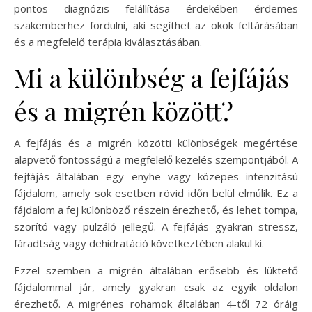
pontos diagnózis felállítása érdekében érdemes
szakemberhez fordulni, aki segíthet az okok feltárásában
és a megfelelő terápia kiválasztásában.
Mi a különbség a fejfájás
és a migrén között?
A fejfájás és a migrén közötti különbségek megértése
alapvető fontosságú a megfelelő kezelés szempontjából. A
fejfájás általában egy enyhe vagy közepes intenzitású
fájdalom, amely sok esetben rövid időn belül elmúlik. Ez a
fájdalom a fej különböző részein érezhető, és lehet tompa,
szorító vagy pulzáló jellegű. A fejfájás gyakran stressz,
fáradtság vagy dehidratáció következtében alakul ki.
Ezzel szemben a migrén általában erősebb és lüktető
fájdalommal jár, amely gyakran csak az egyik oldalon
érezhető. A migrénes rohamok általában 4-től 72 óráig