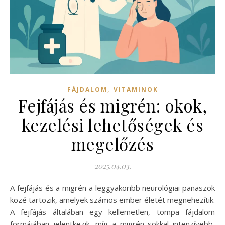
,
FÁJDALOM
VITAMINOK
Fejfájás és migrén: okok,
kezelési lehetőségek és
megelőzés
2025.04.03.
A fejfájás és a migrén a leggyakoribb neurológiai panaszok
közé tartozik, amelyek számos ember életét megnehezítik.
A fejfájás általában egy kellemetlen, tompa fájdalom
formájában jelentkezik, míg a migrén sokkal intenzívebb,