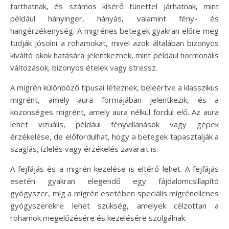
tarthatnak, és számos kísérő tünettel járhatnak, mint
például hányinger, hányás, valamint fény- és
hangérzékenység. A migrénes betegek gyakran előre meg
tudják jósolni a rohamokat, mivel azok általában bizonyos
kiváltó okok hatására jelentkeznek, mint például hormonális
változások, bizonyos ételek vagy stressz.
A migrén különböző típusai léteznek, beleértve a klasszikus
migrént, amely aura formájában jelentkezik, és a
közönséges migrént, amely aura nélkül fordul elő. Az aura
lehet vizuális, például fényvillanások vagy gépek
érzékelése, de előfordulhat, hogy a betegek tapasztalják a
szaglás, ízlelés vagy érzékelés zavarait is.
A fejfájás és a migrén kezelése is eltérő lehet. A fejfájás
esetén gyakran elegendő egy fájdalomcsillapító
gyógyszer, míg a migrén esetében speciális migrénellenes
gyógyszerekre lehet szükség, amelyek célzottan a
rohamok megelőzésére és kezelésére szolgálnak.