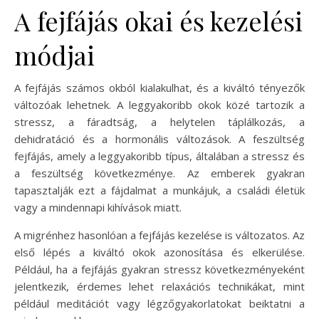
A fejfájás okai és kezelési
módjai
A fejfájás számos okból kialakulhat, és a kiváltó tényezők
változóak lehetnek. A leggyakoribb okok közé tartozik a
stressz, a fáradtság, a helytelen táplálkozás, a
dehidratáció és a hormonális változások. A feszültség
fejfájás, amely a leggyakoribb típus, általában a stressz és
a feszültség következménye. Az emberek gyakran
tapasztalják ezt a fájdalmat a munkájuk, a családi életük
vagy a mindennapi kihívások miatt.
A migrénhez hasonlóan a fejfájás kezelése is változatos. Az
első lépés a kiváltó okok azonosítása és elkerülése.
Például, ha a fejfájás gyakran stressz következményeként
jelentkezik, érdemes lehet relaxációs technikákat, mint
például meditációt vagy légzőgyakorlatokat beiktatni a