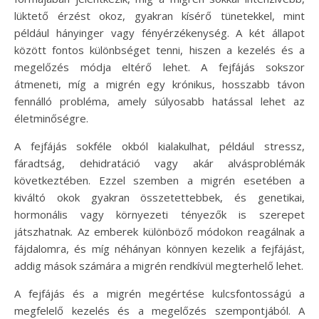
lüktető érzést okoz, gyakran kísérő tünetekkel, mint
például hányinger vagy fényérzékenység. A két állapot
között fontos különbséget tenni, hiszen a kezelés és a
megelőzés módja eltérő lehet. A fejfájás sokszor
átmeneti, míg a migrén egy krónikus, hosszabb távon
fennálló probléma, amely súlyosabb hatással lehet az
életminőségre.
A fejfájás sokféle okból kialakulhat, például stressz,
fáradtság, dehidratáció vagy akár alvásproblémák
következtében. Ezzel szemben a migrén esetében a
kiváltó okok gyakran összetettebbek, és genetikai,
hormonális vagy környezeti tényezők is szerepet
játszhatnak. Az emberek különböző módokon reagálnak a
fájdalomra, és míg néhányan könnyen kezelik a fejfájást,
addig mások számára a migrén rendkívül megterhelő lehet.
A fejfájás és a migrén megértése kulcsfontosságú a
megfelelő kezelés és a megelőzés szempontjából. A