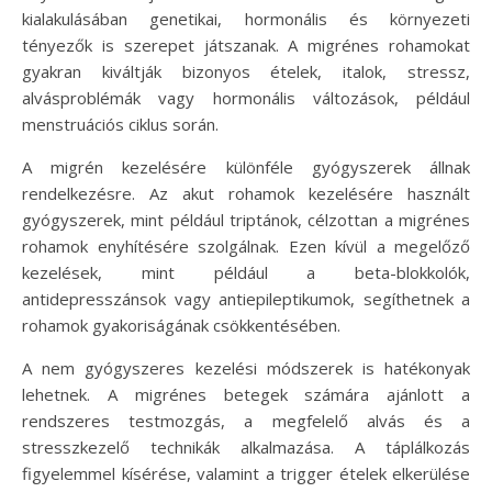
kialakulásában genetikai, hormonális és környezeti
tényezők is szerepet játszanak. A migrénes rohamokat
gyakran kiváltják bizonyos ételek, italok, stressz,
alvásproblémák vagy hormonális változások, például
menstruációs ciklus során.
A migrén kezelésére különféle gyógyszerek állnak
rendelkezésre. Az akut rohamok kezelésére használt
gyógyszerek, mint például triptánok, célzottan a migrénes
rohamok enyhítésére szolgálnak. Ezen kívül a megelőző
kezelések, mint például a beta-blokkolók,
antidepresszánsok vagy antiepileptikumok, segíthetnek a
rohamok gyakoriságának csökkentésében.
A nem gyógyszeres kezelési módszerek is hatékonyak
lehetnek. A migrénes betegek számára ajánlott a
rendszeres testmozgás, a megfelelő alvás és a
stresszkezelő technikák alkalmazása. A táplálkozás
figyelemmel kísérése, valamint a trigger ételek elkerülése