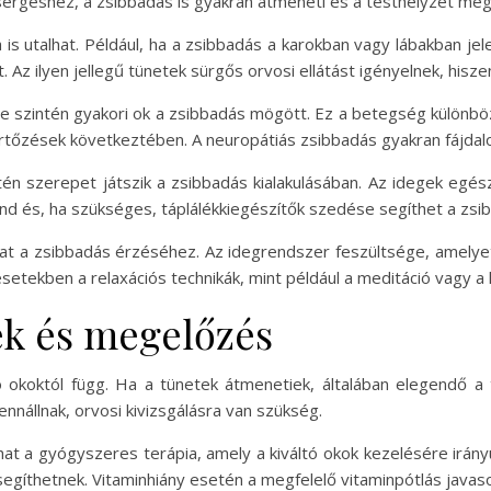
zsergéshez, a zsibbadás is gyakran átmeneti és a testhelyzet m
 utalhat. Például, ha a zsibbadás a karokban vagy lábakban jelen
et. Az ilyen jellegű tünetek sürgős orvosi ellátást igényelnek, hi
se szintén gyakori ok a zsibbadás mögött. Ez a betegség különbö
őzések következtében. A neuropátiás zsibbadás gyakran fájdalom
intén szerepet játszik a zsibbadás kialakulásában. Az idegek eg
end és, ha szükséges, táplálékkiegészítők szedése segíthet a z
at a zsibbadás érzéséhez. Az idegrendszer feszültsége, amelyet
 esetekben a relaxációs technikák, mint például a meditáció vagy 
ek és megelőzés
ó okoktól függ. Ha a tünetek átmenetiek, általában elegendő a
nnállnak, orvosi kivizsgálásra van szükség.
hat a gyógyszeres terápia, amely a kiváltó okok kezelésére irányu
segíthetnek. Vitaminhiány esetén a megfelelő vitaminpótlás javaso