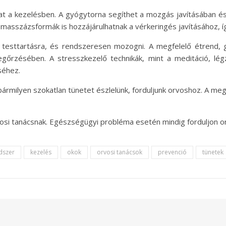
hat a kezelésben. A gyógytorna segíthet a mozgás javításában é
masszázsformák is hozzájárulhatnak a vérkeringés javításához, íg
testtartásra, és rendszeresen mozogni. A megfelelő étrend, 
őrzésében. A stresszkezelő technikák, mint a meditáció, lé
séhez.
a bármilyen szokatlan tünetet észlelünk, forduljunk orvoshoz. A m
osi tanácsnak. Egészségügyi probléma esetén mindig forduljon or
dszer
kezelés
okok
orvosi tanácsok
prevenció
tünetek