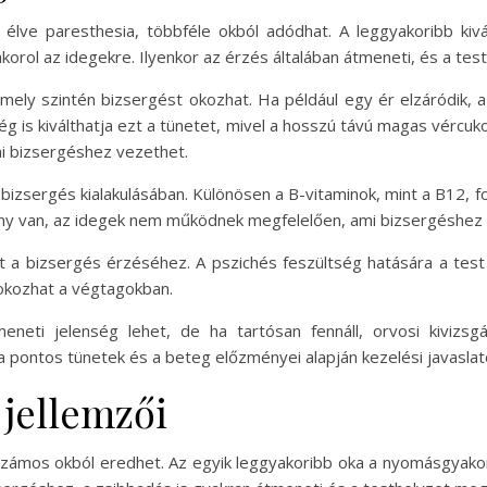
 élve paresthesia, többféle okból adódhat. A leggyakoribb kiv
orol az idegekre. Ilyenkor az érzés általában átmeneti, és a tes
mely szintén bizsergést okozhat. Ha például egy ér elzáródik, a
ég is kiválthatja ezt a tünetet, mivel a hosszú távú magas vércu
mi bizsergéshez vezethet.
 a bizsergés kialakulásában. Különösen a B-vitaminok, mint a B12
ány van, az idegek nem működnek megfelelően, ami bizsergéshez
t a bizsergés érzéséhez. A pszichés feszültség hatására a test
 okozhat a végtagokban.
neti jelenség lehet, de ha tartósan fennáll, orvosi kivizsg
a pontos tünetek és a beteg előzményei alapján kezelési javaslat
 jellemzői
 számos okból eredhet. Az egyik leggyakoribb oka a nyomásgyako