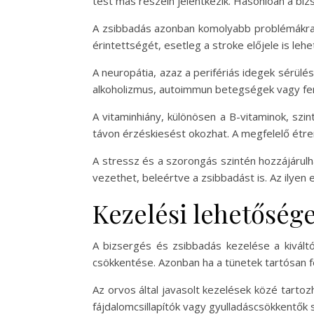
test más részein jelentkezik. Hasonlóan a bi
A zsibbadás azonban komolyabb problémákra is
érintettségét, esetleg a stroke előjele is leh
A neuropátia, azaz a perifériás idegek sérülé
alkoholizmus, autoimmun betegségek vagy fert
A vitaminhiány, különösen a B-vitaminok, sz
távon érzéskiesést okozhat. A megfelelő étr
A stressz és a szorongás szintén hozzájárulh
vezethet, beleértve a zsibbadást is. Az ilyen
Kezelési lehetőség
A bizsergés és zsibbadás kezelése a kivált
csökkentése. Azonban ha a tünetek tartósan fe
Az orvos által javasolt kezelések közé tartoz
fájdalomcsillapítók vagy gyulladáscsökkentők 