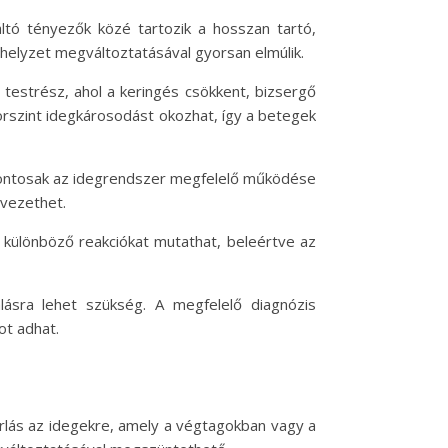
áltó tényezők közé tartozik a hosszan tartó,
thelyzet megváltoztatásával gyorsan elmúlik.
 testrész, ahol a keringés csökkent, bizsergő
korszint idegkárosodást okozhat, így a betegek
, fontosak az idegrendszer megfelelő működése
 vezethet.
 különböző reakciókat mutathat, beleértve az
álásra lehet szükség. A megfelelő diagnózis
ot adhat.
rlás az idegekre, amely a végtagokban vagy a