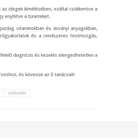
s az idegek kímélésében, ezáltal csökkentve a
y enyhítve a tüneteket.
gazdag vitaminokban és ásványi anyagokban,
gzőgyakorlatok és a rendszeres testmozgás,
egfelelő diagnózis és kezelés elengedhetetlen a
voshoz, és kövesse az ő tanácsait!
zsibbadás