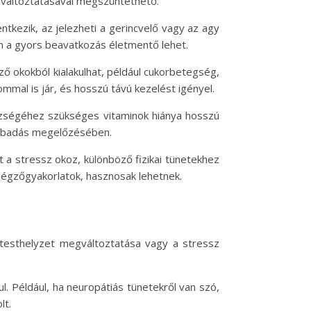
egváltoztatásával megszüntethető.
tkezik, az jelezheti a gerincvelő vagy az agy
szen a gyors beavatkozás életmentő lehet.
ző okokból kialakulhat, például cukorbetegség,
mal is jár, és hosszú távú kezelést igényel.
észségéhez szükséges vitaminok hiánya hosszú
sibbadás megelőzésében.
 a stressz okoz, különböző fizikai tünetekhez
a légzőgyakorlatok, hasznosak lehetnek.
 testhelyzet megváltoztatása vagy a stressz
l. Például, ha neuropátiás tünetekről van szó,
lt.