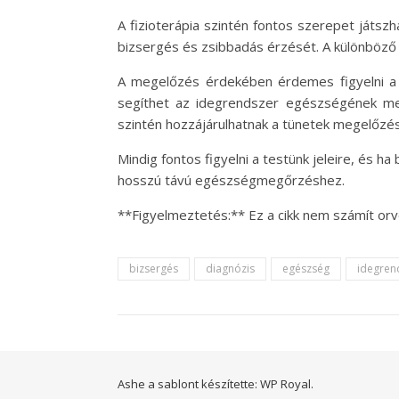
A fizioterápia szintén fontos szerepet játsz
bizsergés és zsibbadás érzését. A különböző 
A megelőzés érdekében érdemes figyelni a 
segíthet az idegrendszer egészségének meg
szintén hozzájárulhatnak a tünetek megelőzé
Mindig fontos figyelni a testünk jeleire, és h
hosszú távú egészségmegőrzéshez.
**Figyelmeztetés:** Ez a cikk nem számít orv
bizsergés
diagnózis
egészség
idegren
Ashe a sablont készítette:
WP Royal
.