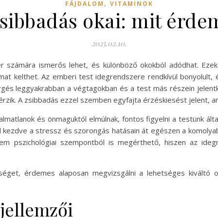
,
FÁJDALOM
VITAMINOK
zsibbadás okai: mit érde
2025.02.10.
 számára ismerős lehet, és különböző okokból adódhat. Ezek
at kelthet. Az emberi test idegrendszere rendkívül bonyolult, 
rgés leggyakrabban a végtagokban és a test más részein jelentk
rzik. A zsibbadás ezzel szemben egyfajta érzéskiesést jelent, am
matlanok és önmaguktól elmúlnak, fontos figyelni a testünk álta
któl kezdve a stressz és szorongás hatásain át egészen a komol
nem pszichológiai szempontból is megérthető, hiszen az ideg
éget, érdemes alaposan megvizsgálni a lehetséges kiváltó o
 jellemzői