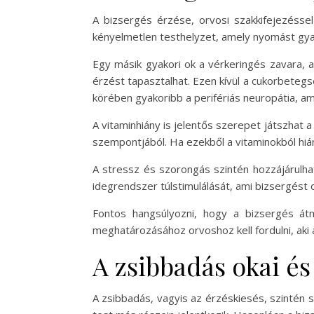
A bizsergés érzése, orvosi szakkifejezéssel
kényelmetlen testhelyzet, amely nyomást gyak
Egy másik gyakori ok a vérkeringés zavara, a
érzést tapasztalhat. Ezen kívül a cukorbetegs
körében gyakoribb a perifériás neuropátia, a
A vitaminhiány is jelentős szerepet játszhat
szempontjából. Ha ezekből a vitaminokból hi
A stressz és szorongás szintén hozzájárulha
idegrendszer túlstimulálását, ami bizsergést
Fontos hangsúlyozni, hogy a bizsergés átme
meghatározásához orvoshoz kell fordulni, aki 
A zsibbadás okai és
A zsibbadás, vagyis az érzéskiesés, szintén