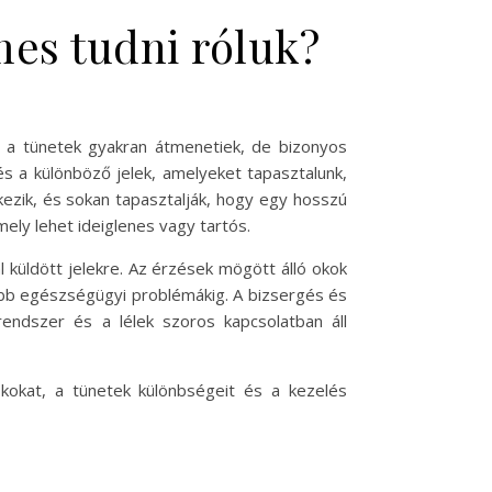
mes tudni róluk?
 a tünetek gyakran átmenetiek, de bizonyos
és a különböző jelek, amelyeket tapasztalunk,
ezik, és sokan tapasztalják, hogy egy hosszú
ely lehet ideiglenes vagy tartós.
l küldött jelekre. Az érzések mögött álló okok
yabb egészségügyi problémákig. A bizsergés és
rendszer és a lélek szoros kapcsolatban áll
kokat, a tünetek különbségeit és a kezelés