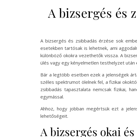
A bizsergés és 
A bizsergés és zsibbadás érzése sok ember
esetekben tartósak is lehetnek, ami aggodalm
különböző okokra vezethetők vissza. A bizse
ülés vagy egy kényelmetlen testhelyzet után é
Bár a legtöbb esetben ezek a jelenségek ártal
széles spektrumot ölelnek fel, a fizikai oko
zsibbadás tapasztalata nemcsak fizikai, ha
egymással.
Ahhoz, hogy jobban megértsük ezt a jelens
lehetőségeit.
A bizsergés okai és