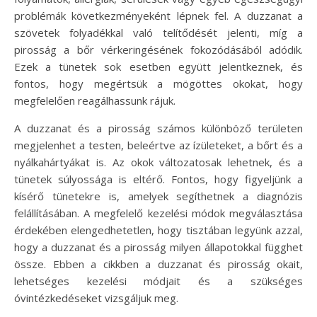
problémák következményeként lépnek fel. A duzzanat a
szövetek folyadékkal való telítődését jelenti, míg a
pirosság a bőr vérkeringésének fokozódásából adódik.
Ezek a tünetek sok esetben együtt jelentkeznek, és
fontos, hogy megértsük a mögöttes okokat, hogy
megfelelően reagálhassunk rájuk.
A duzzanat és a pirosság számos különböző területen
megjelenhet a testen, beleértve az ízületeket, a bőrt és a
nyálkahártyákat is. Az okok változatosak lehetnek, és a
tünetek súlyossága is eltérő. Fontos, hogy figyeljünk a
kísérő tünetekre is, amelyek segíthetnek a diagnózis
felállításában. A megfelelő kezelési módok megválasztása
érdekében elengedhetetlen, hogy tisztában legyünk azzal,
hogy a duzzanat és a pirosság milyen állapotokkal függhet
össze. Ebben a cikkben a duzzanat és pirosság okait,
lehetséges kezelési módjait és a szükséges
óvintézkedéseket vizsgáljuk meg.