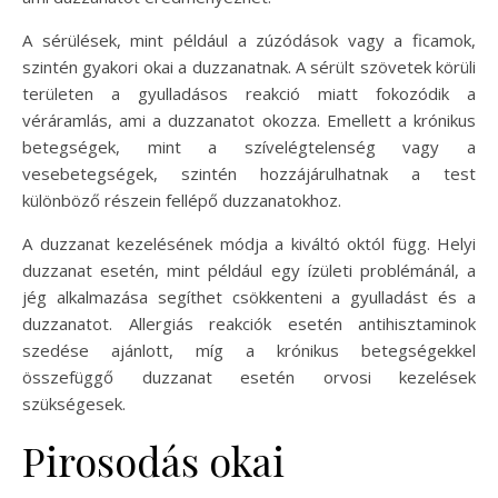
A sérülések, mint például a zúzódások vagy a ficamok,
szintén gyakori okai a duzzanatnak. A sérült szövetek körüli
területen a gyulladásos reakció miatt fokozódik a
véráramlás, ami a duzzanatot okozza. Emellett a krónikus
betegségek, mint a szívelégtelenség vagy a
vesebetegségek, szintén hozzájárulhatnak a test
különböző részein fellépő duzzanatokhoz.
A duzzanat kezelésének módja a kiváltó októl függ. Helyi
duzzanat esetén, mint például egy ízületi problémánál, a
jég alkalmazása segíthet csökkenteni a gyulladást és a
duzzanatot. Allergiás reakciók esetén antihisztaminok
szedése ajánlott, míg a krónikus betegségekkel
összefüggő duzzanat esetén orvosi kezelések
szükségesek.
Pirosodás okai