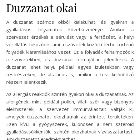
Duzzanat okai
A duzzanat számos okból kialakulhat, és gyakran a
gyulladásos folyamatok következménye. Amikor a
szervezet érzékeli a sérülést vagy a fertőzést, a helyi
vérellátás fokozódik, ami a szövetek közötti térbe történő
folyadék kiáramlásához vezet. Ez a folyadék felhalmozódik
a szövetekben, és duzzanat formájában jelentkezik. A
duzzanat lehet helyi, például egyes ízületekben vagy
testrészeken, de általános is, amikor a test különböző
részein jelentkezik.
Az allergiás reakciók szintén gyakori okai a duzzanatnak. Az
allergének, mint például pollen, állati szőr vagy bizonyos
élelmiszerek, a szervezet immunválaszait váltják ki,
amelyek duzzanatot okozhatnak az érintett területeken.
Ezen kívül a gyógyszerek, különösen a nem szteroid
gyulladáscsökkentők, szintén okozhatnak vízvisszatartást,
ami duzzanatot eredményezhet.