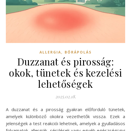
,
ALLERGIA
BŐRÁPOLÁS
Duzzanat és pirosság:
okok, tünetek és kezelési
lehetőségek
2025.02.18.
A duzzanat és a pirosság gyakran előforduló tünetek,
amelyek különböző okokra vezethetők vissza. Ezek a
jelenségek a test reakciói lehetnek, amelyek a gyulladásos
folyamatok, allergiák, sérülések vagy egyéb egészségügyi