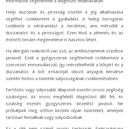
információk segíthetnek a diagnózis felállításában.
Helyi duzzanat és pirosság esetén a jég alkalmazása
segíthet csökkenteni a gyulladást. A hideg borogatás
csökkenti a véráramlást a területen, ami mérsékli a
duzzanatot és a pirosságot. Ezen kívül a pihenés és az
érintett terület megemelése is hasznos lehet.
Ha allergiás reakcióról van szó, az antihisztaminok szedése
javasolt. Ezek a gyógyszerek segíthetnek csökkenteni a
szervezet immunválaszát, így mérsékelhetik a bőrpírt és a
duzzanatot. A bőr irritációját okozó anyagok kerülése
szintén fontos a tünetek súlyosságának csökkentésében.
Fertőzés vagy súlyosabb állapotok esetén orvosi segítség
szükséges. Az orvos megfelelő diagnózist állít fel, és
szükség esetén gyógyszeres kezelést javasol. Ne
próbáljunk meg otthon kezelni olyan tüneteket, amelyek
tartósan fennállnak vagy súlyosbodnak.
Ez a cikk nem számít orvosi tanácsnak. Egészségügyi