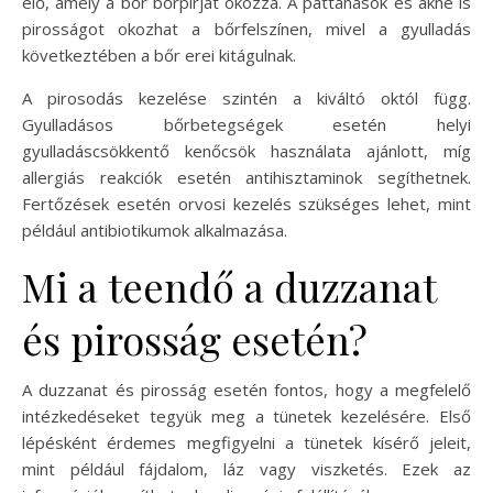
elő, amely a bőr bőrpírját okozza. A pattanások és akné is
pirosságot okozhat a bőrfelszínen, mivel a gyulladás
következtében a bőr erei kitágulnak.
A pirosodás kezelése szintén a kiváltó októl függ.
Gyulladásos bőrbetegségek esetén helyi
gyulladáscsökkentő kenőcsök használata ajánlott, míg
allergiás reakciók esetén antihisztaminok segíthetnek.
Fertőzések esetén orvosi kezelés szükséges lehet, mint
például antibiotikumok alkalmazása.
Mi a teendő a duzzanat
és pirosság esetén?
A duzzanat és pirosság esetén fontos, hogy a megfelelő
intézkedéseket tegyük meg a tünetek kezelésére. Első
lépésként érdemes megfigyelni a tünetek kísérő jeleit,
mint például fájdalom, láz vagy viszketés. Ezek az