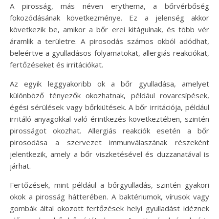
A pirosság, más néven erythema, a bőrvérbőség
fokozódásának következménye. Ez a jelenség akkor
következik be, amikor a bőr erei kitágulnak, és több vér
áramlik a területre. A pirosodás számos okból adódhat,
beleértve a gyulladásos folyamatokat, allergiás reakciókat,
fertőzéseket és irritációkat.
Az egyik leggyakoribb ok a bőr gyulladása, amelyet
különböző tényezők okozhatnak, például rovarcsípések,
égési sérülések vagy bőrkiütések. A bőr irritációja, például
irritáló anyagokkal való érintkezés következtében, szintén
pirosságot okozhat. Allergiás reakciók esetén a bőr
pirosodása a szervezet immunválaszának részeként
jelentkezik, amely a bőr viszketésével és duzzanatával is
járhat.
Fertőzések, mint például a bőrgyulladás, szintén gyakori
okok a pirosság hátterében. A baktériumok, vírusok vagy
gombák által okozott fertőzések helyi gyulladást idéznek