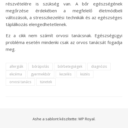
részvételére is szükség van. A bőr egészségének
megőrzése érdekében a megfelelő életmódbeli
változások, a stresszkezelési technikák és az egészséges
táplálkozás elengedhetetlenek.
Ez a cikk nem számít orvosi tanácsnak. Egészségügyi
probléma esetén mindenki csak az orvos tanácsát fogadja
meg.
allergiák
bőrápolás
bőrbetegségek
diagnózis
ekcéma
gyermekbőr
kezelés
kiütés
orvosi tanács
tünetek
Ashe a sablont készítette:
WP Royal
.