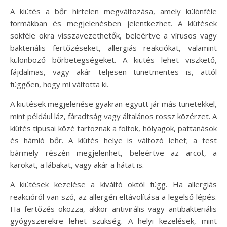
A kiütés a bőr hirtelen megváltozása, amely különféle
formákban és megjelenésben jelentkezhet. A kiütések
sokféle okra visszavezethetők, beleértve a vírusos vagy
bakteriális fertőzéseket, allergiás reakciókat, valamint
különböző bőrbetegségeket. A kiütés lehet viszkető,
fájdalmas, vagy akár teljesen tünetmentes is, attól
függően, hogy mi váltotta ki.
A kiütések megjelenése gyakran együtt jár más tünetekkel,
mint például láz, fáradtság vagy általános rossz közérzet. A
kiütés típusai közé tartoznak a foltok, hólyagok, pattanások
és hámló bőr. A kiütés helye is változó lehet; a test
bármely részén megjelenhet, beleértve az arcot, a
karokat, a lábakat, vagy akár a hátat is.
A kiütések kezelése a kiváltó októl függ. Ha allergiás
reakcióról van szó, az allergén eltávolítása a legelső lépés.
Ha fertőzés okozza, akkor antivirális vagy antibakteriális
gyógyszerekre lehet szükség. A helyi kezelések, mint