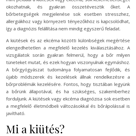
okozhatnak, és gyakran összetévesztik őket. A
bőrbetegségek megjelenése sok esetben stresszhez,
allergiákhoz vagy környezeti tényezőkhöz is kapcsolódhat,
így a diagnózis felállítása nem mindig egyszerű feladat.
A kiütések és az ekcéma közötti különbségek megértése
elengedhetetlen a megfelelő kezelés kiválasztásához. A
vizsgálatok során gyakran felmerül, hogy a bőr milyen
tüneteket mutat, és ezek hogyan viszonyulnak egymáshoz.
A bőrgyógyászat tudománya folyamatosan fejlődik, és
újabb módszerek és kezelések állnak rendelkezésre a
bőrproblémák kezelésére. Fontos, hogy tisztában legyünk
a bőrünk állapotával, és ha szükséges, szakemberhez
forduljunk. A kiütések vagy ekcéma diagnózisa sok esetben
a megfelelő életmódbeli változásokkal és bőrápolással is
javítható.
Mi a kiütés?