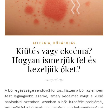
,
ALLERGIA
BŐRÁPOLÁS
Kiütés vagy ekcéma?
Hogyan ismerjük fel és
kezeljük őket?
2025.06.05.
A bőr egészsége rendkívül fontos, hiszen a bőr az emberi
test legnagyobb szerve, amely védelmet nyújt a külső
hatásokkal szemben. Azonban a bőr különféle problémái,
mint például a kiütések vagy ekcéma, sok kellemetlenséget