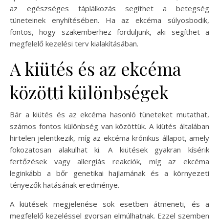
az egészséges táplálkozás segíthet a betegség
tüneteinek enyhítésében. Ha az ekcéma súlyosbodik,
fontos, hogy szakemberhez forduljunk, aki segíthet a
megfelelő kezelési terv kialakításában.
A kiütés és az ekcéma
közötti különbségek
Bár a kiütés és az ekcéma hasonló tüneteket mutathat,
számos fontos különbség van közöttük. A kiütés általában
hirtelen jelentkezik, míg az ekcéma krónikus állapot, amely
fokozatosan alakulhat ki. A kiütések gyakran kísérik
fertőzések vagy allergiás reakciók, míg az ekcéma
leginkább a bőr genetikai hajlamának és a környezeti
tényezők hatásának eredménye.
A kiütések megjelenése sok esetben átmeneti, és a
megfelelő kezeléssel gyorsan elmúlhatnak. Ezzel szemben