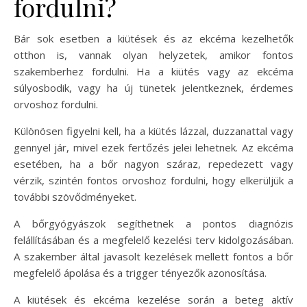
fordulni?
Bár sok esetben a kiütések és az ekcéma kezelhetők
otthon is, vannak olyan helyzetek, amikor fontos
szakemberhez fordulni. Ha a kiütés vagy az ekcéma
súlyosbodik, vagy ha új tünetek jelentkeznek, érdemes
orvoshoz fordulni.
Különösen figyelni kell, ha a kiütés lázzal, duzzanattal vagy
gennyel jár, mivel ezek fertőzés jelei lehetnek. Az ekcéma
esetében, ha a bőr nagyon száraz, repedezett vagy
vérzik, szintén fontos orvoshoz fordulni, hogy elkerüljük a
további szövődményeket.
A bőrgyógyászok segíthetnek a pontos diagnózis
felállításában és a megfelelő kezelési terv kidolgozásában.
A szakember által javasolt kezelések mellett fontos a bőr
megfelelő ápolása és a trigger tényezők azonosítása.
A kiütések és ekcéma kezelése során a beteg aktív