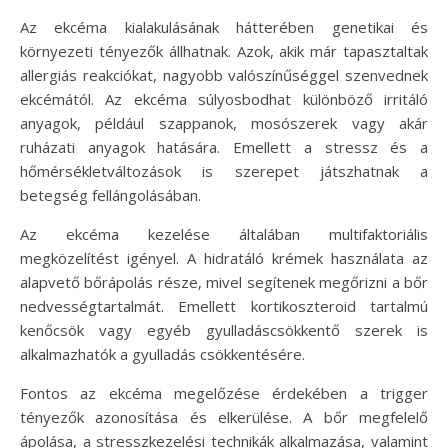
Az ekcéma kialakulásának hátterében genetikai és
környezeti tényezők állhatnak. Azok, akik már tapasztaltak
allergiás reakciókat, nagyobb valószínűséggel szenvednek
ekcémától. Az ekcéma súlyosbodhat különböző irritáló
anyagok, például szappanok, mosószerek vagy akár
ruházati anyagok hatására. Emellett a stressz és a
hőmérsékletváltozások is szerepet játszhatnak a
betegség fellángolásában.
Az ekcéma kezelése általában multifaktoriális
megközelítést igényel. A hidratáló krémek használata az
alapvető bőrápolás része, mivel segítenek megőrizni a bőr
nedvességtartalmát. Emellett kortikoszteroid tartalmú
kenőcsök vagy egyéb gyulladáscsökkentő szerek is
alkalmazhatók a gyulladás csökkentésére.
Fontos az ekcéma megelőzése érdekében a trigger
tényezők azonosítása és elkerülése. A bőr megfelelő
ápolása, a stresszkezelési technikák alkalmazása, valamint