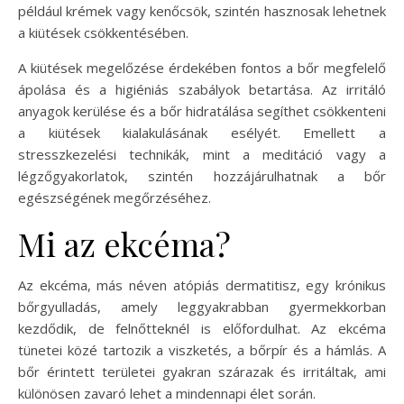
például krémek vagy kenőcsök, szintén hasznosak lehetnek
a kiütések csökkentésében.
A kiütések megelőzése érdekében fontos a bőr megfelelő
ápolása és a higiéniás szabályok betartása. Az irritáló
anyagok kerülése és a bőr hidratálása segíthet csökkenteni
a kiütések kialakulásának esélyét. Emellett a
stresszkezelési technikák, mint a meditáció vagy a
légzőgyakorlatok, szintén hozzájárulhatnak a bőr
egészségének megőrzéséhez.
Mi az ekcéma?
Az ekcéma, más néven atópiás dermatitisz, egy krónikus
bőrgyulladás, amely leggyakrabban gyermekkorban
kezdődik, de felnőtteknél is előfordulhat. Az ekcéma
tünetei közé tartozik a viszketés, a bőrpír és a hámlás. A
bőr érintett területei gyakran szárazak és irritáltak, ami
különösen zavaró lehet a mindennapi élet során.