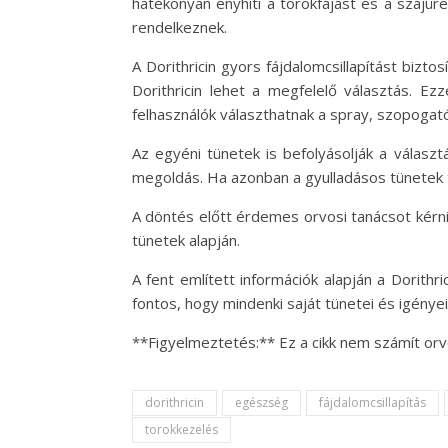
hatékonyan enyhíti a torokfájást és a szájür
rendelkeznek.
A Dorithricin gyors fájdalomcsillapítást bizto
Dorithricin lehet a megfelelő választás. 
felhasználók választhatnak a spray, szopogat
Az egyéni tünetek is befolyásolják a választ
megoldás. Ha azonban a gyulladásos tünetek ta
A döntés előtt érdemes orvosi tanácsot kérn
tünetek alapján.
A fent említett információk alapján a Dorith
fontos, hogy mindenki saját tünetei és igénye
**Figyelmeztetés:** Ez a cikk nem számít orv
dorithricin
egészség
fájdalomcsillapítás
torokkezelés