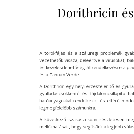
Dorithricin 
A torokfájás és a szájüregi problémák gya
vezethetők vissza, beleértve a vírusokat, ba
és kezelési lehetőség áll rendelkezésre a pia
és a Tantum Verde.
A Dorithricin egy helyi érzéstelenítő és gy
gyulladáscsökkentő és fájdalomcsillapító 
hatóanyagokkal rendelkezik, és eltérő módo
legmegfelelőbb számunkra.
A következő szakaszokban részletesen megv
mellékhatásait, hogy segítsünk a legjobb vála