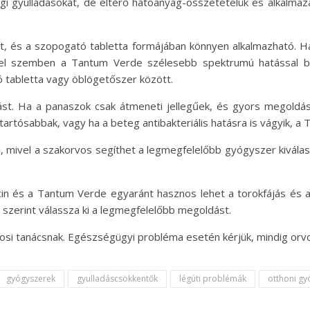
egi gyulladásokat, de eltérő hatóanyag-összetételük és alkalma
sít, és a szopogató tabletta formájában könnyen alkalmazható. Ha 
Ezzel szemben a Tantum Verde szélesebb spektrumú hatással bí
ó tabletta vagy öblögetőszer között.
ást. Ha a panaszok csak átmeneti jellegűek, és gyors megoldásr
rtósabbak, vagy ha a beteg antibakteriális hatásra is vágyik, a 
i, mivel a szakorvos segíthet a legmegfelelőbb gyógyszer kivála
ricin és a Tantum Verde egyaránt hasznos lehet a torokfájás és
i szerint válassza ki a legmegfelelőbb megoldást.
osi tanácsnak. Egészségügyi probléma esetén kérjük, mindig orvo
gyógyszerek
gyulladáscsökkentők
légúti problémák
otthoni g