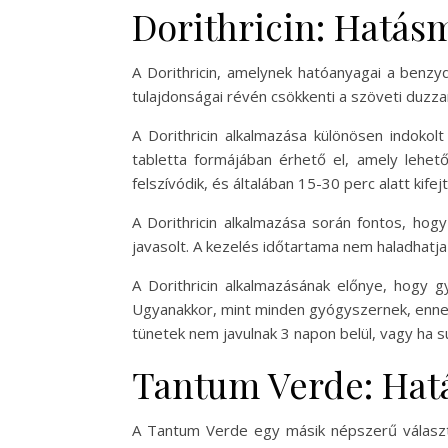
Dorithricin: Hatás
A Dorithricin, amelynek hatóanyagai a benzyd
tulajdonságai révén csökkenti a szöveti duzzana
A Dorithricin alkalmazása különösen indokol
tabletta formájában érhető el, amely lehet
felszívódik, és általában 15-30 perc alatt kifejt
A Dorithricin alkalmazása során fontos, hog
javasolt. A kezelés időtartama nem haladhatj
A Dorithricin alkalmazásának előnye, hogy g
Ugyanakkor, mint minden gyógyszernek, ennek i
tünetek nem javulnak 3 napon belül, vagy ha s
Tantum Verde: Hatá
A Tantum Verde egy másik népszerű választá