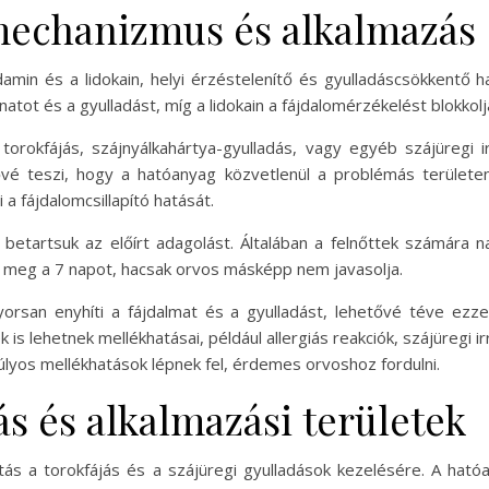
mechanizmus és alkalmazás
amin és a lidokain, helyi érzéstelenítő és gyulladáscsökkentő 
tot és a gyulladást, míg a lidokain a fájdalomérzékelést blokkolja, 
t torokfájás, szájnyálkahártya-gyulladás, vagy egyéb szájüregi 
ővé teszi, hogy a hatóanyag közvetlenül a problémás területe
i a fájdalomcsillapító hatását.
y betartsuk az előírt adagolást. Általában a felnőttek számára 
a meg a 7 napot, hacsak orvos másképp nem javasolja.
yorsan enyhíti a fájdalmat és a gyulladást, lehetővé téve ezze
s lehetnek mellékhatásai, például allergiás reakciók, szájüregi 
úlyos mellékhatások lépnek fel, érdemes orvoshoz fordulni.
s és alkalmazási területek
s a torokfájás és a szájüregi gyulladások kezelésére. A ható