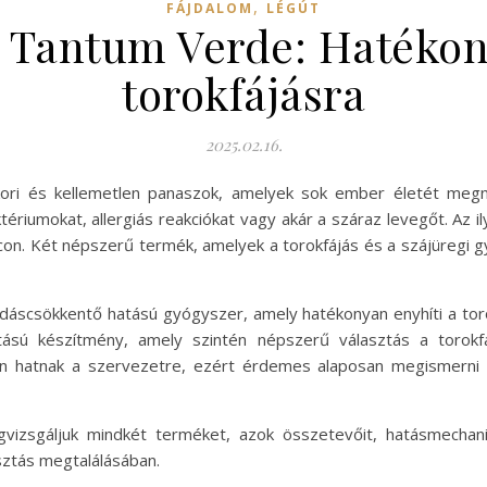
,
FÁJDALOM
LÉGÚT
és Tantum Verde: Hatéko
torokfájásra
2025.02.16.
kori és kellemetlen panaszok, amelyek sok ember életét megne
ktériumokat, allergiás reakciókat vagy akár a száraz levegőt. A
con. Két népszerű termék, amelyek a torokfájás és a szájüregi gy
ulladáscsökkentő hatású gyógyszer, amely hatékonyan enyhíti a t
hatású készítmény, amely szintén népszerű választás a torok
n hatnak a szervezetre, ezért érdemes alaposan megismerni ő
izsgáljuk mindkét terméket, azok összetevőit, hatásmechaniz
sztás megtalálásában.