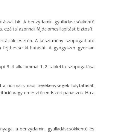
hatással bír. A benzydamin gyulladáscsökkentő
ezáltal azonnali fájdalomcsillapítást biztosít.
irritációk esetén. A készítmény szopogatható
n fejthesse ki hatását. A gyógyszer gyorsan
napi 3-4 alkalommal 1-2 tabletta szopogatása
l a normális napi tevékenységek folytatását.
irritáció vagy emésztőrendszeri panaszok. Ha a
anyaga, a benzydamin, gyulladáscsökkentő és