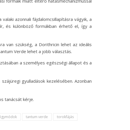
zási formáik miatt eltérő hatásmechanizmussal
valaki azonnali fájdalomcsillapításra vágyik, a
r, és különböző formákban érhető el, így a
a van szükség, a Dorithricin lehet az ideális
Tantum Verde lehet a jobb választás.
sztásában a személyes egészségi állapot és a
 a szájüregi gyulladások kezelésében. Azonban
s tanácsát kérje.
yógymódok
tantum verde
torokfájás