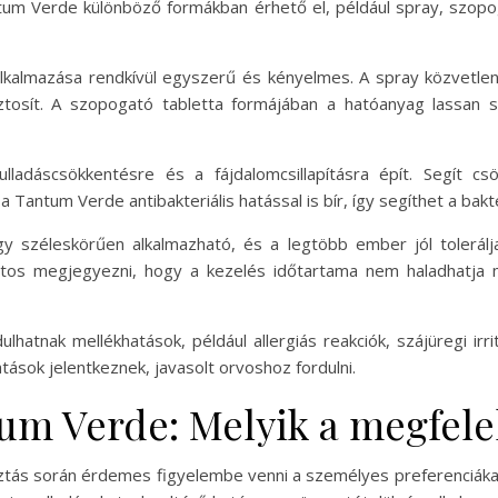
Tantum Verde különböző formákban érhető el, például spray, szop
almazása rendkívül egyszerű és kényelmes. A spray közvetlenül
 biztosít. A szopogató tabletta formájában a hatóanyag lassan s
dáscsökkentésre és a fájdalomcsillapításra épít. Segít csök
 a Tantum Verde antibakteriális hatással is bír, így segíthet a bak
 széleskörűen alkalmazható, és a legtöbb ember jól tolerálja
Fontos megjegyezni, hogy a kezelés időtartama nem haladhat
ulhatnak mellékhatások, például allergiás reakciók, szájüregi i
tások jelentkeznek, javasolt orvoshoz fordulni.
um Verde: Melyik a megfelel
asztás során érdemes figyelembe venni a személyes preferenciáka