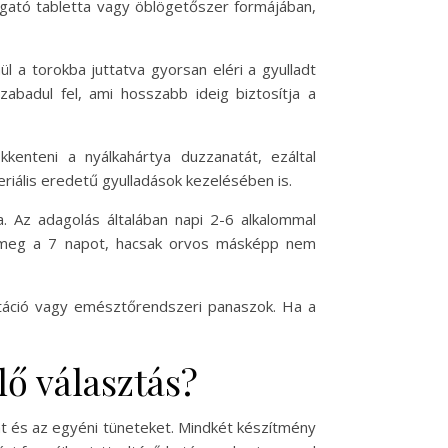
ogató tabletta vagy öblögetőszer formájában,
 a torokba juttatva gyorsan eléri a gyulladt
zabadul fel, ami hosszabb ideig biztosítja a
kenteni a nyálkahártya duzzanatát, ezáltal
teriális eredetű gyulladások kezelésében is.
. Az adagolás általában napi 2-6 alkalommal
ja meg a 7 napot, hacsak orvos másképp nem
rritáció vagy emésztőrendszeri panaszok. Ha a
ő választás?
t és az egyéni tüneteket. Mindkét készítmény