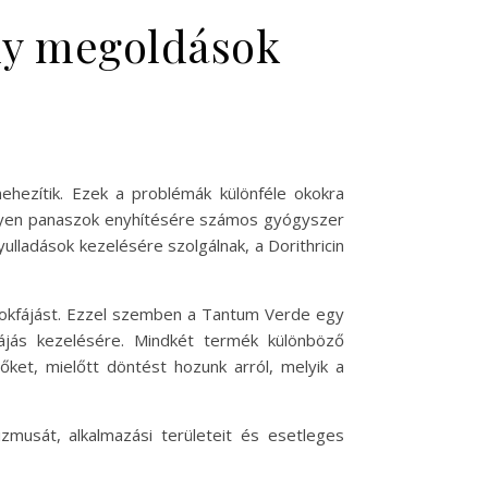
ny megoldások
hezítik. Ezek a problémák különféle okokra
z ilyen panaszok enyhítésére számos gyógyszer
ulladások kezelésére szolgálnak, a Dorithricin
orokfájást. Ezzel szemben a Tantum Verde egy
fájás kezelésére. Mindkét termék különböző
ket, mielőtt döntést hozunk arról, melyik a
musát, alkalmazási területeit és esetleges