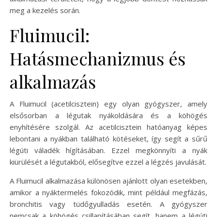
meg a kezelés során.
Fluimucil:
Hatásmechanizmus és
alkalmazás
A Fluimucil (acetilcisztein) egy olyan gyógyszer, amely
elsősorban a légutak nyákoldására és a köhögés
enyhítésére szolgál. Az acetilcisztein hatóanyag képes
lebontani a nyákban található kötéseket, így segít a sűrű
légúti váladék hígításában. Ezzel megkönnyíti a nyák
kiürülését a légutakból, elősegítve ezzel a légzés javulását.
A Fluimucil alkalmazása különösen ajánlott olyan esetekben,
amikor a nyáktermelés fokozódik, mint például megfázás,
bronchitis vagy tüdőgyulladás esetén. A gyógyszer
nemcsak a köhögés csillapításában segít, hanem a légúti