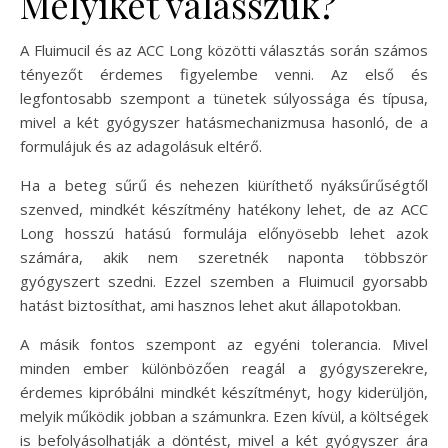
Melyiket válasszuk?
A Fluimucil és az ACC Long közötti választás során számos
tényezőt érdemes figyelembe venni. Az első és
legfontosabb szempont a tünetek súlyossága és típusa,
mivel a két gyógyszer hatásmechanizmusa hasonló, de a
formulájuk és az adagolásuk eltérő.
Ha a beteg sűrű és nehezen kiüríthető nyáksűrűségtől
szenved, mindkét készítmény hatékony lehet, de az ACC
Long hosszú hatású formulája előnyösebb lehet azok
számára, akik nem szeretnék naponta többször
gyógyszert szedni. Ezzel szemben a Fluimucil gyorsabb
hatást biztosíthat, ami hasznos lehet akut állapotokban.
A másik fontos szempont az egyéni tolerancia. Mivel
minden ember különbözően reagál a gyógyszerekre,
érdemes kipróbálni mindkét készítményt, hogy kiderüljön,
melyik működik jobban a számunkra. Ezen kívül, a költségek
is befolyásolhatják a döntést, mivel a két gyógyszer ára