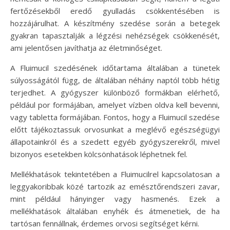
fertőzésekből eredő gyulladás csökkentésében is
hozzájárulhat. A készítmény szedése során a betegek
gyakran tapasztalják a légzési nehézségek csökkenését,
ami jelentősen javíthatja az életminőséget.
A Fluimucil szedésének időtartama általában a tünetek
súlyosságától függ, de általában néhány naptól több hétig
terjedhet. A gyógyszer különböző formákban elérhető,
például por formájában, amelyet vízben oldva kell bevenni,
vagy tabletta formájában. Fontos, hogy a Fluimucil szedése
előtt tájékoztassuk orvosunkat a meglévő egészségügyi
állapotainkról és a szedett egyéb gyógyszerekről, mivel
bizonyos esetekben kölcsönhatások léphetnek fel.
Mellékhatások tekintetében a Fluimucilrel kapcsolatosan a
leggyakoribbak közé tartozik az emésztőrendszeri zavar,
mint például hányinger vagy hasmenés. Ezek a
mellékhatások általában enyhék és átmenetiek, de ha
tartósan fennállnak, érdemes orvosi segítséget kérni.