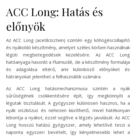
ACC Long: Hatás és
előnyök
Az ACC Long (acetilcisztein) szintén egy köhögéscsillapító
és nyákoldó készítmény, amelyet széles körben használnak
légúti megbetegedések kezelésére. Az ACC Long
hatóanyaga hasonló a Fluimucilé, de a készítmény formulája
és adagolása eltérő, ami különböző előnyöket és
hátrányokat jelenthet a felhasználók számára.
Az ACC Long hatásmechanizmusa szintén a nyák
sűrűségének csökkentésére épít, így megkönnyíti a
légutak tisztulását. A gyógyszer különösen hasznos, ha a
nyák viszkózus és nehezen kiüríthető, mivel hatékonyan
lebontja a nyákot, ezzel segítve a légzés javulását. Az ACC
Long hosszú hatású gyógyszer, amely lehetővé teszi a
naponta egyszeri bevételt, így kényelmesebb lehet a