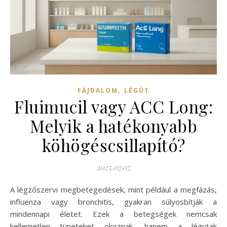
,
FÁJDALOM
LÉGÚT
Fluimucil vagy ACC Long:
Melyik a hatékonyabb
köhögéscsillapító?
2025.07.07.
A légzőszervi megbetegedések, mint például a megfázás,
influenza vagy bronchitis, gyakran súlyosbítják a
mindennapi életet. Ezek a betegségek nemcsak
kellemetlen tüneteket okoznak, hanem a légutak