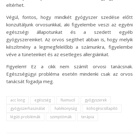
eltérhet.
Végül, fontos, hogy mindkét gyógyszer szedése előtt
konzultáljunk orvosunkkal, aki figyelembe veszi az egyéni
egészségi állapotunkat és a szedett egyéb
gyógyszereinket. Az orvos segíthet abban is, hogy melyik
készítmény a legmegfelelőbb a számunkra, figyelembe
véve a tüneteinket és az esetleges allergiáinkat.
Figyelem! Ez a cikk nem számít orvosi tanácsnak.
Egészségügyi probléma esetén mindenki csak az orvos
tanácsát fogadja meg.
acc long
egészség
fluimucil
gyógyszerek
gyógyszerhasználat
hatékonyság
köhögéscsillapító
légúti problémák
szimptómák
terápia