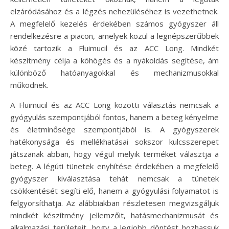
elzáródásához és a légzés nehezüléséhez is vezethetnek.
A megfelelő kezelés érdekében számos gyógyszer áll
rendelkezésre a piacon, amelyek közül a legnépszerűbbek
közé tartozik a Fluimucil és az ACC Long. Mindkét
készítmény célja a köhögés és a nyákoldás segítése, ám
különböző hatóanyagokkal és mechanizmusokkal
működnek.
A Fluimucil és az ACC Long közötti választás nemcsak a
gyógyulás szempontjából fontos, hanem a beteg kényelme
és életminősége szempontjából is. A gyógyszerek
hatékonysága és mellékhatásai sokszor kulcsszerepet
játszanak abban, hogy végül melyik terméket választja a
beteg. A légúti tünetek enyhítése érdekében a megfelelő
gyógyszer kiválasztása tehát nemcsak a tünetek
csökkentését segíti elő, hanem a gyógyulási folyamatot is
felgyorsíthatja. Az alábbiakban részletesen megvizsgáljuk
mindkét készítmény jellemzőit, hatásmechanizmusát és
alkalmazási területeit, hogy a legjobb döntést hozhassuk