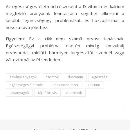
Az egészséges életmód részeként a D-vitamin és kalcium
megfelelő arányának fenntartása segíthet elkerülni a
későbbi egészségügyi problémákat, és hozzájárulhat a
hosszú távú jóléthez.
Figyelem! Ez a cikk nem számít orvosi tanácsnak.
Egészségügyi probléma esetén mindig konzultálj
orvosoddal, mielőtt bármilyen kiegészítőt szednél vagy
változtatnál az étrendeden.
ásványi anyagok
csontok
d-vitamin
egészség
egészséges életmód
immunrendszer
kalcium
tápanyagok
táplálkozás
vitaminok