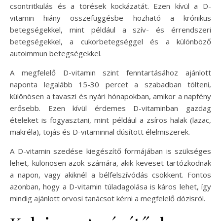
csontritkulás és a törések kockázatát. Ezen kívül a D-
vitamin hiány összefüggésbe hozható a krónikus
betegségekkel, mint például a szív- és érrendszeri
betegségekkel, a cukorbetegséggel és a különböző
autoimmun betegségekkel.
A megfelelő D-vitamin szint fenntartásához ajánlott
naponta legalább 15-30 percet a szabadban tölteni,
különösen a tavaszi és nyári hónapokban, amikor a napfény
erősebb. Ezen kívül érdemes D-vitaminban gazdag
ételeket is fogyasztani, mint például a zsíros halak (lazac,
makréla), tojás és D-vitaminnal dúsított élelmiszerek.
A D-vitamin szedése kiegészítő formájában is szükséges
lehet, különösen azok számára, akik keveset tartózkodnak
a napon, vagy akiknél a bélfelszívódás csökkent. Fontos
azonban, hogy a D-vitamin túladagolása is káros lehet, így
mindig ajánlott orvosi tanácsot kérni a megfelelő dózisról.