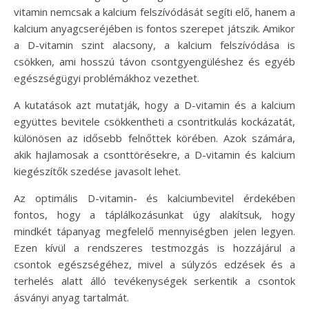
vitamin nemcsak a kalcium felszívódását segíti elő, hanem a
kalcium anyagcseréjében is fontos szerepet játszik. Amikor
a D-vitamin szint alacsony, a kalcium felszívódása is
csökken, ami hosszú távon csontgyengüléshez és egyéb
egészségügyi problémákhoz vezethet.
A kutatások azt mutatják, hogy a D-vitamin és a kalcium
együttes bevitele csökkentheti a csontritkulás kockázatát,
különösen az idősebb felnőttek körében. Azok számára,
akik hajlamosak a csonttörésekre, a D-vitamin és kalcium
kiegészítők szedése javasolt lehet.
Az optimális D-vitamin- és kalciumbevitel érdekében
fontos, hogy a táplálkozásunkat úgy alakítsuk, hogy
mindkét tápanyag megfelelő mennyiségben jelen legyen.
Ezen kívül a rendszeres testmozgás is hozzájárul a
csontok egészségéhez, mivel a súlyzós edzések és a
terhelés alatt álló tevékenységek serkentik a csontok
ásványi anyag tartalmát.