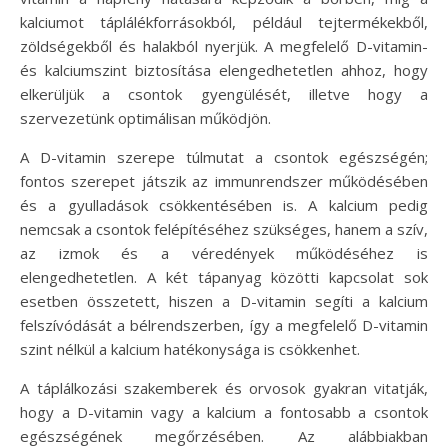
kalciumot táplálékforrásokból, például tejtermékekből,
zöldségekből és halakból nyerjük. A megfelelő D-vitamin-
és kalciumszint biztosítása elengedhetetlen ahhoz, hogy
elkerüljük a csontok gyengülését, illetve hogy a
szervezetünk optimálisan működjön.
A D-vitamin szerepe túlmutat a csontok egészségén;
fontos szerepet játszik az immunrendszer működésében
és a gyulladások csökkentésében is. A kalcium pedig
nemcsak a csontok felépítéséhez szükséges, hanem a szív,
az izmok és a véredények működéséhez is
elengedhetetlen. A két tápanyag közötti kapcsolat sok
esetben összetett, hiszen a D-vitamin segíti a kalcium
felszívódását a bélrendszerben, így a megfelelő D-vitamin
szint nélkül a kalcium hatékonysága is csökkenhet.
A táplálkozási szakemberek és orvosok gyakran vitatják,
hogy a D-vitamin vagy a kalcium a fontosabb a csontok
egészségének megőrzésében. Az alábbiakban