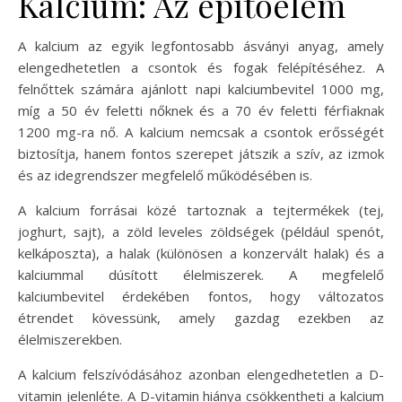
Kalcium: Az építőelem
A kalcium az egyik legfontosabb ásványi anyag, amely
elengedhetetlen a csontok és fogak felépítéséhez. A
felnőttek számára ajánlott napi kalciumbevitel 1000 mg,
míg a 50 év feletti nőknek és a 70 év feletti férfiaknak
1200 mg-ra nő. A kalcium nemcsak a csontok erősségét
biztosítja, hanem fontos szerepet játszik a szív, az izmok
és az idegrendszer megfelelő működésében is.
A kalcium forrásai közé tartoznak a tejtermékek (tej,
joghurt, sajt), a zöld leveles zöldségek (például spenót,
kelkáposzta), a halak (különösen a konzervált halak) és a
kalciummal dúsított élelmiszerek. A megfelelő
kalciumbevitel érdekében fontos, hogy változatos
étrendet kövessünk, amely gazdag ezekben az
élelmiszerekben.
A kalcium felszívódásához azonban elengedhetetlen a D-
vitamin jelenléte. A D-vitamin hiánya csökkentheti a kalcium