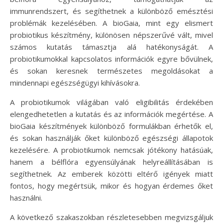
immunrendszert, és segíthetnek a különböző emésztési
problémák kezelésében. A bioGaia, mint egy elismert
probiotikus készítmény, különösen népszerűvé vált, mivel
számos kutatás támasztja alá hatékonyságát. A
probiotikumokkal kapcsolatos információk egyre bővülnek,
és sokan keresnek természetes megoldásokat a
mindennapi egészségügyi kihívásokra.
A probiotikumok világában való eligibilitás érdekében
elengedhetetlen a kutatás és az információk megértése. A
bioGaia készítmények különböző formulákban érhetők el,
és sokan használják őket különböző egészségi állapotok
kezelésére. A probiotikumok nemcsak jótékony hatásúak,
hanem a bélflóra egyensúlyának helyreállításában is
segíthetnek. Az emberek közötti eltérő igények miatt
fontos, hogy megértsük, mikor és hogyan érdemes őket
használni.
A következő szakaszokban részletesebben megvizsgáljuk