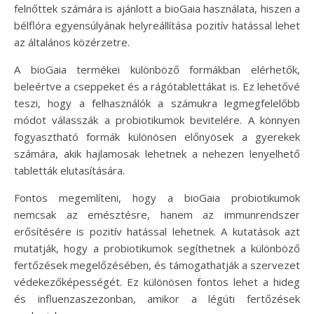
felnőttek számára is ajánlott a bioGaia használata, hiszen a
bélflóra egyensúlyának helyreállítása pozitív hatással lehet
az általános közérzetre.
A bioGaia termékei különböző formákban elérhetők,
beleértve a cseppeket és a rágótablettákat is. Ez lehetővé
teszi, hogy a felhasználók a számukra legmegfelelőbb
módot válasszák a probiotikumok bevitelére. A könnyen
fogyasztható formák különösen előnyösek a gyerekek
számára, akik hajlamosak lehetnek a nehezen lenyelhető
tabletták elutasítására.
Fontos megemlíteni, hogy a bioGaia probiotikumok
nemcsak az emésztésre, hanem az immunrendszer
erősítésére is pozitív hatással lehetnek. A kutatások azt
mutatják, hogy a probiotikumok segíthetnek a különböző
fertőzések megelőzésében, és támogathatják a szervezet
védekezőképességét. Ez különösen fontos lehet a hideg
és influenzaszezonban, amikor a légúti fertőzések