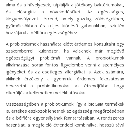
alma és a hüvelyesek, táplálják a jótékony baktériumokat,
és elősegítik a növekedésüket. Az egészséges,
kiegyensúlyozott étrend, amely gazdag zöldségekben,
gyümölcsökben és teljes kiőrlésű gabonákban, szintén
hozzájárul a bélflóra egészségéhez.
A probiotikumok használata előtt érdemes konzultálni egy
szakemberrel, különösen, ha valakinek már meglévő
egészségügyi problémái vannak. A probiotikumok
alkalmazása során fontos figyelembe venni a személyes
igényeket és az esetleges allergiákat is. Azok számára,
akiknek érzékeny a gyomruk, érdemes fokozatosan
bevezetni a probiotikumokat az étrendjükbe, hogy
elkerüljék a kellemetlen mellékhatásokat.
Összességében a probiotikumok, így a bioGaia termékek
is, értékes eszközök lehetnek az egészség megőrzésében
és a bélflóra egyensúlyának fenntartásában. A rendszeres
használat, a megfelelő étrenddel kombinálva, hosszú távú