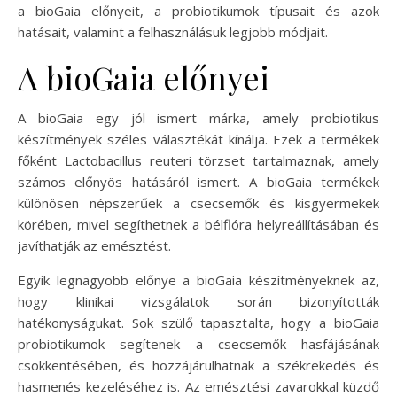
a bioGaia előnyeit, a probiotikumok típusait és azok
hatásait, valamint a felhasználásuk legjobb módjait.
A bioGaia előnyei
A bioGaia egy jól ismert márka, amely probiotikus
készítmények széles választékát kínálja. Ezek a termékek
főként Lactobacillus reuteri törzset tartalmaznak, amely
számos előnyös hatásáról ismert. A bioGaia termékek
különösen népszerűek a csecsemők és kisgyermekek
körében, mivel segíthetnek a bélflóra helyreállításában és
javíthatják az emésztést.
Egyik legnagyobb előnye a bioGaia készítményeknek az,
hogy klinikai vizsgálatok során bizonyították
hatékonyságukat. Sok szülő tapasztalta, hogy a bioGaia
probiotikumok segítenek a csecsemők hasfájásának
csökkentésében, és hozzájárulhatnak a székrekedés és
hasmenés kezeléséhez is. Az emésztési zavarokkal küzdő