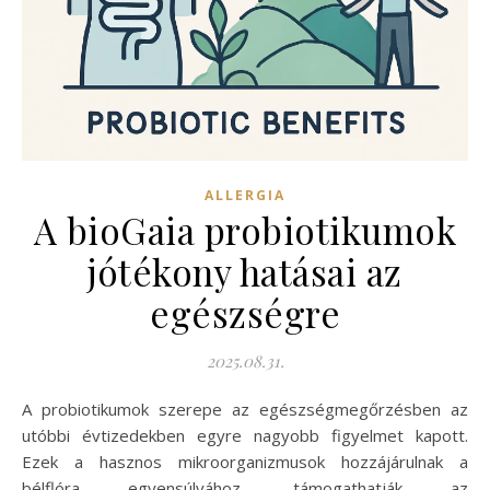
ALLERGIA
A bioGaia probiotikumok
jótékony hatásai az
egészségre
2025.08.31.
A probiotikumok szerepe az egészségmegőrzésben az
utóbbi évtizedekben egyre nagyobb figyelmet kapott.
Ezek a hasznos mikroorganizmusok hozzájárulnak a
bélflóra egyensúlyához, támogathatják az