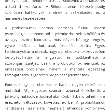
befolyásolják a bélperisztaltikát, csökkentik a puffadást és
a hasi diszkomfortot. A Bifidobacterium törzsek pedig
különösen hatékonyak lehetnek a székrekedés és a
hasmenés kezelésében.
A probiotikumok hatásai nemcsak fizikai, hanem
pszichológiai szempontból is jelentkezhetnek. A bélflóra és
az agy közötti kapcsolat, más néven bél-agy tengely,
egyre inkább a kutatások fókuszába került. Egyes
tanulmányok arra utalnak, hogy a probiotikumok kedvezően
befolyásolhatják a hangulatot és csökkenthetik a
szorongás szintjét. Ezért a probiotikumok nemcsak az
emésztési problémák, hanem a mentális egészség
támogatására is ígéretes megoldást jelenthetnek.
Fontos, hogy a probiotikumok hatása egyéni eltéréseket
mutathat. Míg egyesek számára azonnal észlelhetők a
jótékony hatások, másoknál akár több hétbe is telhet, mire
érezhető változások következnek be. A probiotikumok
rendszeres használata, megfelelő étrenddel kombinálva,