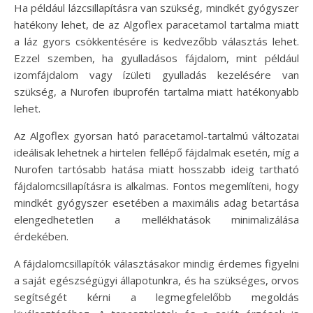
Ha például lázcsillapításra van szükség, mindkét gyógyszer
hatékony lehet, de az Algoflex paracetamol tartalma miatt
a láz gyors csökkentésére is kedvezőbb választás lehet.
Ezzel szemben, ha gyulladásos fájdalom, mint például
izomfájdalom vagy ízületi gyulladás kezelésére van
szükség, a Nurofen ibuprofén tartalma miatt hatékonyabb
lehet.
Az Algoflex gyorsan ható paracetamol-tartalmú változatai
ideálisak lehetnek a hirtelen fellépő fájdalmak esetén, míg a
Nurofen tartósabb hatása miatt hosszabb ideig tartható
fájdalomcsillapításra is alkalmas. Fontos megemlíteni, hogy
mindkét gyógyszer esetében a maximális adag betartása
elengedhetetlen a mellékhatások minimalizálása
érdekében.
A fájdalomcsillapítók választásakor mindig érdemes figyelni
a saját egészségügyi állapotunkra, és ha szükséges, orvos
segítségét kérni a legmegfelelőbb megoldás