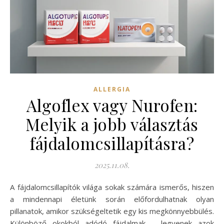
ALLERGIA
Algoflex vagy Nurofen:
Melyik a jobb választás
fájdalomcsillapításra?
2025.11.08.
A fájdalomcsillapítók világa sokak számára ismerős, hiszen
a mindennapi életünk során előfordulhatnak olyan
pillanatok, amikor szükségeltetik egy kis megkönnyebbülés.
Különböző okokból adódó fájdalmak – legyenek azok