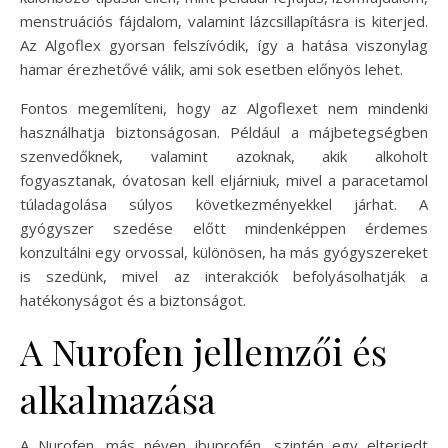
menstruációs fájdalom, valamint lázcsillapításra is kiterjed.
Az Algoflex gyorsan felszívódik, így a hatása viszonylag
hamar érezhetővé válik, ami sok esetben előnyös lehet.
Fontos megemlíteni, hogy az Algoflexet nem mindenki
használhatja biztonságosan. Például a májbetegségben
szenvedőknek, valamint azoknak, akik alkoholt
fogyasztanak, óvatosan kell eljárniuk, mivel a paracetamol
túladagolása súlyos következményekkel járhat. A
gyógyszer szedése előtt mindenképpen érdemes
konzultálni egy orvossal, különösen, ha más gyógyszereket
is szedünk, mivel az interakciók befolyásolhatják a
hatékonyságot és a biztonságot.
A Nurofen jellemzői és
alkalmazása
A Nurofen, más néven ibuprofén, szintén egy elterjedt