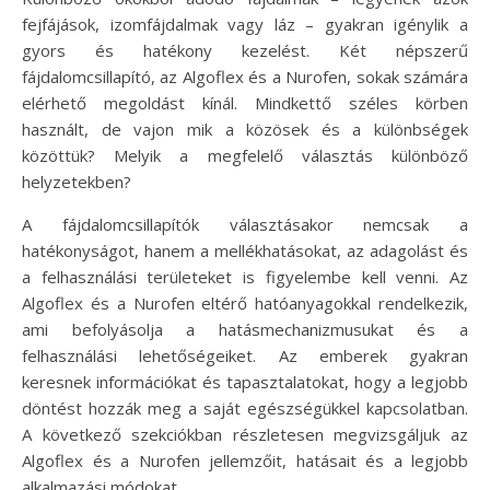
fejfájások, izomfájdalmak vagy láz – gyakran igénylik a
gyors és hatékony kezelést. Két népszerű
fájdalomcsillapító, az Algoflex és a Nurofen, sokak számára
elérhető megoldást kínál. Mindkettő széles körben
használt, de vajon mik a közösek és a különbségek
közöttük? Melyik a megfelelő választás különböző
helyzetekben?
A fájdalomcsillapítók választásakor nemcsak a
hatékonyságot, hanem a mellékhatásokat, az adagolást és
a felhasználási területeket is figyelembe kell venni. Az
Algoflex és a Nurofen eltérő hatóanyagokkal rendelkezik,
ami befolyásolja a hatásmechanizmusukat és a
felhasználási lehetőségeiket. Az emberek gyakran
keresnek információkat és tapasztalatokat, hogy a legjobb
döntést hozzák meg a saját egészségükkel kapcsolatban.
A következő szekciókban részletesen megvizsgáljuk az
Algoflex és a Nurofen jellemzőit, hatásait és a legjobb
alkalmazási módokat.