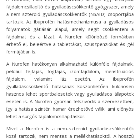
fájdalomcsillapító és gyulladáscsökkentő gyógyszer, amely
a nem-szteroid gyulladáscsökkentők (NSAID) csoportjába
tartozik. Az ibuprofén hatásmechanizmusa a gyulladásos
folyamatok gátlásán alapul, amely segít csökkenteni a
fájdalmat és a lázat. A Nurofen különböző formákban
érhető el, beleértve a tablettákat, szuszpenziókat és gél
formájában is.
A Nurofen hatékonyan alkalmazható különféle fájdalmak,
például fejfájás, fogfájás, izomfájdalom, menstruációs
fájdalom, valamint láz esetén. Az ibuprofén
gyulladáscsökkentő hatásának köszönhetően különösen
hasznos lehet sportbalesetek vagy gyulladásos állapotok
esetén is. A Nurofen gyorsan felszívódik a szervezetben,
így a hatása szintén hamar érezhetővé válik, ami előnyös
lehet a sürgős fájdalomcsillapításkor.
Mivel a Nurofen is a nem-szteroid gyulladáscsökkentők
közé tartozik, nem mentes a mellékhatásoktól. A hosszú