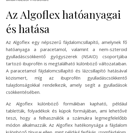
Az Algoflex hatóanyagai
és hatása
Az Algoflex egy népszerű fájdalomcsillapító, amelynek fő
hatóanyaga a paracetamol, valamint a nem-szteroid
gyulladáscsökkentő gyógyszerek (NSAID) csoportjába
tartozó ibuprofén is megtalálható különböző változataiban.
A paracetamol fájdalomcsillapító és lázcsillapító hatásával
közismert, míg az ibuprofén gyulladáscsökkentő
tulajdonságokkal rendelkezik, amely segít a gyulladások
csökkentésében.
Az Algoflex különböző formákban kapható, például
tabletták, folyadékok és kúpok formájában, ami lehetővé
teszi, hogy a felhasználók a számukra legmegfelelőbb
módon alkalmazzák. Az Algoflex hatékonysága a fájdalom
különböző típusai ellen, mint például fejfájás, izomfájdalom,