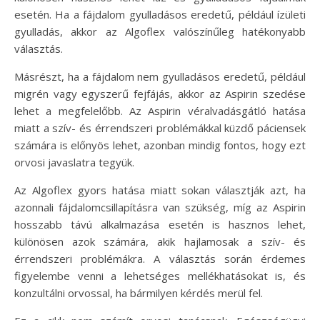
esetén. Ha a fájdalom gyulladásos eredetű, például ízületi
gyulladás, akkor az Algoflex valószínűleg hatékonyabb
választás.
Másrészt, ha a fájdalom nem gyulladásos eredetű, például
migrén vagy egyszerű fejfájás, akkor az Aspirin szedése
lehet a megfelelőbb. Az Aspirin véralvadásgátló hatása
miatt a szív- és érrendszeri problémákkal küzdő páciensek
számára is előnyös lehet, azonban mindig fontos, hogy ezt
orvosi javaslatra tegyük.
Az Algoflex gyors hatása miatt sokan választják azt, ha
azonnali fájdalomcsillapításra van szükség, míg az Aspirin
hosszabb távú alkalmazása esetén is hasznos lehet,
különösen azok számára, akik hajlamosak a szív- és
érrendszeri problémákra. A választás során érdemes
figyelembe venni a lehetséges mellékhatásokat is, és
konzultálni orvossal, ha bármilyen kérdés merül fel.