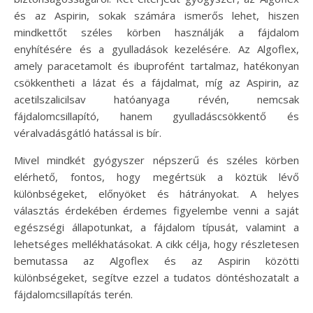
és az Aspirin, sokak számára ismerős lehet, hiszen
mindkettőt széles körben használják a fájdalom
enyhítésére és a gyulladások kezelésére. Az Algoflex,
amely paracetamolt és ibuprofént tartalmaz, hatékonyan
csökkentheti a lázat és a fájdalmat, míg az Aspirin, az
acetilszalicilsav hatóanyaga révén, nemcsak
fájdalomcsillapító, hanem gyulladáscsökkentő és
véralvadásgátló hatással is bír.
Mivel mindkét gyógyszer népszerű és széles körben
elérhető, fontos, hogy megértsük a köztük lévő
különbségeket, előnyöket és hátrányokat. A helyes
választás érdekében érdemes figyelembe venni a saját
egészségi állapotunkat, a fájdalom típusát, valamint a
lehetséges mellékhatásokat. A cikk célja, hogy részletesen
bemutassa az Algoflex és az Aspirin közötti
különbségeket, segítve ezzel a tudatos döntéshozatalt a
fájdalomcsillapítás terén.