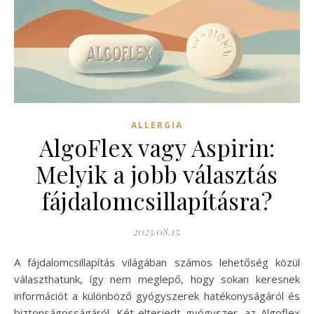
ALLERGIA
AlgoFlex vagy Aspirin:
Melyik a jobb választás
fájdalomcsillapításra?
2025.08.15.
A fájdalomcsillapítás világában számos lehetőség közül
választhatunk, így nem meglepő, hogy sokan keresnek
információt a különböző gyógyszerek hatékonyságáról és
biztonságosságáról. Két elterjedt gyógyszer, az Algoflex