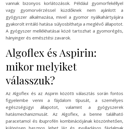
vannak bizonyos korlátozások. Például gyomorfekéllyel
vagy gyomorvérzéssel küzdőknek nem ajánlott a
gyógyszer alkalmazása, mivel a gyomor nyálkahártyájára
gyakorolt irritáló hatása súlyosbíthatja a meglévő állapotot.
A gyógyszer mellékhatásai közé tartozhat a gyomorégés,
hányinger és emésztési zavarok.
Algoflex és Aspirin:
mikor melyiket
válasszuk?
Az Algoflex és az Aspirin közötti választás során fontos
figyelembe venni a fájdalom típusát, a személyes
egészségügyi állapotot, valamint a gyógyszerek
hatásmechanizmusát. Az Algoflex, a benne található
paracetamol és ibuprofén kombinációjának köszönhetően,
különösen hasznos lehet láz és gyulladásos fájdalmak