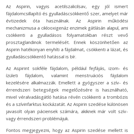
Az Aspirin, vagyis acetilszalicilsav, egy jól ismert
fájdalomcsillapító és gyulladáscsökkentő szer, amelyet már
évtizedek óta használnak. Az Aspirin működési
mechanizmusa a ciklooxigenáz enzimek gátlásán alapul, ami
csökkenti a gyulladásos folyamatokban részt vevő
prosztaglandinok termelését. Ennek köszönhetően az
Aspirin hatékonyan enyhíti a fájdalmat, csökkenti a lázat, és
gyulladáscsökkentő hatással is bír.
Az Aspirint sokféle fájdalom, például fejfájás, izom- és
ízületi fájdalom, valamint menstruációs fájdalom
kezelésére alkalmazzák. Emellett a gyógyszer a szív- és
érrendszeri betegségek megelőzésére is használható,
mivel véralvadásgátló hatása révén csökkenti a trombózis
és a szívinfarktus kockázatát. Az Aspirin szedése különösen
javasolt olyan páciensek számára, akiknek már volt szív-
vagy érrendszeri problémájuk.
Fontos megjegyezni, hogy az Aspirin szedése mellett is