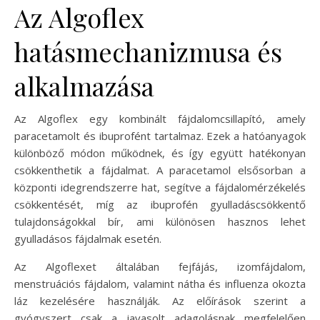
Az Algoflex
hatásmechanizmusa és
alkalmazása
Az Algoflex egy kombinált fájdalomcsillapító, amely
paracetamolt és ibuprofént tartalmaz. Ezek a hatóanyagok
különböző módon működnek, és így együtt hatékonyan
csökkenthetik a fájdalmat. A paracetamol elsősorban a
központi idegrendszerre hat, segítve a fájdalomérzékelés
csökkentését, míg az ibuprofén gyulladáscsökkentő
tulajdonságokkal bír, ami különösen hasznos lehet
gyulladásos fájdalmak esetén.
Az Algoflexet általában fejfájás, izomfájdalom,
menstruációs fájdalom, valamint nátha és influenza okozta
láz kezelésére használják. Az előírások szerint a
gyógyszert csak a javasolt adagolásnak megfelelően