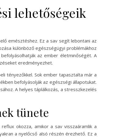
si lehetőségeik
lő emésztéshez. Ez a sav segít lebontani az
adozása különböző egészségügyi problémákhoz
 befolyásolhatják az ember életminőségét. A
érzéseket eredményezhet.
eli tényezőkkel. Sok ember tapasztalta már a
kben befolyásolják az egészségi állapotukat.
ához. A helyes táplálkozás, a stresszkezelés
nek tünete
eflux okozza, amikor a sav visszaáramlik a
gyakran a nyelőcső alsó részén érezhető. Ez a