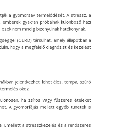
atják a gyomorsav termelődését. A stressz, a
z emberek gyakran próbálnak különböző házi
 ezek nem mindig bizonyulnak hatékonynak.
séggel (GERD) társulhat, amely állapotban a
lni, hogy a megfelelő diagnózist és kezelést
ákban jelentkezhet: lehet éles, tompa, szúró
vtermelés okoz.
különösen, ha zsíros vagy fűszeres ételeket
het. A gyomorfájás mellett egyéb tünetek is
e. Emellett a stresszkezelés és a rendszeres