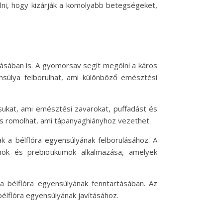
lni, hogy kizárják a komolyabb betegségeket,
ásában is. A gyomorsav segít megölni a káros
nsúlya felborulhat, ami különböző emésztési
sukat, ami emésztési zavarokat, puffadást és
is romolhat, ami tápanyaghiányhoz vezethet.
k a bélflóra egyensúlyának felborulásához. A
mok és prebiotikumok alkalmazása, amelyek
a bélflóra egyensúlyának fenntartásában. Az
élflóra egyensúlyának javításához.