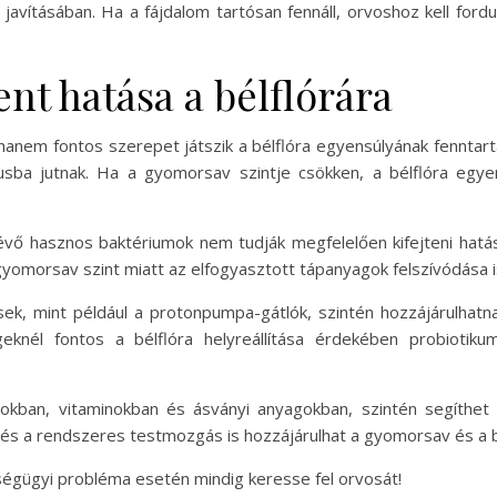
vításában. Ha a fájdalom tartósan fennáll, orvoshoz kell fordu
nt hatása a bélflórára
anem fontos szerepet játszik a bélflóra egyensúlyának fenntart
sba jutnak. Ha a gyomorsav szintje csökken, a bélflóra egye
vő hasznos baktériumok nem tudják megfelelően kifejteni hatá
gyomorsav szint miatt az elfogyasztott tápanyagok felszívódása 
k, mint például a protonpumpa-gátlók, szintén hozzájárulhatna
eknél fontos a bélflóra helyreállítása érdekében probiotiku
okban, vitaminokban és ásványi anyagokban, szintén segíthet 
és a rendszeres testmozgás is hozzájárulhat a gyomorsav és a b
ségügyi probléma esetén mindig keresse fel orvosát!