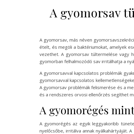
A gyomorsav tü
A gyomorsav, más néven gyomorsavszekréció,
ételt, és megöli a baktériumokat, amelyek 
vezethet. A gyomorsav túltermelése vagy hi
gyomorban felhalmozódó sav irritálhatja a n
A gyomorsavval kapcsolatos problémák gyakra
gyomorsavval kapcsolatos kellemetlenségeket
A gyomorsav problémák felismerése és a megf
és a rendszeres orvosi ellenőrzés segíthet 
A gyomorégés mint
A gyomorégés az egyik leggyakoribb tünete
nyelőcsőbe, irritálva annak nyálkahártyáját.