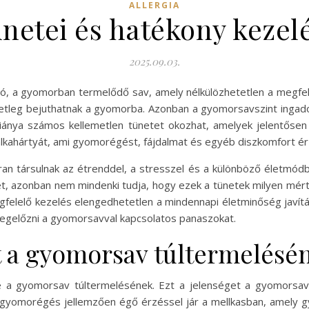
ALLERGIA
netei és hatékony kezelé
2025.09.03.
 a gyomorban termelődő sav, amely nélkülözhetetlen a megfele
esetleg bejuthatnak a gyomorba. Azonban a gyomorsavszint ing
ánya számos kellemetlen tünetet okozhat, amelyek jelentősen
yálkahártyát, ami gyomorégést, fájdalmat és egyéb diszkomfort 
n társulnak az étrenddel, a stresszel és a különböző életmódb
, azonban nem mindenki tudja, hogy ezek a tünetek milyen mérté
elelő kezelés elengedhetetlen a mindennapi életminőség javítás
megelőzni a gyomorsavval kapcsolatos panaszokat.
 a gyomorsav túltermelésé
 a gyomorsav túltermelésének. Ezt a jelenséget a gyomorsav r
 A gyomorégés jellemzően égő érzéssel jár a mellkasban, amely 