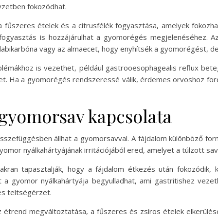
lyzetben fokozódhat.
 a fűszeres ételek és a citrusfélék fogyasztása, amelyek fokozh
olfogyasztás is hozzájárulhat a gyomorégés megjelenéséhez. A
dabikarbóna vagy az almaecet, hogy enyhítsék a gyomorégést, de
mákhoz is vezethet, például gastrooesophagealis reflux beteg
vet. Ha a gyomorégés rendszeressé válik, érdemes orvoshoz fordu
 gyomorsav kapcsolata
összefüggésben állhat a gyomorsavval. A fájdalom különböző form
gyomor nyálkahártyájának irritációjából ered, amelyet a túlzott sa
kran tapasztalják, hogy a fájdalom étkezés után fokozódik, 
 a gyomor nyálkahártyája begyulladhat, ami gastritishez vezet
és teltségérzet.
étrend megváltoztatása, a fűszeres és zsíros ételek elkerülés