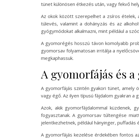
tünet különösen étkezés után, vagy fekvő he
Az okok között szerepelhet a zsíros ételek,
túlevés, valamint a dohányzás és az alkoh
gyógymódokat alkalmazni, mint például a szó
A gyomorégés hosszú távon komolyabb problé
gyomorsav folyamatosan irritálja a nyelőcsö
megkaphassuk.
A gyomorfájás és a
A gyomorfájás szintén gyakori tünet, amely 
vagy égő. Az ilyen típusú fájdalom gyakran a 
Azok, akik gyomorfájdalommal küzdenek, gya
fogyasztanak. A gyomorsav túltengése miatt
jelentkezhetnek, például hányinger, puffadás 
A gyomorfájás kezelése érdekében fontos az 