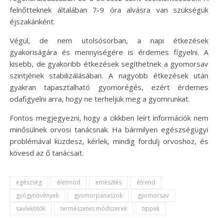
felnőtteknek általában 7-9 óra alvásra van szükségük
éjszakánként.
Végül, de nem utolsósorban, a napi étkezések
gyakoriságára és mennyiségére is érdemes figyelni. A
kisebb, de gyakoribb étkezések segíthetnek a gyomorsav
szintjének stabilizálásában. A nagyobb étkezések után
gyakran tapasztalható gyomorégés, ezért érdemes
odafigyelni arra, hogy ne terheljük meg a gyomrunkat.
Fontos megjegyezni, hogy a cikkben leírt információk nem
minősülnek orvosi tanácsnak. Ha bármilyen egészségügyi
problémával küzdesz, kérlek, mindig fordulj orvoshoz, és
kövesd az ő tanácsait.
egészség
életmód
emésztés
étrend
gyógynövények
gyomorpanaszok
gyomorsav
savlekötők
természetes módszerek
tippek