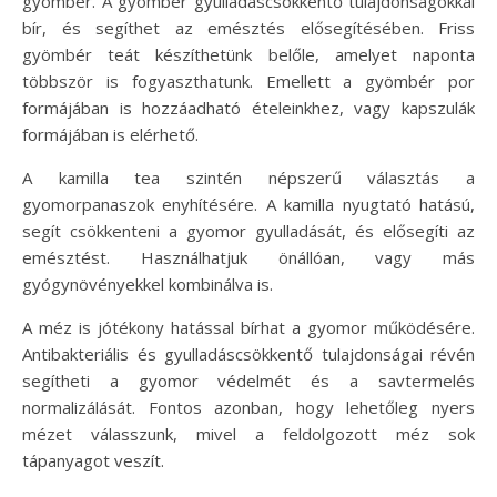
gyömbér. A gyömbér gyulladáscsökkentő tulajdonságokkal
bír, és segíthet az emésztés elősegítésében. Friss
gyömbér teát készíthetünk belőle, amelyet naponta
többször is fogyaszthatunk. Emellett a gyömbér por
formájában is hozzáadható ételeinkhez, vagy kapszulák
formájában is elérhető.
A kamilla tea szintén népszerű választás a
gyomorpanaszok enyhítésére. A kamilla nyugtató hatású,
segít csökkenteni a gyomor gyulladását, és elősegíti az
emésztést. Használhatjuk önállóan, vagy más
gyógynövényekkel kombinálva is.
A méz is jótékony hatással bírhat a gyomor működésére.
Antibakteriális és gyulladáscsökkentő tulajdonságai révén
segítheti a gyomor védelmét és a savtermelés
normalizálását. Fontos azonban, hogy lehetőleg nyers
mézet válasszunk, mivel a feldolgozott méz sok
tápanyagot veszít.