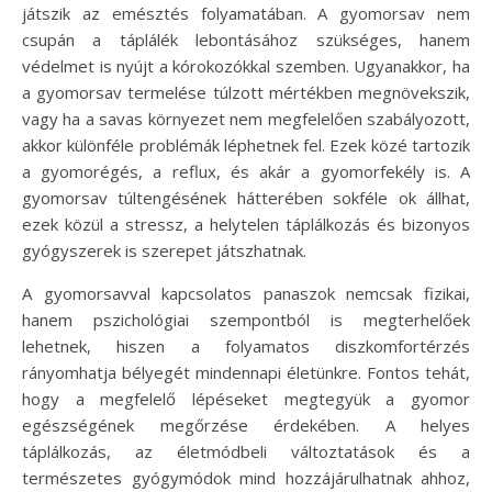
játszik az emésztés folyamatában. A gyomorsav nem
csupán a táplálék lebontásához szükséges, hanem
védelmet is nyújt a kórokozókkal szemben. Ugyanakkor, ha
a gyomorsav termelése túlzott mértékben megnövekszik,
vagy ha a savas környezet nem megfelelően szabályozott,
akkor különféle problémák léphetnek fel. Ezek közé tartozik
a gyomorégés, a reflux, és akár a gyomorfekély is. A
gyomorsav túltengésének hátterében sokféle ok állhat,
ezek közül a stressz, a helytelen táplálkozás és bizonyos
gyógyszerek is szerepet játszhatnak.
A gyomorsavval kapcsolatos panaszok nemcsak fizikai,
hanem pszichológiai szempontból is megterhelőek
lehetnek, hiszen a folyamatos diszkomfortérzés
rányomhatja bélyegét mindennapi életünkre. Fontos tehát,
hogy a megfelelő lépéseket megtegyük a gyomor
egészségének megőrzése érdekében. A helyes
táplálkozás, az életmódbeli változtatások és a
természetes gyógymódok mind hozzájárulhatnak ahhoz,