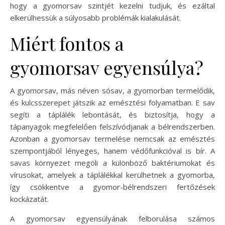
hogy a gyomorsav szintjét kezelni tudjuk, és ezáltal
elkerülhessük a súlyosabb problémák kialakulását.
Miért fontos a
gyomorsav egyensúlya?
A gyomorsav, más néven sósav, a gyomorban termelődik,
és kulcsszerepet játszik az emésztési folyamatban. E sav
segíti a táplálék lebontását, és biztosítja, hogy a
tápanyagok megfelelően felszívódjanak a bélrendszerben.
Azonban a gyomorsav termelése nemcsak az emésztés
szempontjából lényeges, hanem védőfunkcióval is bír. A
savas környezet megöli a különböző baktériumokat és
vírusokat, amelyek a táplálékkal kerülhetnek a gyomorba,
így csökkentve a gyomor-bélrendszeri fertőzések
kockázatát.
A gyomorsav egyensúlyának felborulása számos