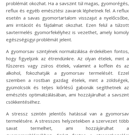
problémát okozhat. Ha a savszint túl magas, gyomorégés,
reflux és egyéb emésztési zavarok léphetnek fel. A reflux
esetén a savas gyomortartalom visszajut a nyelőcsőbe,
ami irritációt és fájdalmat okozhat. Ezen felül a túlzott
savtermelés gyomorfekélyhez is vezethet, amely komoly
egészségügyi problémát jelent.
A gyomorsav szintjének normalizálása érdekében fontos,
hogy figyeljünk az étrendünkre. Az olyan ételek, mint a
fűszeres vagy zsíros ételek, valamint a koffein és az
alkohol, fokozhatják a gyomorsav termelését. Ezzel
szemben a rostban gazdag ételek, mint a zöldségek,
gyümölcsök és teljes kiőrlésű gabonák segíthetnek az
emésztés optimalizálásában, ami hozzájárulhat a savszint
csökkentéséhez.
A stressz szintén jelentős hatással van a gyomorsav
termelésére. A stresszes helyzetekben a szervezet több
savat termelhet, ami hozzájárulhat a