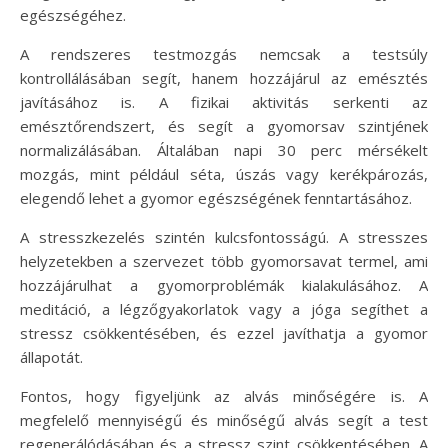
egészségéhez.
A rendszeres testmozgás nemcsak a testsúly
kontrollálásában segít, hanem hozzájárul az emésztés
javításához is. A fizikai aktivitás serkenti az
emésztőrendszert, és segít a gyomorsav szintjének
normalizálásában. Általában napi 30 perc mérsékelt
mozgás, mint például séta, úszás vagy kerékpározás,
elegendő lehet a gyomor egészségének fenntartásához.
A stresszkezelés szintén kulcsfontosságú. A stresszes
helyzetekben a szervezet több gyomorsavat termel, ami
hozzájárulhat a gyomorproblémák kialakulásához. A
meditáció, a légzőgyakorlatok vagy a jóga segíthet a
stressz csökkentésében, és ezzel javíthatja a gyomor
állapotát.
Fontos, hogy figyeljünk az alvás minőségére is. A
megfelelő mennyiségű és minőségű alvás segít a test
regenerálódásában és a stressz szint csökkentésében. A