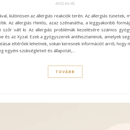
2025.10.16.
al, különösen az allergiás reakciók terén. Az allergiás tünetek, m
. Az allergiás rhinitis, azaz szénanátha, a leggyakoribb formáj
ati szőr vált ki. Az allergiás problémák kezelésére számos gyó
ine és az Xyzal. Ezek a gyógyszerek antihisztaminok, amelyek segí
sai eltérőek lehetnek, sokan keresnek információt arról, hogy 
eg egyéni szükségleteit és állapotát,…
TOVÁBB