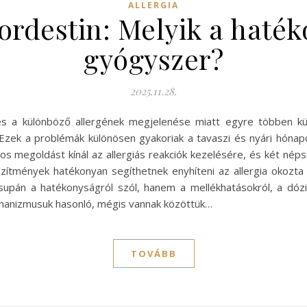
ALLERGIA
Lordestin: Melyik a haték
gyógyszer?
2025.11.28.
és a különböző allergének megjelenése miatt egyre többen küz
Ezek a problémák különösen gyakoriak a tavaszi és nyári hónap
s megoldást kínál az allergiás reakciók kezelésére, és két népsz
zítmények hatékonyan segíthetnek enyhíteni az allergia okozta
pán a hatékonyságról szól, hanem a mellékhatásokról, a dózis
chanizmusuk hasonló, mégis vannak közöttük…
TOVÁBB