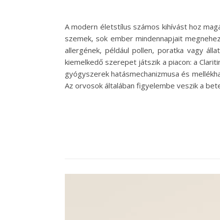
A modern életstílus számos kihívást hoz magáv
szemek, sok ember mindennapjait megnehezítik
allergének, például pollen, poratka vagy áll
kiemelkedő szerepet játszik a piacon: a Clarit
gyógyszerek hatásmechanizmusa és mellékhatá
Az orvosok általában figyelembe veszik a bet