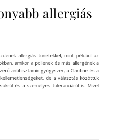
onyabb allergiás
denek allergiás tünetekkel, mint például az
okban, amikor a pollenek és más allergének a
erű antihisztamin gyógyszer, a Claritine és a
 kellemetlenségeket, de a választás közöttük
okról és a személyes toleranciáról is. Mivel