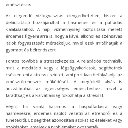
emésztésre.
Az elegendő vízfogyasztás elengedhetetlen, hiszen a
dehidratáció hozzájárulhat a hasmenés és a puffadás
kialakulásához. A napi vízmennyiség biztosítása mellett
érdemes figyelni arra is, hogy a kávé, alkohol és szénsavas
italok fogyasztását mérsékeljük, mivel ezek irritálhatják a
gyomrot és bélrendszert.
Fontos továbbá a stresszkezelés. A relaxációs technikák,
mint a meditáció vagy a légzőgyakorlatok, segíthetnek
csökkenteni a stressz szintet, ami pozitívan befolyásolja az
emésztőrendszer működését. A megfelelő alvás is
hozzájárulhat az egészséges emésztéshez, mivel a
fáradtság és a kialvatlanság fokozhatja a stresszt.
Végül, ha valaki hajlamos a haspuffadásra vagy
hasmenésre, érdemes naplót vezetni az étrendről és a
tünetekről. Ez segíthet azonosítani azokat az ételeket vagy
szokásokat, amelyek a problémákat okozhatják.