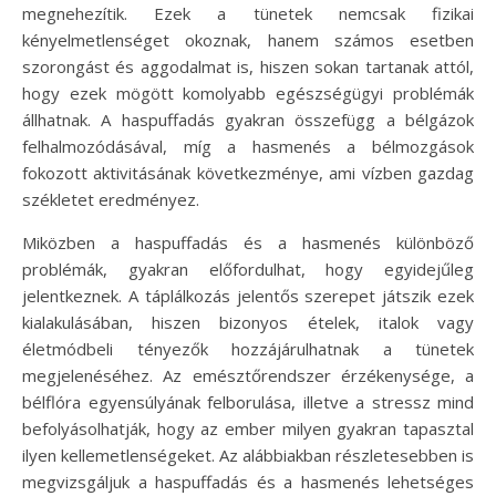
megnehezítik. Ezek a tünetek nemcsak fizikai
kényelmetlenséget okoznak, hanem számos esetben
szorongást és aggodalmat is, hiszen sokan tartanak attól,
hogy ezek mögött komolyabb egészségügyi problémák
állhatnak. A haspuffadás gyakran összefügg a bélgázok
felhalmozódásával, míg a hasmenés a bélmozgások
fokozott aktivitásának következménye, ami vízben gazdag
székletet eredményez.
Miközben a haspuffadás és a hasmenés különböző
problémák, gyakran előfordulhat, hogy egyidejűleg
jelentkeznek. A táplálkozás jelentős szerepet játszik ezek
kialakulásában, hiszen bizonyos ételek, italok vagy
életmódbeli tényezők hozzájárulhatnak a tünetek
megjelenéséhez. Az emésztőrendszer érzékenysége, a
bélflóra egyensúlyának felborulása, illetve a stressz mind
befolyásolhatják, hogy az ember milyen gyakran tapasztal
ilyen kellemetlenségeket. Az alábbiakban részletesebben is
megvizsgáljuk a haspuffadás és a hasmenés lehetséges