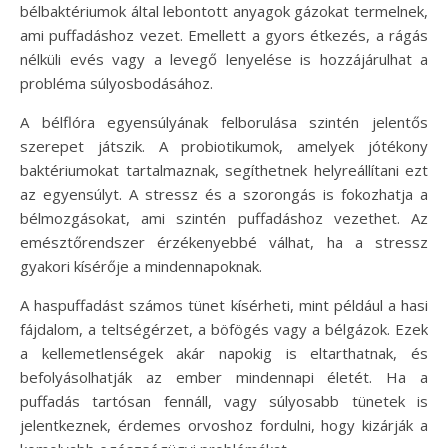
bélbaktériumok által lebontott anyagok gázokat termelnek,
ami puffadáshoz vezet. Emellett a gyors étkezés, a rágás
nélküli evés vagy a levegő lenyelése is hozzájárulhat a
probléma súlyosbodásához.
A bélflóra egyensúlyának felborulása szintén jelentős
szerepet játszik. A probiotikumok, amelyek jótékony
baktériumokat tartalmaznak, segíthetnek helyreállítani ezt
az egyensúlyt. A stressz és a szorongás is fokozhatja a
bélmozgásokat, ami szintén puffadáshoz vezethet. Az
emésztőrendszer érzékenyebbé válhat, ha a stressz
gyakori kísérője a mindennapoknak.
A haspuffadást számos tünet kísérheti, mint például a hasi
fájdalom, a teltségérzet, a böfögés vagy a bélgázok. Ezek
a kellemetlenségek akár napokig is eltarthatnak, és
befolyásolhatják az ember mindennapi életét. Ha a
puffadás tartósan fennáll, vagy súlyosabb tünetek is
jelentkeznek, érdemes orvoshoz fordulni, hogy kizárják a