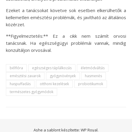
Ezeket a tanácsokat követve sok esetben elkerülhetők a
kellemetlen emésztési problémák, és javítható az általános
közérzet.
**Figyelmeztetés:** Ez a cikk nem számít orvosi
tanácsnak. Ha egészségügyi problémái vannak, mindig
konzultáljon orvosával.
bélflóra
egészséges táplálkozás
életmódváltás
emésztési zavarok
gyógynövények
hasmenés
haspuffadás
otthoni kezelések
probiotikumok
természetes gyógymódok
Ashe a sablont készítette:
WP Royal
.