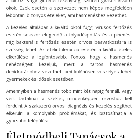
a laktóz- vagy gluténérzékenység, szintén gyakori kiváltó
okok. Ezek esetén a szervezet nem képes megfelelően
lebontani bizonyos ételeket, ami hasmenéshez vezethet.
A kezelés általában a kiváltó októl függ. Vírusos fertőzés
esetén sokszor elegendő a folyadékpótlás és a pihenés,
míg bakteriális fertőzés esetén orvosi beavatkozásra is
szükség lehet. Az ételintolerancia esetén a kiváltó ételek
elkerülése a legfontosabb. Fontos, hogy a hasmenés
nehézségeit kezeljük, mert a tartós hasmenés
dehidratációhoz vezethet, ami különösen veszélyes lehet
gyermekek és idősek esetében.
Amennyiben a hasmenés több mint két napig fennáll, vagy
vért tartalmaz a széklet, mindenképpen orvoshoz kell
fordulni. A szakszerű orvosi diagnózis és kezelés segíthet
elkerülni a komolyabb problémákat, és biztosíthatja a
gyorsabb felépülést.
Életmódbeli Tanácsok a