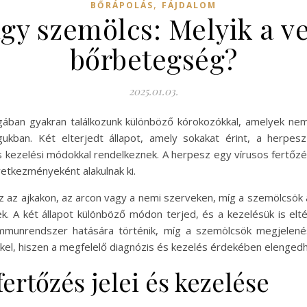
,
BŐRÁPOLÁS
FÁJDALOM
gy szemölcs: Melyik a v
bőrbetegség?
2025.01.03.
gában gyakran találkozunk különböző kórokozókkal, amelyek ne
ukban. Két elterjedt állapot, amely sokakat érint, a herpe
 kezelési módokkal rendelkeznek. A herpesz egy vírusos fertőzé
etkezményeként alakulnak ki.
 az ajkakon, az arcon vagy a nemi szerveken, míg a szemölcsök á
űek. A két állapot különböző módon terjed, és a kezelésük is el
immunrendszer hatására történik, míg a szemölcsök megjelené
kel, hiszen a megfelelő diagnózis és kezelés érdekében elengedh
ertőzés jelei és kezelése