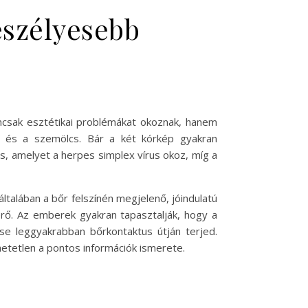
eszélyesebb
mcsak esztétikai problémákat okoznak, hanem
sz és a szemölcs. Bár a két kórkép gyakran
s, amelyet a herpes simplex vírus okoz, míg a
ltalában a bőr felszínén megjelenő, jóindulatú
térő. Az emberek gyakran tapasztalják, hogy a
se leggyakrabban bőrkontaktus útján terjed.
etetlen a pontos információk ismerete.