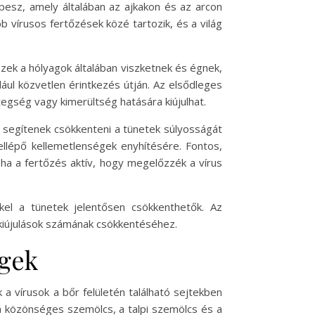
pesz, amely általában az ajkakon és az arcon
b vírusos fertőzések közé tartozik, és a világ
Ezek a hólyagok általában viszketnek és égnek,
ul közvetlen érintkezés útján. Az elsődleges
egség vagy kimerültség hatására kiújulhat.
ek segítenek csökkenteni a tünetek súlyosságát
 fellépő kellemetlenségek enyhítésére. Fontos,
ha a fertőzés aktív, hogy megelőzzék a vírus
el a tünetek jelentősen csökkenthetők. Az
 kiújulások számának csökkentéséhez.
égek
a vírusok a bőr felületén található sejtekben
a közönséges szemölcs, a talpi szemölcs és a