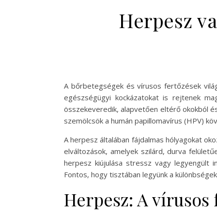
Herpesz va
A bőrbetegségek és vírusos fertőzések vilá
egészségügyi kockázatokat is rejtenek mag
összekeveredik, alapvetően eltérő okokból és
szemölcsök a humán papillomavírus (HPV) köv
A herpesz általában fájdalmas hólyagokat okoz
elváltozások, amelyek szilárd, durva felület
herpesz kiújulása stressz vagy legyengült 
Fontos, hogy tisztában legyünk a különbségek
Herpesz: A vírusos f