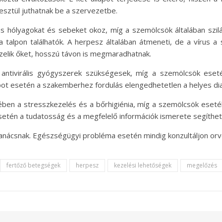
esztül juthatnak be a szervezetbe.
as hólyagokat és sebeket okoz, míg a szemölcsök általában szilá
y a talpon találhatók. A herpesz általában átmeneti, de a vírus 
zelik őket, hosszú távon is megmaradhatnak.
antivirális gyógyszerek szükségesek, míg a szemölcsök eseté
llapot esetén a szakemberhez fordulás elengedhetetlen a helyes d
en a stresszkezelés és a bőrhigiénia, míg a szemölcsök esetéb
esetén a tudatosság és a megfelelő információk ismerete segíth
tanácsnak. Egészségügyi probléma esetén mindig konzultáljon orv
fertőző betegségek
herpesz
kezelési lehetőségek
megelőzés