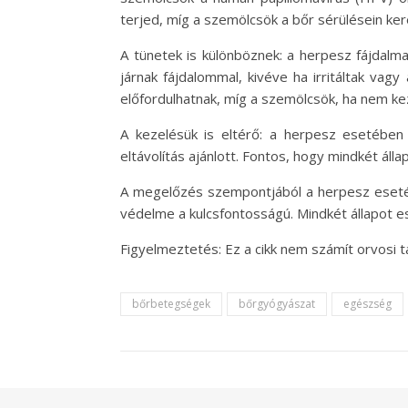
terjed, míg a szemölcsök a bőr sérülésein ker
A tünetek is különböznek: a herpesz fájdalm
járnak fájdalommal, kivéve ha irritáltak vag
előfordulhatnak, míg a szemölcsök, ha nem ke
A kezelésük is eltérő: a herpesz esetében 
eltávolítás ajánlott. Fontos, hogy mindkét á
A megelőzés szempontjából a herpesz esetéb
védelme a kulcsfontosságú. Mindkét állapot 
Figyelmeztetés: Ez a cikk nem számít orvosi 
bőrbetegségek
bőrgyógyászat
egészség