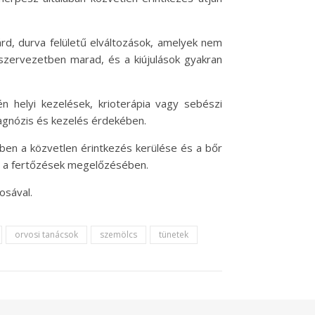
rd, durva felületű elváltozások, amelyek nem
a szervezetben marad, és a kiújulások gyakran
n helyi kezelések, krioterápia vagy sebészi
iagnózis és kezelés érdekében.
en a közvetlen érintkezés kerülése és a bőr
et a fertőzések megelőzésében.
osával.
orvosi tanácsok
szemölcs
tünetek