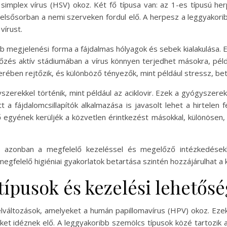
simplex vírus (HSV) okoz. Két fő típusa van: az 1-es típusú her
elsősorban a nemi szerveken fordul elő. A herpesz a leggyakorib
vírust.
b megjelenési forma a fájdalmas hólyagok és sebek kialakulása. 
őzés aktív stádiumában a vírus könnyen terjedhet másokra, példá
rében rejtőzik, és különböző tényezők, mint például stressz, bet
yszerekkel történik, mint például az aciklovir. Ezek a gyógyszer
tt a fájdalomcsillapítók alkalmazása is javasolt lehet a hirtelen
 egyének kerüljék a közvetlen érintkezést másokkal, különösen, 
, azonban a megfelelő kezeléssel és megelőző intézkedésekk
gfelelő higiéniai gyakorlatok betartása szintén hozzájárulhat a
típusok és kezelési lehetős
változások, amelyeket a humán papillomavírus (HPV) okoz. Ezek 
et idéznek elő. A leggyakoribb szemölcs típusok közé tartozik 