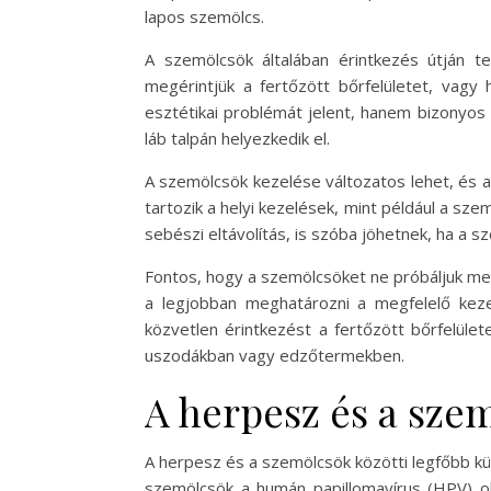
lapos szemölcs.
A szemölcsök általában érintkezés útján t
megérintjük a fertőzött bőrfelületet, vagy
esztétikai problémát jelent, hanem bizonyos
láb talpán helyezkedik el.
A szemölcsök kezelése változatos lehet, és 
tartozik a helyi kezelések, mint például a sze
sebészi eltávolítás, is szóba jöhetnek, ha a 
Fontos, hogy a szemölcsöket ne próbáljuk meg
a legjobban meghatározni a megfelelő keze
közvetlen érintkezést a fertőzött bőrfelület
uszodákban vagy edzőtermekben.
A herpesz és a sze
A herpesz és a szemölcsök közötti legfőbb k
szemölcsök a humán papillomavírus (HPV) oko