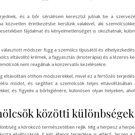
erjednek, és a bőr sérülésein keresztül jutnak be a szerve
 ha közvetlen érintkezésbe kerülünk valakivel, aki szemölcsö
 esetekben fájdalmat és kényelmetlenséget is okozhatnak, különö
a választott módszer függ a szemölcs típusától és elhelyezkedés
mölcs eltávolító krémek, a fagyasztás (krioterápia) és a lézeres k
szemölcsök nem reagálnak a konzervatív kezelésekre.
 eltávolítani otthoni módszerekkel, mivel ez a fertőzés terjed
lési módot, és segíthet a szemölcsök teljes eltávolításába
ekkel, és figyelni a bőrhigiénére, különösen olyan helyeken, ah
mölcsök közötti különbségek
ülönbség a kórokozó természetében rejlik. Míg a herpesz a herpe
zta elváltozások. E két állapot terjedése is eltérő, hiszen a 