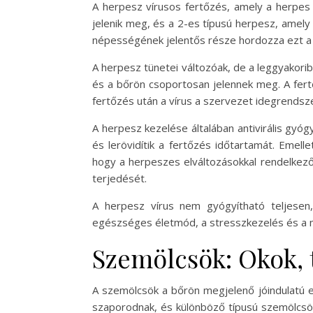
A herpesz vírusos fertőzés, amely a herpes 
jelenik meg, és a 2-es típusú herpesz, amely 
népességének jelentős része hordozza ezt a 
A herpesz tünetei változóak, de a leggyakorib
és a bőrön csoportosan jelennek meg. A fert
fertőzés után a vírus a szervezet idegrendsze
A herpesz kezelése általában antivirális gyóg
és lerövidítik a fertőzés időtartamát. Emelle
hogy a herpeszes elváltozásokkal rendelkező
terjedését.
A herpesz vírus nem gyógyítható teljesen
egészséges életmód, a stresszkezelés és a me
Szemölcsök: Okok, 
A szemölcsök a bőrön megjelenő jóindulatú el
szaporodnak, és különböző típusú szemölcsök