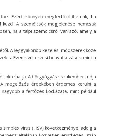
zetbe. Ezért könnyen megfertőződhetünk, ha
kkel küzd. A szemölcsök megjelenése nemcsak
sen, ha a talpi szemölcsről van szó, amely a
étől. A leggyakoribb kezelési módszerek közé
ezelés. Ezen kívül orvosi beavatkozások, mint a
ését okozhatja. A bőrgyógyász szakember tudja
n. A megelőzés érdekében érdemes kerülni a
ol nagyobb a fertőzés kockázata, mint például
s simplex vírus (HSV) következménye, addig a
herpesz általában közvetlen érintkezés útján