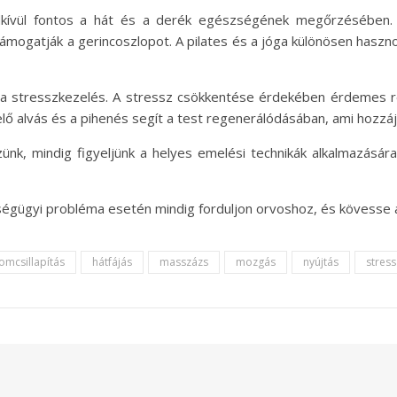
ívül fontos a hát és a derék egészségének megőrzésében. A
ámogatják a gerincoszlopot. A pilates és a jóga különösen haszno
 stresszkezelés. A stressz csökkentése érdekében érdemes rel
elő alvás és a pihenés segít a test regenerálódásában, ami hozzá
ünk, mindig figyeljünk a helyes emelési technikák alkalmazásár
ségügyi probléma esetén mindig forduljon orvoshoz, és kövesse a
omcsillapítás
hátfájás
masszázs
mozgás
nyújtás
stres