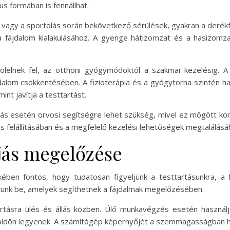
s formában is fennállhat.
 vagy a sportolás során bekövetkező sérülések, gyakran a derékfá
 fájdalom kialakulásához. A gyenge hátizomzat és a hasizomza
lelnek fel, az otthoni gyógymódoktól a szakmai kezelésig. A
ájdalom csökkentésében. A fizioterápia és a gyógytorna szintén h
nt javítja a testtartást.
jás esetén orvosi segítségre lehet szükség, mivel ez mögött ko
is felállításában és a megfelelő kezelési lehetőségek megtalálásá
ájás megelőzése
ben fontos, hogy tudatosan figyeljünk a testtartásunkra, a fi
unk be, amelyek segíthetnek a fájdalmak megelőzésében.
tartásra ülés és állás közben. Ülő munkavégzés esetén haszná
a földön legyenek. A számítógép képernyőjét a szemmagasságban he