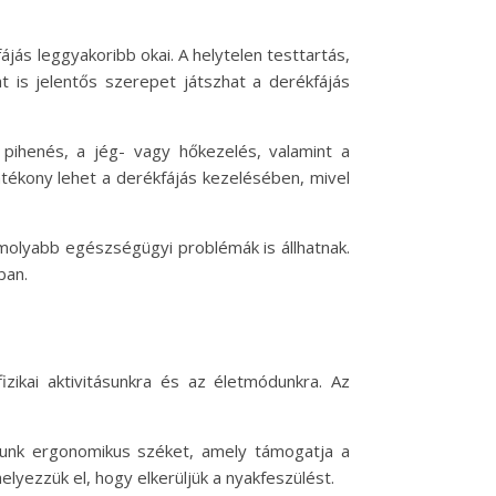
jás leggyakoribb okai. A helytelen testtartás,
t is jelentős szerepet játszhat a derékfájás
 pihenés, a jég- vagy hőkezelés, valamint a
atékony lehet a derékfájás kezelésében, mivel
molyabb egészségügyi problémák is állhatnak.
ban.
zikai aktivitásunkra és az életmódunkra. Az
ljunk ergonomikus széket, amely támogatja a
lyezzük el, hogy elkerüljük a nyakfeszülést.