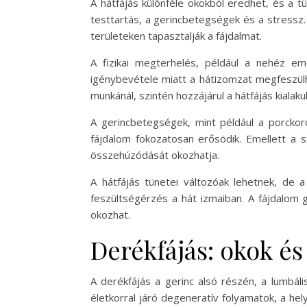
A hátfájás különféle okokból eredhet, és a tü
testtartás, a gerincbetegségek és a stressz. 
területeken tapasztalják a fájdalmat.
A fizikai megterhelés, például a nehéz em
igénybevétele miatt a hátizomzat megfeszülh
munkánál, szintén hozzájárul a hátfájás kialaku
A gerincbetegségek, mint például a porckoro
fájdalom fokozatosan erősödik. Emellett a 
összehúzódását okozhatja.
A hátfájás tünetei változóak lehetnek, de 
feszültségérzés a hát izmaiban. A fájdalom g
okozhat.
Derékfájás: okok és
A derékfájás a gerinc alsó részén, a lumbáli
életkorral járó degeneratív folyamatok, a hel