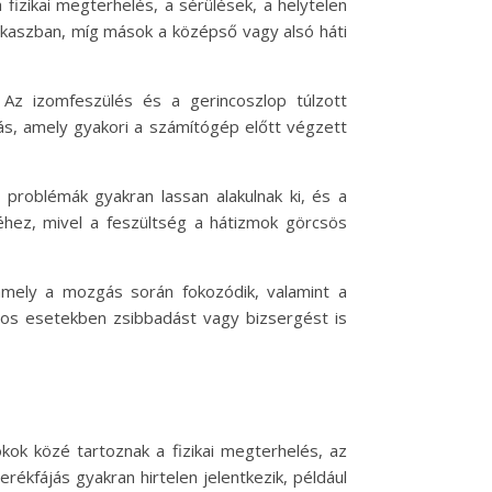
 fizikai megterhelés, a sérülések, a helytelen
szakaszban, míg mások a középső vagy alsó háti
 Az izomfeszülés és a gerincoszlop túlzott
ás, amely gyakori a számítógép előtt végzett
 problémák gyakran lassan alakulnak ki, és a
éhez, mivel a feszültség a hátizmok görcsös
 amely a mozgás során fokozódik, valamint a
onyos esetekben zsibbadást vagy bizsergést is
okok közé tartoznak a fizikai megterhelés, az
rékfájás gyakran hirtelen jelentkezik, például