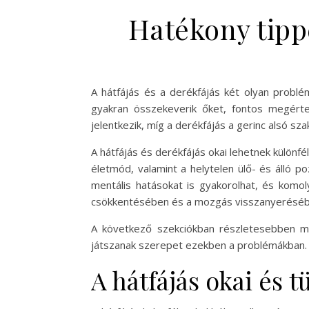
Hatékony tippe
A hátfájás és a derékfájás két olyan probl
gyakran összekeverik őket, fontos megérte
jelentkezik, míg a derékfájás a gerinc alsó sza
A hátfájás és derékfájás okai lehetnek különfé
életmód, valamint a helytelen ülő- és álló po
mentális hatásokat is gyakorolhat, és komol
csökkentésében és a mozgás visszanyeréséb
A következő szekciókban részletesebben me
játszanak szerepet ezekben a problémákban.
A hátfájás okai és t