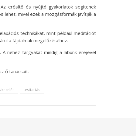
z erősítő és nyújtó gyakorlatok segítenek
s lehet, mivel ezek a mozgásformák javítják a
axációs technikákat, mint például meditációt
járul a fájdalmak megelőzéséhez.
a. A nehéz tárgyakat mindig a lábunk erejével
z ő tanácsait.
szkezelés
testtartás