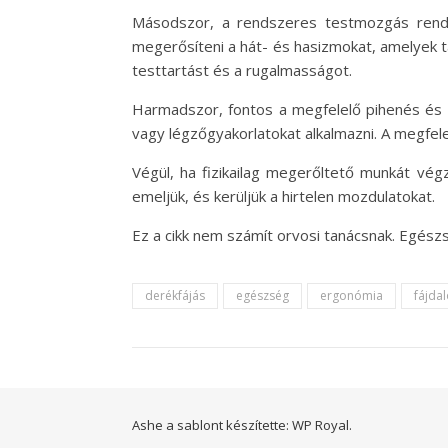
Másodszor, a rendszeres testmozgás rendk
megerősíteni a hát- és hasizmokat, amelyek t
testtartást és a rugalmasságot.
Harmadszor, fontos a megfelelő pihenés és a
vagy légzőgyakorlatokat alkalmazni. A megfel
Végül, ha fizikailag megerőltető munkát végz
emeljük, és kerüljük a hirtelen mozdulatokat.
Ez a cikk nem számít orvosi tanácsnak. Egész
derékfájás
egészség
ergonómia
fájdal
Ashe a sablont készítette:
WP Royal
.