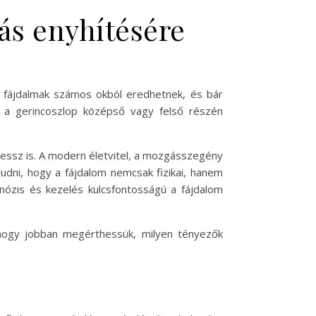
jás enyhítésére
a fájdalmak számos okból eredhetnek, és bár
n a gerincoszlop középső vagy felső részén
stressz is. A modern életvitel, a mozgásszegény
 tudni, hogy a fájdalom nemcsak fizikai, hanem
gnózis és kezelés kulcsfontosságú a fájdalom
 hogy jobban megérthessük, milyen tényezők