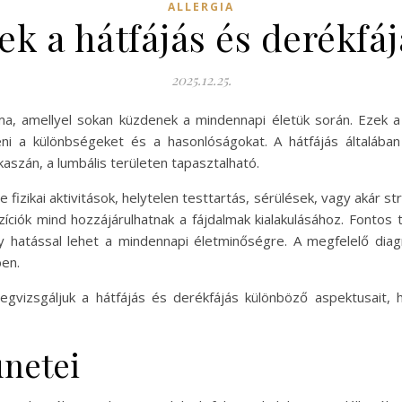
ALLERGIA
k a hátfájás és derékfá
2025.12.25.
éma, amellyel sokan küzdenek a mindennapi életük során. Ezek 
ni a különbségeket és a hasonlóságokat. A hátfájás általába
kaszán, a lumbális területen tapasztalható.
le fizikai aktivitások, helytelen testtartás, sérülések, vagy akár 
zíciók mind hozzájárulhatnak a fájdalmak kialakulásához. Fontos
y hatással lehet a mindennapi életminőségre. A megfelelő dia
en.
gvizsgáljuk a hátfájás és derékfájás különböző aspektusait,
ünetei