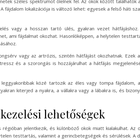
netek széles spektrumot ölelnek fel. Az okok között találhatók a
A fájdalom lokalizációja is változó lehet: egyesek a felső háti 
elés vagy a hosszan tartó ülés, gyakran vezet hátfájáshoz.
et, ami fájdalmat okozhat. Hasonlóképpen, a helytelen testtart
lásához.
ngsérv vagy az artrózis, szintén hátfájást okozhatnak. Ezek a
stressz és a szorongás is hozzájárulhat a hátfájás megjelenés
a leggyakoribbak közé tartozik az éles vagy tompa fájdalom,
yakran kiterjed a nyakra, a vállakra vagy a lábakra is, és biz
 kezelési lehetőségek
s régióban jelentkezik, és különböző okok miatt kialakulhat. Az 
ytelen testtartás, valamint a gerincbetegségek és sérülések. A de