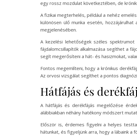
egy rossz mozdulat következtében, de króniku
A fizikai megterhelés, például a nehéz emelés
különösen ülő munka esetén, hozzájárulhat a
megjelenésében.
A kezelési lehetőségek széles spektrumot ö
fájdalomcsillapítók alkalmazása segíthet a f
segít megerősíteni a hát- és hasizmokat, valami
Fontos megemlíteni, hogy a krónikus derékfá
Az orvosi vizsgálat segíthet a pontos diagnóz
Hátfájás és derékf
A hátfájás és derékfájás megelőzése érdeké
alábbiakban néhány hatékony módszert mutat
Először is, érdemes figyelni a helyes test
hátunkat, és figyeljünk arra, hogy a lábaink 