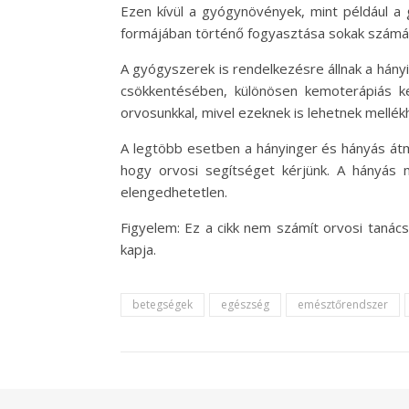
Ezen kívül a gyógynövények, mint például 
formájában történő fogyasztása sokak számár
A gyógyszerek is rendelkezésre állnak a hány
csökkentésében, különösen kemoterápiás ke
orvosunkkal, mivel ezeknek is lehetnek mellék
A legtöbb esetben a hányinger és hányás átm
hogy orvosi segítséget kérjünk. A hányás
elengedhetetlen.
Figyelem: Ez a cikk nem számít orvosi tanác
kapja.
betegségek
egészség
emésztőrendszer