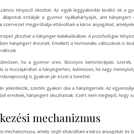
zámos tényező okozhat. Az egyik leggyakoribb kiváltó ok a gy
lapotok irritálják a gyomor nyálkahártyáját, ami hányingert 
 szervezet megpróbálja eltávolítani a káros anyagokat, amelyeke
erepet játszhat a hányinger kialakulásában. A pszichológiai tén
en hányingert éreznek. Emellett a hormonális változások is kivál
áltozik.
lönösen, ha a gyomor üres. Bizonyos kemoterápiás szerek, fá
s is hozzájárulhat a hányingerhez, különösen, ha nagy mennyiség
 másnaposság is gyakran jár ezzel a tünettel.
jelentkezik, szintén gyakori oka a hányingernek. Az egyensúlyi 
 erednek, hányingert okozhatnak. Ezért nem meglepő, hogy sok
ekezési mechanizmus
 mechanizmusa, amely segít eltávolítani a káros anyagokat és t