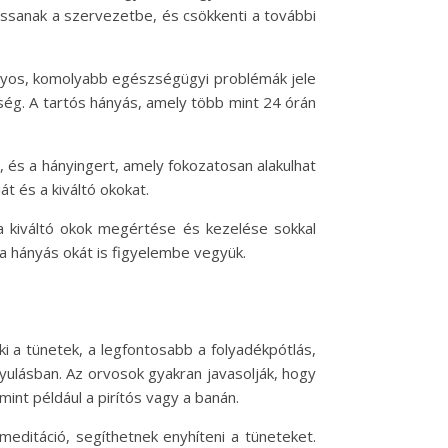
jussanak a szervezetbe, és csökkenti a további
úlyos, komolyabb egészségügyi problémák jele
kség. A tartós hányás, amely több mint 24 órán
, és a hányingert, amely fokozatosan alakulhat
t és a kiváltó okokat.
a kiváltó okok megértése és kezelése sokkal
a hányás okát is figyelembe vegyük.
i a tünetek, a legfontosabb a folyadékpótlás,
ulásban. Az orvosok gyakran javasolják, hogy
int például a pirítós vagy a banán.
editáció, segíthetnek enyhíteni a tüneteket.