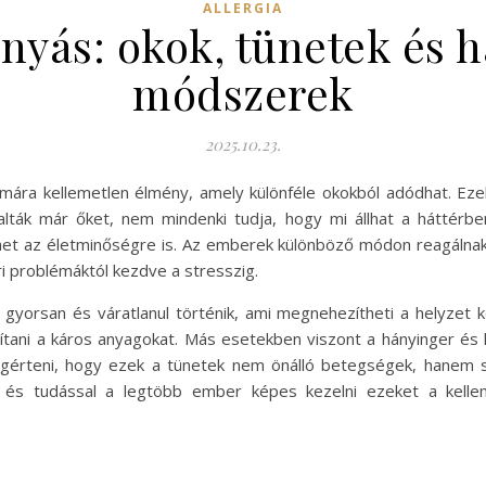
ALLERGIA
nyás: okok, tünetek és h
módszerek
2025.10.23.
ámára kellemetlen élmény, amely különféle okokból adódhat. E
talták már őket, nem mindenki tudja, hogy mi állhat a háttérb
ehet az életminőségre is. Az emberek különböző módon reagálnak 
i problémáktól kezdve a stresszig.
gyorsan és váratlanul történik, ami megnehezítheti a helyzet 
tani a káros anyagokat. Más esetekben viszont a hányinger és 
megérteni, hogy ezek a tünetek nem önálló betegségek, hanem
 és tudással a legtöbb ember képes kezelni ezeket a kellem