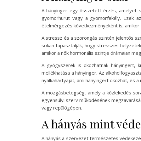
A hányinger egy összetett érzés, amelyet s
gyomorhurut vagy a gyomorfekély. Ezek az ál
ételmérgezés következményeként is, amikor a
A stressz és a szorongás szintén jelentős sz
sokan tapasztalják, hogy stresszes helyzetekb
amikor a nők hormonális szintje drámaian megv
A gyógyszerek is okozhatnak hányingert, kü
mellékhatása a hányinger. Az alkoholfogyasztá
nyálkahártyáját, ami hányingert okozhat, és a
A mozgásbetegség, amely a közlekedés során 
egyensúlyi szerv működésének megzavarásából
vagy repülőgépen.
A hányás mint véd
A hányás a szervezet természetes védekezési