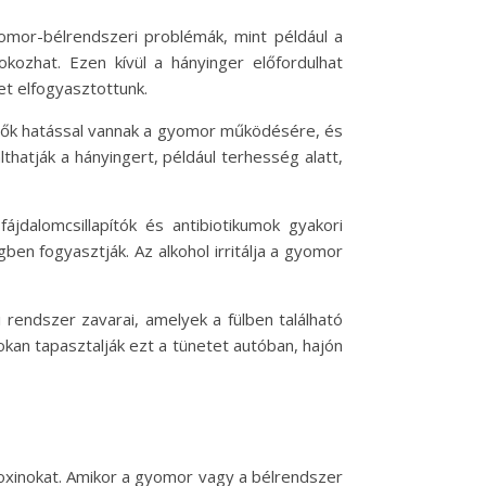
omor-bélrendszeri problémák, mint például a
okozhat. Ezen kívül a hányinger előfordulhat
t elfogyasztottunk.
yezők hatással vannak a gyomor működésére, és
thatják a hányingert, például terhesség alatt,
jdalomcsillapítók és antibiotikumok gyakori
ben fogyasztják. Az alkohol irritálja a gyomor
rendszer zavarai, amelyek a fülben található
an tapasztalják ezt a tünetet autóban, hajón
oxinokat. Amikor a gyomor vagy a bélrendszer