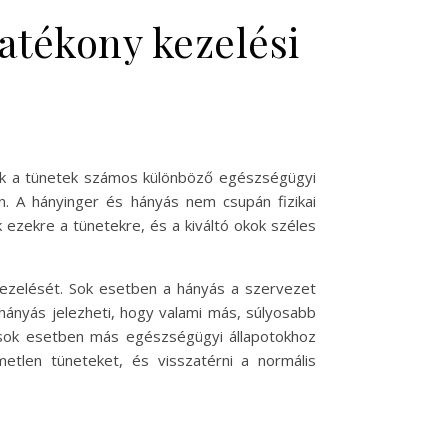
atékony kezelési
zek a tünetek számos különböző egészségügyi
en. A hányinger és hányás nem csupán fizikai
ezekre a tünetekre, és a kiváltó okok széles
kezelését. Sok esetben a hányás a szervezet
hányás jelezheti, hogy valami más, súlyosabb
 sok esetben más egészségügyi állapotokhoz
etlen tüneteket, és visszatérni a normális