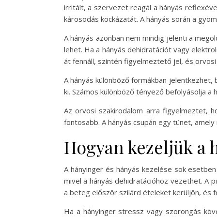
irritált, a szervezet reagál a hányás reflexé
károsodás kockázatát. A hányás során a gyomor
A hányás azonban nem mindig jelenti a megol
lehet. Ha a hányás dehidratációt vagy elektro
át fennáll, szintén figyelmeztető jel, és orvos
A hányás különböző formákban jelentkezhet, be
ki. Számos különböző tényező befolyásolja a há
Az orvosi szakirodalom arra figyelmeztet, 
fontosabb. A hányás csupán egy tünet, amely 
Hogyan kezeljük a 
A hányinger és hányás kezelése sok esetben a
mivel a hányás dehidratációhoz vezethet. A 
a beteg először szilárd ételeket kerüljön, és
Ha a hányinger stressz vagy szorongás követ