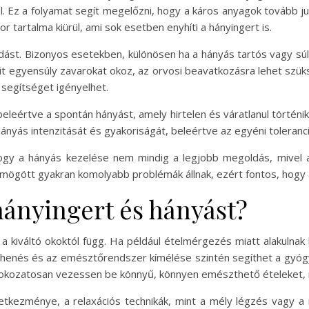
vel. Ez a folyamat segít megelőzni, hogy a káros anyagok tovább 
 tartalma kiürül, ami sok esetben enyhíti a hányingert is.
dást. Bizonyos esetekben, különösen ha a hányás tartós vagy s
lit egyensúly zavarokat okoz, az orvosi beavatkozásra lehet szü
i segítséget igényelhet.
leértve a spontán hányást, amely hirtelen és váratlanul történik
nyás intenzitását és gyakoriságát, beleértve az egyéni toleranciá
hogy a hányás kezelése nem mindig a legjobb megoldás, mivel 
mögött gyakran komolyabb problémák állnak, ezért fontos, hogy 
hányingert és hányást?
 kiváltó okoktól függ. Ha például ételmérgezés miatt alakulnak k
pihenés és az emésztőrendszer kímélése szintén segíthet a gyógy
 fokozatosan vezessen be könnyű, könnyen emészthető ételeket, m
kezménye, a relaxációs technikák, mint a mély légzés vagy a m