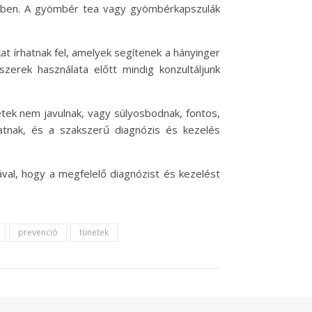
sében. A gyömbér tea vagy gyömbérkapszulák
t írhatnak fel, amelyek segítenek a hányinger
erek használata előtt mindig konzultáljunk
tek nem javulnak, vagy súlyosbodnak, fontos,
tnak, és a szakszerű diagnózis és kezelés
val, hogy a megfelelő diagnózist és kezelést
prevenció
tünetek