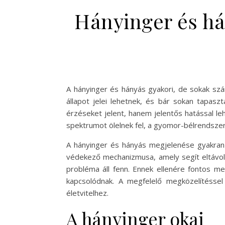
Hányinger és há
A hányinger és hányás gyakori, de sokak sz
állapot jelei lehetnek, és bár sokan tapasz
érzéseket jelent, hanem jelentős hatással l
spektrumot ölelnek fel, a gyomor-bélrendszer
A hányinger és hányás megjelenése gyakran 
védekező mechanizmusa, amely segít eltávolí
probléma áll fenn. Ennek ellenére fontos 
kapcsolódnak. A megfelelő megközelítéssel
életvitelhez.
A hányinger okai