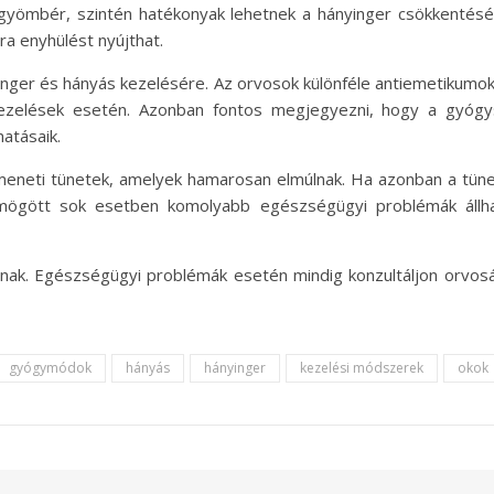
a gyömbér, szintén hatékonyak lehetnek a hányinger csökkenté
a enyhülést nyújthat.
inger és hányás kezelésére. Az orvosok különféle antiemetikumoka
zelések esetén. Azonban fontos megjegyezni, hogy a gyógysz
hatásaik.
eneti tünetek, amelyek hamarosan elmúlnak. Ha azonban a tüne
 mögött sok esetben komolyabb egészségügyi problémák állha
snak. Egészségügyi problémák esetén mindig konzultáljon orvosá
gyógymódok
hányás
hányinger
kezelési módszerek
okok