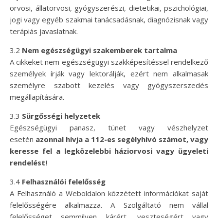
orvosi, állatorvosi, gyógyszerészi, dietetikai, pszichológiai,
jogi vagy egyéb szakmai tanácsadásnak, diagnózisnak vagy
terápiás javaslatnak.
3.2
Nem egészségügyi szakemberek tartalma
A cikkeket nem egészségügyi szakképesítéssel rendelkező
személyek írják vagy lektorálják, ezért nem alkalmasak
személyre szabott kezelés vagy gyógyszerszedés
megállapítására.
3.3
Sürgősségi helyzetek
Egészségügyi panasz, tünet vagy vészhelyzet
esetén
azonnal hívja a 112-es segélyhívó számot, vagy
keresse fel a legközelebbi háziorvosi vagy ügyeleti
rendelést!
3.4
Felhasználói felelősség
A Felhasználó a Weboldalon közzétett információkat saját
felelősségére alkalmazza. A Szolgáltató nem vállal
felelősséget semmilyen kárért, veszteségért vagy