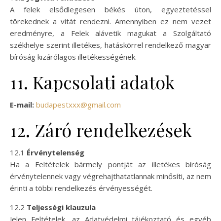
A felek elsődlegesen békés úton, egyeztetéssel
törekednek a vitát rendezni. Amennyiben ez nem vezet
eredményre, a Felek alávetik magukat a Szolgáltató
székhelye szerint illetékes, hatáskörrel rendelkező magyar
bíróság kizárólagos illetékességének.
11. Kapcsolati adatok
E-mail:
budapestxxx@gmail.com
12. Záró rendelkezések
12.1
Érvénytelenség
Ha a Feltételek bármely pontját az illetékes bíróság
érvénytelennek vagy végrehajthatatlannak minősíti, az nem
érinti a többi rendelkezés érvényességét.
12.2
Teljességi klauzula
Jelen Feltételek, az Adatvédelmi tájékoztató és egyéb