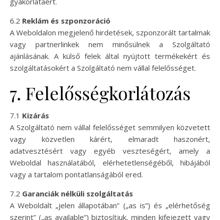
gyakorlatáért.
6.2
Reklám és szponzoráció
A Weboldalon megjelenő hirdetések, szponzorált tartalmak
vagy partnerlinkek nem minősülnek a Szolgáltató
ajánlásának. A külső felek által nyújtott termékekért és
szolgáltatásokért a Szolgáltató nem vállal felelősséget.
7. Felelősségkorlátozás
7.1
Kizárás
A Szolgáltató nem vállal felelősséget semmilyen közvetett
vagy közvetlen kárért, elmaradt haszonért,
adatvesztésért vagy egyéb veszteségért, amely a
Weboldal használatából, elérhetetlenségéből, hibájából
vagy a tartalom pontatlanságából ered.
7.2
Garanciák nélküli szolgáltatás
A Weboldalt „jelen állapotában” („as is”) és „elérhetőség
szerint” („as available”) biztosítjuk, minden kifejezett vagy