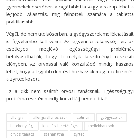
gyermekek esetében a rágótabletta vagy a szirup lehet a
legjobb választás, míg felnőttek számára a tabletta
praktikusabb.
Végül, de nem utolsósorban, a gyógyszerek mellékhatásait
is figyelembe kell venni. Az egyéni érzékenység és az
esetleges meglévő egészségügyi problémák
befolyásolhatják, hogy ki melyik készítményt részesíti
előnyben. Az orvossal való konzultáció mindig hasznos
lehet, hogy a legjobb döntést hozhassuk meg a cetirizin és
a Zyrtec között.
Ez a cikk nem számít orvosi tanácsnak. Egészségügyi
probléma esetén mindig konzultálj orvosoddal!
allergia
allergiaellenes szer
cetirizin
gyógyszerek
hatékonyság
kezelési lehetőségek
mellékhatások
orvosi tanács
szénanátha
zyrtec