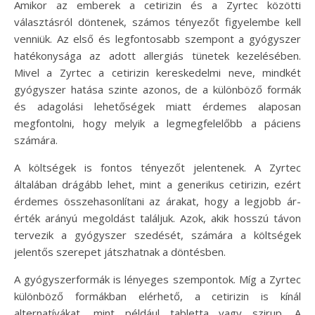
Amikor az emberek a cetirizin és a Zyrtec közötti
választásról döntenek, számos tényezőt figyelembe kell
venniük. Az első és legfontosabb szempont a gyógyszer
hatékonysága az adott allergiás tünetek kezelésében.
Mivel a Zyrtec a cetirizin kereskedelmi neve, mindkét
gyógyszer hatása szinte azonos, de a különböző formák
és adagolási lehetőségek miatt érdemes alaposan
megfontolni, hogy melyik a legmegfelelőbb a páciens
számára.
A költségek is fontos tényezőt jelentenek. A Zyrtec
általában drágább lehet, mint a generikus cetirizin, ezért
érdemes összehasonlítani az árakat, hogy a legjobb ár-
érték arányú megoldást találjuk. Azok, akik hosszú távon
tervezik a gyógyszer szedését, számára a költségek
jelentős szerepet játszhatnak a döntésben.
A gyógyszerformák is lényeges szempontok. Míg a Zyrtec
különböző formákban elérhető, a cetirizin is kínál
alternatívákat, mint például tabletta vagy szirup. A