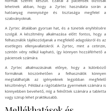
normák szerint készült. Ezáltal a páciensek biztosak
lehetnek abban, hogy a Zyrtec használata során a
hatóanyag mennyisége és tisztasága megfelel a
szabványoknak.
A Zyrtec általában gyorsan hat, és a tünetek enyhítésére
szolgál. A készítmény alkalmazása előtt fontos, hogy a
felhasználók tájékozódjanak a megfelelő adagolásról és az
esetleges ellenjavallatokról. A Zyrtec, mint a cetirizin,
szintén vény nélkül kapható, így könnyen hozzáférhető a
páciensek számára.
A Zyrtec alkalmazásának előnye, hogy a különböző
formáknak köszönhetően a felhasználók könnyen
megtalálhatják az igényeiknek legjobban megfelelő
készítményt. Például a rágótabletta gyermekek számára is
könnyebben bevehető, míg a felnőttek számára a tabletta
vagy szirup lehet praktikusabb.
Mellékhatások és