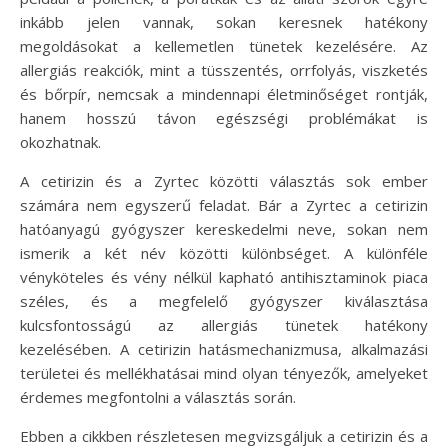
inkább jelen vannak, sokan keresnek hatékony
megoldásokat a kellemetlen tünetek kezelésére. Az
allergiás reakciók, mint a tüsszentés, orrfolyás, viszketés
és bőrpír, nemcsak a mindennapi életminőséget rontják,
hanem hosszú távon egészségi problémákat is
okozhatnak.
A cetirizin és a Zyrtec közötti választás sok ember
számára nem egyszerű feladat. Bár a Zyrtec a cetirizin
hatóanyagú gyógyszer kereskedelmi neve, sokan nem
ismerik a két név közötti különbséget. A különféle
vényköteles és vény nélkül kapható antihisztaminok piaca
széles, és a megfelelő gyógyszer kiválasztása
kulcsfontosságú az allergiás tünetek hatékony
kezelésében. A cetirizin hatásmechanizmusa, alkalmazási
területei és mellékhatásai mind olyan tényezők, amelyeket
érdemes megfontolni a választás során.
Ebben a cikkben részletesen megvizsgáljuk a cetirizin és a