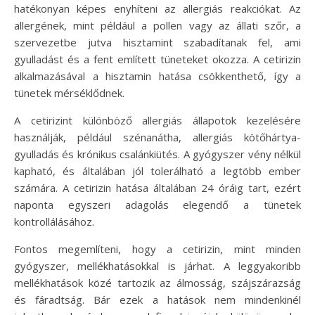
hatékonyan képes enyhíteni az allergiás reakciókat. Az
allergének, mint például a pollen vagy az állati szőr, a
szervezetbe jutva hisztamint szabadítanak fel, ami
gyulladást és a fent említett tüneteket okozza. A cetirizin
alkalmazásával a hisztamin hatása csökkenthető, így a
tünetek mérséklődnek.
A cetirizint különböző allergiás állapotok kezelésére
használják, például szénanátha, allergiás kötőhártya-
gyulladás és krónikus csalánkiütés. A gyógyszer vény nélkül
kapható, és általában jól tolerálható a legtöbb ember
számára. A cetirizin hatása általában 24 óráig tart, ezért
naponta egyszeri adagolás elegendő a tünetek
kontrollálásához.
Fontos megemlíteni, hogy a cetirizin, mint minden
gyógyszer, mellékhatásokkal is járhat. A leggyakoribb
mellékhatások közé tartozik az álmosság, szájszárazság
és fáradtság. Bár ezek a hatások nem mindenkinél