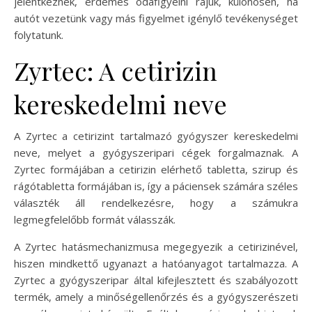
jelentkeznek, érdemes odafigyelni rájuk, különösen, ha
autót vezetünk vagy más figyelmet igénylő tevékenységet
folytatunk.
Zyrtec: A cetirizin
kereskedelmi neve
A Zyrtec a cetirizint tartalmazó gyógyszer kereskedelmi
neve, melyet a gyógyszeripari cégek forgalmaznak. A
Zyrtec formájában a cetirizin elérhető tabletta, szirup és
rágótabletta formájában is, így a páciensek számára széles
választék áll rendelkezésre, hogy a számukra
legmegfelelőbb formát válasszák.
A Zyrtec hatásmechanizmusa megegyezik a cetirizinével,
hiszen mindkettő ugyanazt a hatóanyagot tartalmazza. A
Zyrtec a gyógyszeripar által kifejlesztett és szabályozott
termék, amely a minőségellenőrzés és a gyógyszerészeti