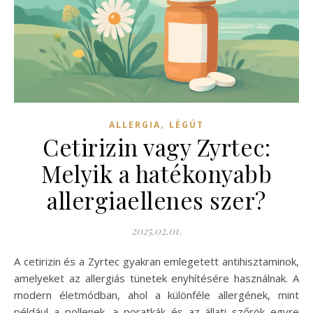
,
ALLERGIA
LÉGÚT
Cetirizin vagy Zyrtec:
Melyik a hatékonyabb
allergiaellenes szer?
2025.02.01.
A cetirizin és a Zyrtec gyakran emlegetett antihisztaminok,
amelyeket az allergiás tünetek enyhítésére használnak. A
modern életmódban, ahol a különféle allergének, mint
például a pollenek, a poratkák és az állati szőrök egyre