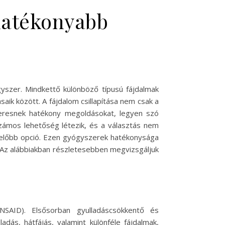
 hatékonyabb
gyszer. Mindkettő különböző típusú fájdalmak
ik között. A fájdalom csillapítása nem csak a
keresnek hatékony megoldásokat, legyen szó
számos lehetőség létezik, és a választás nem
lelőbb opció. Ezen gyógyszerek hatékonysága
g. Az alábbiakban részletesebben megvizsgáljuk
SAID). Elsősorban gyulladáscsökkentő és
ladás, hátfájás, valamint különféle fájdalmak,