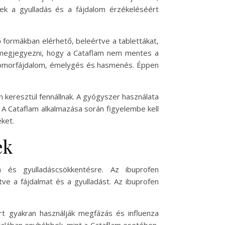
yek a gyulladás és a fájdalom érzékeléséért
 formákban elérhető, beleértve a tablettákat,
s megjegyezni, hogy a Cataflam nem mentes a
gyomorfájdalom, émelygés és hasmenés. Éppen
 keresztül fennállnak. A gyógyszer használata
. A Cataflam alkalmazása során figyelembe kell
ket.
ek
 és gyulladáscsökkentésre. Az ibuprofen
ve a fájdalmat és a gyulladást. Az ibuprofen
ert gyakran használják megfázás és influenza
ltalában enyhébbek, mint a Cataflam esetében,