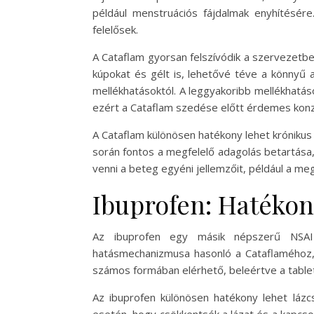
például menstruációs fájdalmak enyhítésére
felelősek.
A Cataflam gyorsan felszívódik a szervezetbe
kúpokat és gélt is, lehetővé téve a könnyű
mellékhatásoktól. A leggyakoribb mellékhat
ezért a Cataflam szedése előtt érdemes konz
A Cataflam különösen hatékony lehet krónikus
során fontos a megfelelő adagolás betartása, 
venni a beteg egyéni jellemzőit, például a 
Ibuprofen: Hatékon
Az ibuprofen egy másik népszerű NSAID,
hatásmechanizmusa hasonló a Cataflaméhoz, m
számos formában elérhető, beleértve a tablett
Az ibuprofen különösen hatékony lehet lázcs
esetén, hogy csökkentsék a lázat és a kapcso