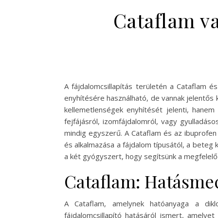
Cataflam va
A fájdalomcsillapítás területén a Cataflam 
enyhítésére használható, de vannak jelentős 
kellemetlenségek enyhítését jelenti, hane
fejfájásról, izomfájdalomról, vagy gyulladá
mindig egyszerű. A Cataflam és az ibuprofe
és alkalmazása a fájdalom típusától, a beteg 
a két gyógyszert, hogy segítsünk a megfelel
Cataflam: Hatásme
A Cataflam, amelynek hatóanyaga a dikl
fájdalomcsillapító hatásáról ismert, amelyet 