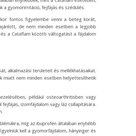
 a gyomorirritáció, fejfájás és szédülés.
kor fontos figyelembe venni a beteg korát,
 ajánlott, de nem minden esetben a legjobb
 és a Cataflam közötti váltogatást a fájdalom
, alkalmazási területeit és mellékhatásaikat.
ik miatt nem minden esetben helyettesíthetik
ezelésében, például osteoarthritisben vagy
ejfájás, izomfájdalom vagy láz csillapítására.
n.
blémákra, míg az ibuprofen általában enyhébb
igyelniük kell a gyomorfájdalom, hányinger és