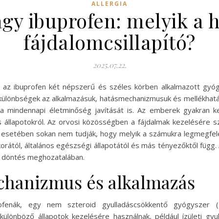
ALLERGIA
gy ibuprofen: melyik a
fájdalomcsillapító?
2025.07.22.
és az ibuprofen két népszerű és széles körben alkalmazott gyó
különbségek az alkalmazásuk, hatásmechanizmusuk és mellékhatása
m a mindennapi életminőség javítását is. Az emberek gyakran 
sos állapotokról. Az orvosi közösségben a fájdalmak kezelésére 
n esetében sokan nem tudják, hogy melyik a számukra legmegfe
korától, általános egészségi állapotától és más tényezőktől füg
ő döntés meghozatalában.
chanizmus és alkalmazás
ofenák, egy nem szteroid gyulladáscsökkentő gyógyszer (N
különböző állapotok kezelésére használnak, például ízületi gyul