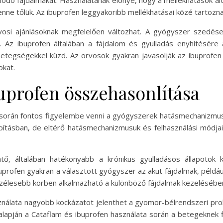
nne tőlük. Az ibuprofen leggyakoribb mellékhatásai közé tartoznak
vosi ajánlásoknak megfelelően változhat. A gyógyszer szedése
. Az ibuprofen általában a fájdalom és gyulladás enyhítésére
betegségekkel küzd. Az orvosok gyakran javasolják az ibuprofen
okat.
buprofen összehasonlítása
 során fontos figyelembe venni a gyógyszerek hatásmechanizmusát
pításban, de eltérő hatásmechanizmusuk és felhasználási módja
tő, általában hatékonyabb a krónikus gyulladásos állapotok k
profen gyakran a választott gyógyszer az akut fájdalmak, például f
szélesebb körben alkalmazható a különböző fájdalmak kezelésébe
ználata nagyobb kockázatot jelenthet a gyomor-bélrendszeri pro
 alapján a Cataflam és ibuprofen használata során a betegeknek f