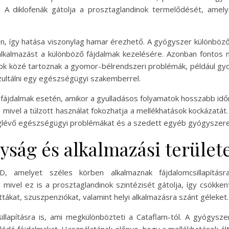
. A diklofenák gátolja a prosztaglandinok termelődését, amel
n, így hatása viszonylag hamar érezhető. A gyógyszer különböző
 alkalmazást a különböző fájdalmak kezelésére. Azonban fonto
ások közé tartoznak a gyomor-bélrendszeri problémák, például 
ultálni egy egészségügyi szakemberrel.
 fájdalmak esetén, amikor a gyulladásos folyamatok hosszabb időn
mivel a túlzott használat fokozhatja a mellékhatások kockázatát
meglévő egészségügyi problémákat és a szedett egyéb gyógyszere
yság és alkalmazási terület
 amelyet széles körben alkalmaznak fájdalomcsillapításra
ivel ez is a prosztaglandinok szintézisét gátolja, így csökkent
ákat, szuszpenziókat, valamint helyi alkalmazásra szánt géleket.
illapításra is, ami megkülönbözteti a Cataflam-tól. A gyógysz
lódó fájdalmakat. Használatának előnye, hogy a mellékhatások á