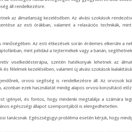
ség áll rendelkezésre.
etnek az álmatlanság kezelésében. Az alvási szokások rendezése
entése az esti órákban, valamint a relaxációs technikák, min
ás minőségében. Az esti étkezések során érdemes elkerülni a neh
riptofánban, mint például a tejtermékek vagy a banán, segíthetne
nitív viselkedésterápia, szintén hatékonyak lehetnek az álm
 és félelmek kezelésében, valamint új alvási szokások kialakításá
ndőnek, orvosi segítség is rendelkezésre áll. Az orvosok kü
, azonban ezek használatát mindig alapos orvosi konzultáció elő
st igényel, és fontos, hogy mindenki megtalálja a számára l
lános egészségi állapot szempontjából is elengedhetetlen.
osi tanácsnak. Egészségügyi probléma esetén kérjük, hogy mindig