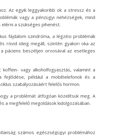
oz. Az egyik leggyakoribb ok a stressz és a
 problémák vagy a pénzügyi nehézségek, mind
 elérni a szükséges pihenést.
ikus fájdalom szindróma, a légzési problémák
s rövid ideig megáll, szintén gyakori oka az
y a páciens beszéljen orvosával az esetleges
 koffein- vagy alkoholfogyasztás, valamint a
a fejlődése, például a mobiltelefonok és a
ciklus szabályozásáért felelős hormon.
 hogy a problémát átfogóan közelítsük meg. A
 és a megfelelő megoldások kidolgozásában.
matlanság számos egészségügyi problémához