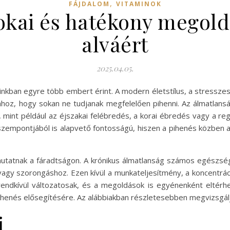
,
FÁJDALOM
VITAMINOK
okai és hatékony megold
alváért
2025.04.05.
inkban egyre több embert érint. A modern életstílus, a stressze
ahhoz, hogy sokan ne tudjanak megfelelően pihenni. Az álmatlan
mint például az éjszakai felébredés, a korai ébredés vagy a re
szempontjából is alapvető fontosságú, hiszen a pihenés közben a
tatnak a fáradtságon. A krónikus álmatlanság számos egészség
gy szorongáshoz. Ezen kívül a munkateljesítmény, a koncentrá
rendkívül változatosak, és a megoldások is egyénenként eltérhe
nés elősegítésére. Az alábbiakban részletesebben megvizsgálju
i