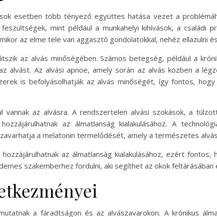
s sok esetben több tényező együttes hatása vezet a problémáh
 feszültségek, mint például a munkahelyi kihívások, a családi
mikor az elme tele van aggasztó gondolatokkal, nehéz ellazulni és
t játszik az alvás minőségében. Számos betegség, például a krón
az alvást. Az alvási apnoe, amely során az alvás közben a légzé
zerek is befolyásolhatják az alvás minőségét, így fontos, hog
l vannak az alvásra. A rendszertelen alvási szokások, a túlzott
hozzájárulhatnak az álmatlanság kialakulásához. A technológi
zavarhatja a melatonin termelődését, amely a természetes alvás
 hozzájárulhatnak az álmatlanság kialakulásához, ezért fontos,
demes szakemberhez fordulni, aki segíthet az okok feltárásában
vetkezményei
mutatnak a fáradtságon és az alvászavarokon. A krónikus ál