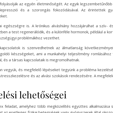
folyásolják az egyén életminőségét. Az egyik legszembetűnőb
presszió és a szorongás fokozódásával. Az érintettek gyak
eket.
kai egészségre is. A krónikus alváshiány hozzájárulhat a szív-
zben a test regenerálódik, és a különféle hormonok, például a kortizo
szségügyi problémákhoz vezethet.
kapcsolatok is szenvedhetnek az álmatlanság következményeit
oldó készségeket, ami a munkahelyi teljesítmény romlásához v
 és a társas kapcsolataik is megromolhatnak.
an vegyük, és megfelelő lépéseket tegyünk a probléma kezelésé
stresszkezelésre és az alvási szokások rendezésére. A megfelelő
lési lehetőségei
x feladat, amelyhez több megközelítés együttes alkalmazása 
thet az esetleges fizikai betegségek vagy gyógyszerek által oko