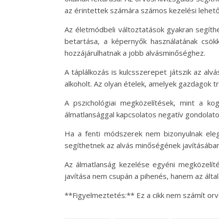
az érintettek számára számos kezelési lehető
Az életmódbeli változtatások gyakran segíth
betartása, a képernyők használatának csökk
hozzájárulhatnak a jobb alvásminőséghez.
A táplálkozás is kulcsszerepet játszik az alv
alkoholt. Az olyan ételek, amelyek gazdagok t
A pszichológiai megközelítések, mint a kog
álmatlansággal kapcsolatos negatív gondolatok
Ha a fenti módszerek nem bizonyulnak elege
segíthetnek az alvás minőségének javításában
Az álmatlanság kezelése egyéni megközelíté
javítása nem csupán a pihenés, hanem az álta
**Figyelmeztetés:** Ez a cikk nem számít orv