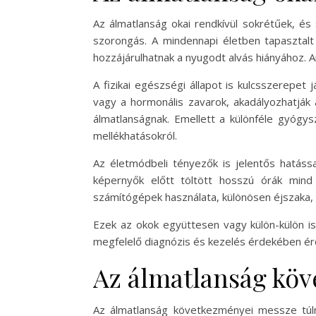
Az álmatlanság okai rendkívül sokrétűek, é
szorongás. A mindennapi életben tapasztalt
hozzájárulhatnak a nyugodt alvás hiányához. A
A fizikai egészségi állapot is kulcsszerepe
vagy a hormonális zavarok, akadályozhatják 
álmatlanságnak. Emellett a különféle gyógys
mellékhatásokról.
Az életmódbeli tényezők is jelentős hatássa
képernyők előtt töltött hosszú órák mind 
számítógépek használata, különösen éjszaka, 
Ezek az okok együttesen vagy külön-külön is
megfelelő diagnózis és kezelés érdekében ér
Az álmatlanság kö
Az álmatlanság következményei messze túl