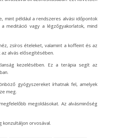
, mint például a rendszeres alvási időpontok
t a meditáció vagy a légzőgyakorlatok, mind
éz, zsíros ételeket, valamint a koffeint és az
k az alvás elősegítésében.
atlanság kezelésében. Ez a terápia segít az
ban.
lönböző gyógyszereket írhatnak fel, amelyek
zze meg.
egmegfelelőbb megoldásokat. Az alvásminőség
 konzultáljon orvosával.