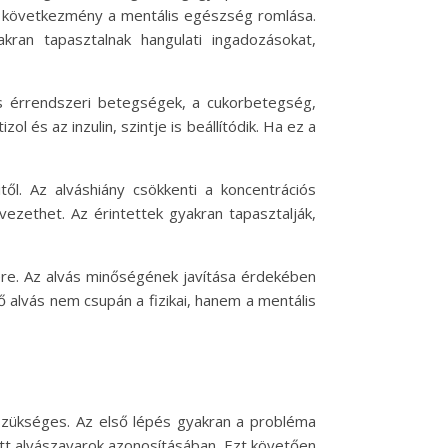
b következmény a mentális egészség romlása.
ran tapasztalnak hangulati ingadozásokat,
 és érrendszeri betegségek, a cukorbetegség,
l és az inzulin, szintje is beállítódik. Ha ez a
ől. Az alváshiány csökkenti a koncentrációs
ezethet. Az érintettek gyakran tapasztalják,
re. Az alvás minőségének javítása érdekében
 alvás nem csupán a fizikai, hanem a mentális
szükséges. Az első lépés gyakran a probléma
zott alvászavarok azonosításában. Ezt követően