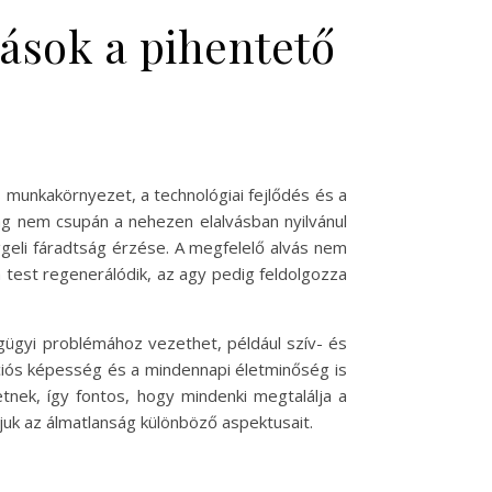
ások a pihentető
s munkakörnyezet, a technológiai fejlődés és a
ság nem csupán a nehezen elalvásban nyilvánul
ggeli fáradtság érzése. A megfelelő alvás nem
 test regenerálódik, az agy pedig feldolgozza
ügyi problémához vezethet, például szív- és
ciós képesség és a mindennapi életminőség is
tnek, így fontos, hogy mindenki megtalálja a
k az álmatlanság különböző aspektusait.