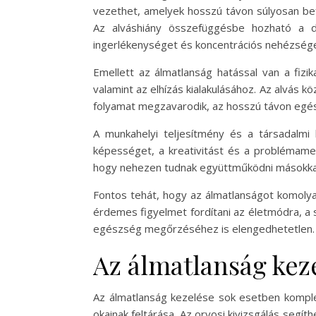
vezethet, amelyek hosszú távon súlyosan be
Az alváshiány összefüggésbe hozható a de
ingerlékenységet és koncentrációs nehézség
Emellett az álmatlanság hatással van a fizi
valamint az elhízás kialakulásához. Az alvás kö
folyamat megzavarodik, az hosszú távon egé
A munkahelyi teljesítmény és a társadalmi 
képességet, a kreativitást és a problémameg
hogy nehezen tudnak együttműködni másokkal,
Fontos tehát, hogy az álmatlanságot komoly
érdemes figyelmet fordítani az életmódra, a 
egészség megőrzéséhez is elengedhetetlen.
Az álmatlanság keze
Az álmatlanság kezelése sok esetben komple
okainak feltárása. Az orvosi kivizsgálás segí