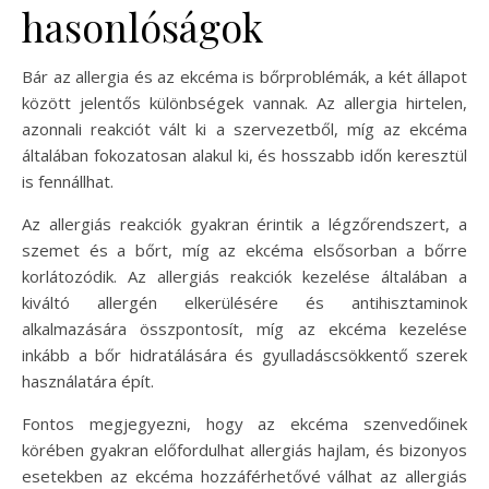
hasonlóságok
Bár az allergia és az ekcéma is bőrproblémák, a két állapot
között jelentős különbségek vannak. Az allergia hirtelen,
azonnali reakciót vált ki a szervezetből, míg az ekcéma
általában fokozatosan alakul ki, és hosszabb időn keresztül
is fennállhat.
Az allergiás reakciók gyakran érintik a légzőrendszert, a
szemet és a bőrt, míg az ekcéma elsősorban a bőrre
korlátozódik. Az allergiás reakciók kezelése általában a
kiváltó allergén elkerülésére és antihisztaminok
alkalmazására összpontosít, míg az ekcéma kezelése
inkább a bőr hidratálására és gyulladáscsökkentő szerek
használatára épít.
Fontos megjegyezni, hogy az ekcéma szenvedőinek
körében gyakran előfordulhat allergiás hajlam, és bizonyos
esetekben az ekcéma hozzáférhetővé válhat az allergiás