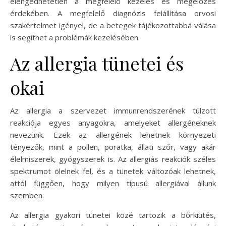
elengedhetetlen a megfelelő kezelés és megelőzés
érdekében. A megfelelő diagnózis felállítása orvosi
szakértelmet igényel, de a betegek tájékozottabbá válása
is segíthet a problémák kezelésében.
Az allergia tünetei és
okai
Az allergia a szervezet immunrendszerének túlzott
reakciója egyes anyagokra, amelyeket allergéneknek
nevezünk. Ezek az allergének lehetnek környezeti
tényezők, mint a pollen, poratka, állati szőr, vagy akár
élelmiszerek, gyógyszerek is. Az allergiás reakciók széles
spektrumot ölelnek fel, és a tünetek változóak lehetnek,
attól függően, hogy milyen típusú allergiával állunk
szemben.
Az allergia gyakori tünetei közé tartozik a bőrkiütés,