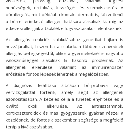
viszketés, pirosság, duzzanat, valamint légzési
nehézségek, orrfolyás, tüsszögés és szemviszketés. A
bőrallergiák, mint például a kontakt dermatitis, közvetlenül
a bőrrel érintkező allergén hatására alakulnak ki, míg az
étkezési allergiák a táplálék elfogyasztásakor jelentkeznek.
Az allergiás reakciók kialakulásához genetikai hajlam is
hozzájárulhat, hiszen ha a családban többen szenvednek
allergiás betegségektől, akkor a gyermekeknél is nagyobb
valószínűséggel alakulnak ki hasonló problémák. Az
allergének elkerülése, valamint az immunrendszer
erősítése fontos lépések lehetnek a megelőzésben.
A diagnózis felállítása általában bőrpróbával vagy
vérvizsgálattal történik, amely segít az allergének
azonosításában. A kezelés célja a tünetek enyhítése és a
kiváltó okok elkerülése. Az antihisztaminok,
kortikoszteroidok és más gyógyszerek gyakran részei a
kezelésnek, de fontos a szakember segítsége a megfelelő
terápia kiválasztásában.