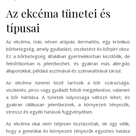
Az ekcéma tünetei és
típusai
Az ekcéma, más néven atópiás dermatitis, egy krónikus
bőrbetegség, amely gyulladást, viszketést és bőrpírt okoz.
Ez a bőrbetegség általában gyermekkorban kezdődik, de
felnőttkorban is jelentkezhet, és gyakran más allergiás
állapotokkal, például asztmával és szénanáthával társul.
Az ekcéma tünetei közé tartozik a bőr szárazsága,
viszketés, piros vagy gyulladt foltok megjelenése, valamint
a bőr hámlása. A tünetek súlyossága változó lehet, és
gyakran ciklikusan jelentkeznek, a környezeti tényezők,
stressz és egyéb hatások függvényében.
Az ekcéma okai nem teljesen tisztázottak, de úgy vélik,
hogy a genetikai és környezeti tényezők együttes hatása