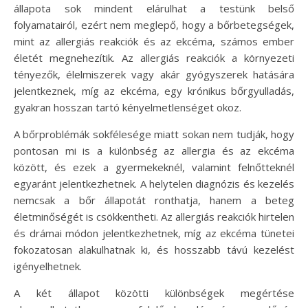
állapota sok mindent elárulhat a testünk belső
folyamatairól, ezért nem meglepő, hogy a bőrbetegségek,
mint az allergiás reakciók és az ekcéma, számos ember
életét megnehezítik. Az allergiás reakciók a környezeti
tényezők, élelmiszerek vagy akár gyógyszerek hatására
jelentkeznek, míg az ekcéma, egy krónikus bőrgyulladás,
gyakran hosszan tartó kényelmetlenséget okoz.
A bőrproblémák sokfélesége miatt sokan nem tudják, hogy
pontosan mi is a különbség az allergia és az ekcéma
között, és ezek a gyermekeknél, valamint felnőtteknél
egyaránt jelentkezhetnek. A helytelen diagnózis és kezelés
nemcsak a bőr állapotát ronthatja, hanem a beteg
életminőségét is csökkentheti. Az allergiás reakciók hirtelen
és drámai módon jelentkezhetnek, míg az ekcéma tünetei
fokozatosan alakulhatnak ki, és hosszabb távú kezelést
igényelhetnek.
A két állapot közötti különbségek megértése