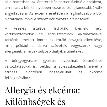
áll a háttérben. Az érintett bőr barrier funkciója csökkent,
ami miatt a bőr könnyebben kiszárad és hajlamosabbá válik
a gyulladásra. Az ekcéma esetében a legfontosabb a bőr
hidratálása, mivel a száraz bőr fokozza a tüneteket.
A kezelés általában hidratáló krémek, helyi
kortikoszteroidok és antihisztaminok alkalmazásával
történik. Emellett fontos az irritáló anyagok elkerülése,
mint például a durva szövetek, vegyszerek vagy
allergének, amelyek súlyosbíthatják a tüneteket.
A bőrgyógyászok gyakran javasolnak életmódbeli
változtatásokat is, például a stresszkezelést, mivel a
stressz jelentősen hozzájárulhat az ekcéma
fellángolásához.
Allergia és ekcéma:
Különbségek és