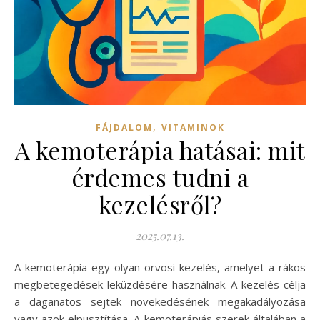
,
FÁJDALOM
VITAMINOK
A kemoterápia hatásai: mit
érdemes tudni a
kezelésről?
2025.07.13.
A kemoterápia egy olyan orvosi kezelés, amelyet a rákos
megbetegedések leküzdésére használnak. A kezelés célja
a daganatos sejtek növekedésének megakadályozása
vagy azok elpusztítása. A kemoterápiás szerek általában a