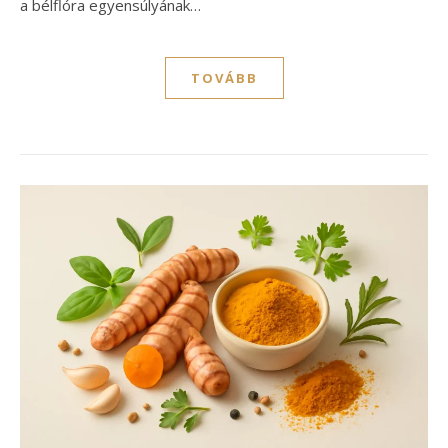
a bélflóra egyensúlyának…
TOVÁBB