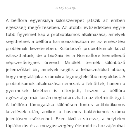
2025.07.09.
A bélflóra egyensúlya kulcsszerepet játszik az emberi
egészség megőrzésében. Az utóbbi évtizedekben egyre
több figyelmet kap a probiotikumok alkalmazása, amelyek
segíthetnek a bélflóra harmonizálásában és az emésztési
problémák kezelésében. Különböző probiotikumok közül
választhatunk, de a bioGaia és a Normaflore kiemelkedő
népszerűségnek örvend. Mindkét termék különböző
jellemzőkkel bír, amelyek segítik a felhasználókat abban,
hogy megtalálják a számukra legmegfelelőbb megoldást. A
probiotikumok alkalmazása nemcsak a felnőttek, hanem a
gyermekek körében is elterjedt, hiszen a bélflóra
egészsége már korán meghatározhatja az életminőséget.
A bélflóra támogatása különösen fontos antibiotikumos
kezelések után, amikor a hasznos baktériumok száma
jelentősen csökkenhet. Ezen kívül a stressz, a helytelen
táplálkozás és a mozgásszegény életmód is hozzájárulhat