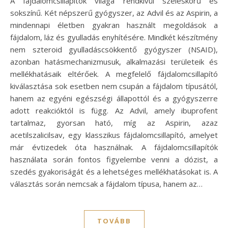
A fájdalomcsillapítók világa rendkívül széleskörű és
sokszínű. Két népszerű gyógyszer, az Advil és az Aspirin, a
mindennapi életben gyakran használt megoldások a
fájdalom, láz és gyulladás enyhítésére. Mindkét készítmény
nem szteroid gyulladáscsökkentő gyógyszer (NSAID),
azonban hatásmechanizmusuk, alkalmazási területeik és
mellékhatásaik eltérőek. A megfelelő fájdalomcsillapító
kiválasztása sok esetben nem csupán a fájdalom típusától,
hanem az egyéni egészségi állapottól és a gyógyszerre
adott reakcióktól is függ. Az Advil, amely ibuprofent
tartalmaz, gyorsan ható, míg az Aspirin, azaz
acetilszalicilsav, egy klasszikus fájdalomcsillapító, amelyet
már évtizedek óta használnak. A fájdalomcsillapítók
használata során fontos figyelembe venni a dózist, a
szedés gyakoriságát és a lehetséges mellékhatásokat is. A
választás során nemcsak a fájdalom típusa, hanem az…
TOVÁBB