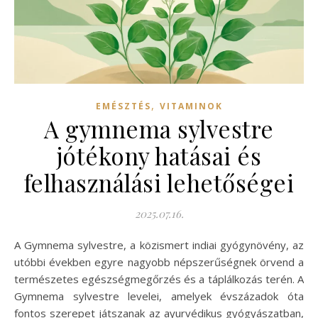
,
EMÉSZTÉS
VITAMINOK
A gymnema sylvestre
jótékony hatásai és
felhasználási lehetőségei
2025.07.16.
A Gymnema sylvestre, a közismert indiai gyógynövény, az
utóbbi években egyre nagyobb népszerűségnek örvend a
természetes egészségmegőrzés és a táplálkozás terén. A
Gymnema sylvestre levelei, amelyek évszázadok óta
fontos szerepet játszanak az ayurvédikus gyógyászatban,