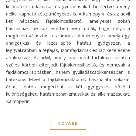
különböző fájdalmakat és gyulladásokat, beleértve a vény
nélkül kapható készítményeket is. A kalmopyrin és az advil
két népszerű fájdalomcsillapító, amelyeket sokan
használnak, de sok esetben nem tudják, hogy melyik a
megfelelő választás a számukra. A kalmopyrin, amely egy
analgetikus és lázcsillapító hatású gyógyszer, a
leggyakrabban a fejfájás, izomfájdalmak és láz kezelésére
alkalmazzák. Az advil, amely ibuprofént tartalmaz, szintén
széles körben elterjedt fájdalomcsillapító, és nemcsak a
fájdalomcsillapításban, hanem gyulladáscsökkentésben is
hatékony. Mivel a fájdalomcsillapítók használata sokakat
érint, fontos megérteni a két gyógyszer közötti
különbségeket, hatásmechanizmusukat és alkalmazásukat.
Kalmopyrin:…
TOVÁBB