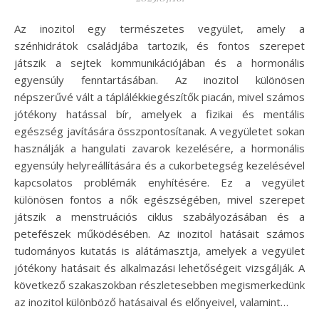
Az inozitol egy természetes vegyület, amely a
szénhidrátok családjába tartozik, és fontos szerepet
játszik a sejtek kommunikációjában és a hormonális
egyensúly fenntartásában. Az inozitol különösen
népszerűvé vált a táplálékkiegészítők piacán, mivel számos
jótékony hatással bír, amelyek a fizikai és mentális
egészség javítására összpontosítanak. A vegyületet sokan
használják a hangulati zavarok kezelésére, a hormonális
egyensúly helyreállítására és a cukorbetegség kezelésével
kapcsolatos problémák enyhítésére. Ez a vegyület
különösen fontos a nők egészségében, mivel szerepet
játszik a menstruációs ciklus szabályozásában és a
petefészek működésében. Az inozitol hatásait számos
tudományos kutatás is alátámasztja, amelyek a vegyület
jótékony hatásait és alkalmazási lehetőségeit vizsgálják. A
következő szakaszokban részletesebben megismerkedünk
az inozitol különböző hatásaival és előnyeivel, valamint…