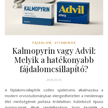
,
FÁJDALOM
VITAMINOK
Kalmopyrin vagy Advil:
Melyik a hatékonyabb
fájdalomcsillapító?
2025.07.17.
A fájdalomcsillapítók széles spektrumú alkalmazása a
modern orvostudományban elengedhetetlen a mindennapi
élet minőségének javítása érdekében. Különböző típusú
gyógyszerek állnak rendelkezésre, hogy kezeljék a