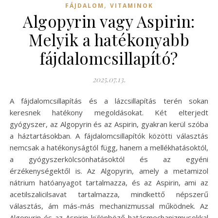
,
FÁJDALOM
VITAMINOK
Algopyrin vagy Aspirin:
Melyik a hatékonyabb
fájdalomcsillapító?
2025.07.13.
A fájdalomcsillapítás és a lázcsillapítás terén sokan
keresnek hatékony megoldásokat. Két elterjedt
gyógyszer, az Algopyrin és az Aspirin, gyakran kerül szóba
a háztartásokban. A fájdalomcsillapítók közötti választás
nemcsak a hatékonyságtól függ, hanem a mellékhatásoktól,
a gyógyszerkölcsönhatásoktól és az egyéni
érzékenységektől is. Az Algopyrin, amely a metamizol
nátrium hatóanyagot tartalmazza, és az Aspirin, ami az
acetilszalicilsavat tartalmazza, mindkettő népszerű
választás, ám más-más mechanizmussal működnek. Az
Algopyrin és az Aspirin különböző hatásmechanizmusokkal