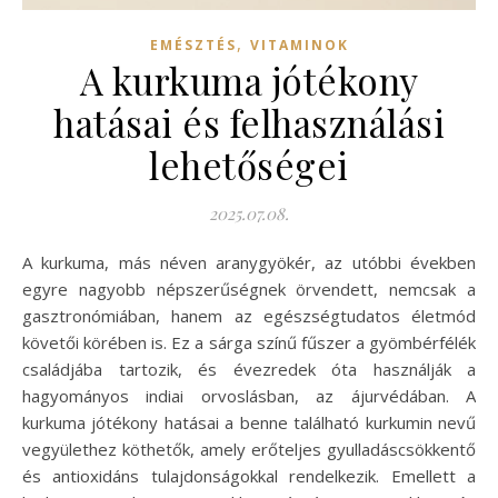
,
EMÉSZTÉS
VITAMINOK
A kurkuma jótékony
hatásai és felhasználási
lehetőségei
2025.07.08.
A kurkuma, más néven aranygyökér, az utóbbi években
egyre nagyobb népszerűségnek örvendett, nemcsak a
gasztronómiában, hanem az egészségtudatos életmód
követői körében is. Ez a sárga színű fűszer a gyömbérfélék
családjába tartozik, és évezredek óta használják a
hagyományos indiai orvoslásban, az ájurvédában. A
kurkuma jótékony hatásai a benne található kurkumin nevű
vegyülethez köthetők, amely erőteljes gyulladáscsökkentő
és antioxidáns tulajdonságokkal rendelkezik. Emellett a