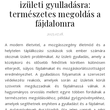
izületi gyulladásra:
természetes megoldás a
fájdalomra
2025.07.18.
A modern életvitel, a mozgásszegény életmód és a
helytelen táplálkozási szokások sok ember számára
okoznak ízületi problémákat. Az ízületi gyulladás, amely a
középkorú és idősebb felnőttek körében különösen
elterjedt, súlyos fájdalmakat és mozgáskorlátozottságot
eredményezhet. A gyulladásos folyamatok a szervezet
védekezési reakciói, amelyek során az ízületek körüli
szövetek megduzzadnak és fájdalmassá válnak. A
hagyományos orvoslás mellett egyre többen fordulnak a
természetes megoldásokhoz, például gyógynövényekhez,
amelyek segíthetnek enyhíteni a gyulladást és a fájdalmat.
A gyógynövények évszázadok óta jelen vannak a népi